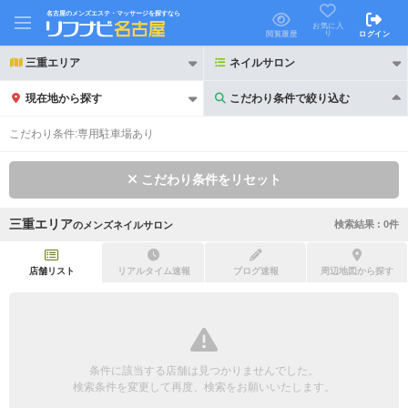
名古屋のメンズエステ・マッサージを探すなら
お気に入
り
閲覧履歴
ログイン
三重エリア
ネイルサロン
現在地から探す
こだわり条件で絞り込む
こだわり条件で絞り込む
こだわり条件:
専用駐車場あり
こだわり条件をリセット
三重エリア
検索結果 :
0
件
の
メンズネイルサロン
21時以降も受付
24時以降も受付
初回割引あり
リピーター割引あり
店舗リスト
リアルタイム速報
ブログ速報
周辺地図から探す
団体割引
ポイントカード有
キャッシュレス決済OK
領収証発行可
条件に該当する店舗は見つかりませんでした。
2名様歓迎
団体様歓迎
検索条件を変更して再度、検索をお願いいたします。