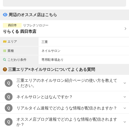
完全個室
半個室あり
ペアルームあり
シャワー室完備
周辺のオススメ店はこちら
フットバスあり
岩盤浴あり
四日市
リフレクソロジー
りらくる 四日市店
専用駐車場あり
有資格者在籍
エリア
三重
日本人スタッフのみ
女性スタッフのみ
業種
ネイルサロン
スタッフ指名可
Ｗセラピスト
こだわり条件
専用駐車場あり
三重エリア×ネイルサロンについてよくある質問
駅から徒歩5分以内
三重エリアのネイルサロン紹介ページの使い方を教えて
Q
こだわり条件を変更
ください。
ネイルサロンとはなんですか？
Q
閉じる
リアルタイム速報でどのような情報が配信されますか？
Q
オススメ店ブログ速報でどのような情報が配信されます
Q
か？