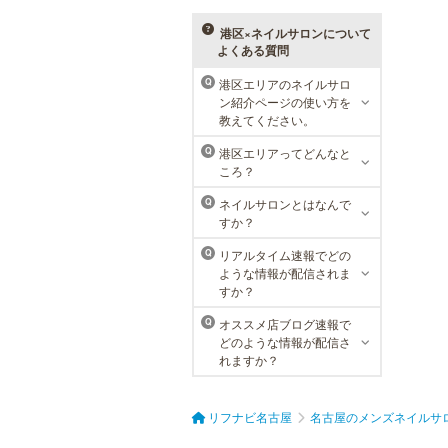
体験コースを取り揃えています。選
べる種類の多さで初めての方も安心
港区×ネイルサロンについて
です。
よくある質問
港区エリアのネイルサロ
Q
ン紹介ページの使い方を
ラ・パルレ 名古屋本店
教えてください。
ラ・パルレでは、内側からも外側か
港区エリアってどんなと
Q
らも健康的に美しく男性をサポー
ころ？
ト。脱メタボリックやダイエット、
マッチョコースやにきび内外コー
ネイルサロンとはなんで
Q
ス、アロマトリートメント等多彩な
すか？
メニューをご用意。お得な体験コー
スも多数！
リアルタイム速報でどの
Q
ような情報が配信されま
すか？
オススメ店ブログ速報で
Q
どのような情報が配信さ
れますか？
リフナビ名古屋
名古屋のメンズネイルサ