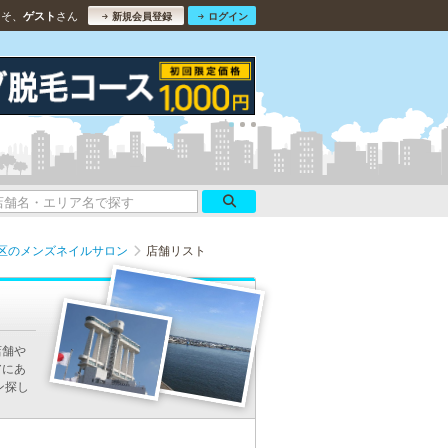
こそ、
さん
ゲスト
新規会員登録
ログイン
区のメンズネイルサロン
店舗リスト
店舗や
アにあ
ン探し