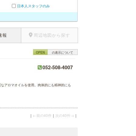
日本人スタッフのみ
速報
周辺地図から探す
OPEN
の表示について
052-508-4007
質なアロマオイルを使用。肉体的にも精神的にも
｜
←前の40件
｜
次の40件→
｜