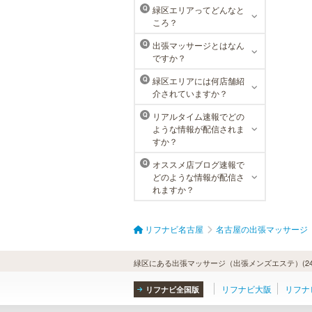
ラ・パルレでは、内側からも外側か
緑区エリアってどんなと
Q
らも健康的に美しく男性をサポー
ころ？
ト。脱メタボリックやダイエット、
マッチョコースやにきび内外コー
出張マッサージとはなん
Q
ス、アロマトリートメント等多彩な
ですか？
メニューをご用意。お得な体験コー
スも多数！
緑区エリアには何店舗紹
Q
介されていますか？
リアルタイム速報でどの
Q
ような情報が配信されま
すか？
オススメ店ブログ速報で
Q
どのような情報が配信さ
れますか？
リフナビ名古屋
名古屋の出張マッサージ
緑区にある出張マッサージ（出張メンズエステ）(2
リフナビ大阪
リフナ
リフナビ全国版