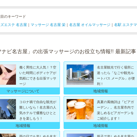
注目のキーワード
ズエステ 名古屋
｜
マッサージ 名古屋 栄
｜
名古屋 オイルマッサージ
｜
名駅 エステ
フナビ名古屋」の出張マッサージのお役立ち情報!! 最新記事
働く男性に大人気！？空
名古屋観光で行く場所に
いた時間にボディケアが
迷ったら「なごや観光ル
気軽にできる出張マッサ
ートバス メーグル」が便
ージ
利！
マッサージについて
地域情報
コロナ禍で自由な観光が
真夏の風物詩は『ビアガ
難しいなら！名古屋の人
ーデン』。名古屋市内で
気ホテルで優雅なひとと
楽しめるビアガーデンを
きを楽しもう！
ご紹介します！
地域情報
地域情報
雨の日でも楽しめる名古
親子で楽しめる名古屋の