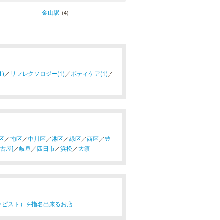
金山駅
(4)
)
／
リフレクソロジー(1)
／
ボディケア(1)
／
区
／
南区
／
中川区
／
港区
／
緑区
／
西区
／
豊
古屋]
／
岐阜
／
四日市
／
浜松
／
大須
ラピスト）を指名出来るお店