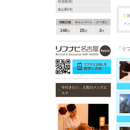
伏見駅(6)
金山駅(4)
掲載店舗
キャンペーン
クーポン
メン
148
25
2
店
店
件
「リ
今行きたい、人気のメンズエ
ステ