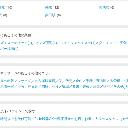
屋駅
栄駅
伏見駅
(10)
(12)
(6)
駅
柴田駅
(0)
(0)
区にあるその他の業種
ズエステティック(1)
／
メンズ脱毛(1)
／
フェイシャルエステ(1)
／
ダイエット・痩身(1
パー銭湯(1)
張マッサージのあるその他のエリア
古屋の出張マッサージ
／
名古屋駅周辺
／
栄
／
伏見
／
金山
／
千種
／
守山区
／
大曽根・北
／
尾張一宮
／
小牧
／
春日井
／
岡崎
／
刈谷
／
安城
／
豊川
／
豊橋
／
蒲郡
／
稲沢
／
その他[名
こだわりポイントで探す
時間後でも受付可能！24時以降OKの深夜営業のお店
｜
お気に入りのスタッフ（セ