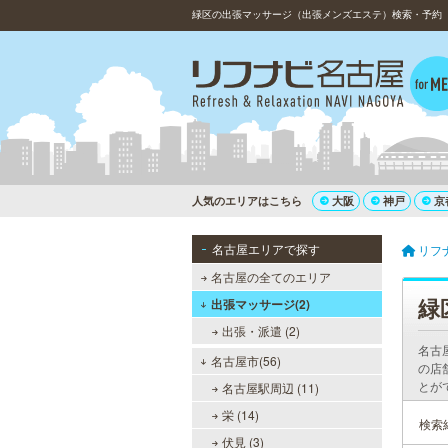
緑区の出張マッサージ（出張メンズエステ）検索・予約（1
人気のエリアはこちら
大阪
神戸
京
名古屋エリアで探す
リフ
名古屋の全てのエリア
緑
出張マッサージ(2)
出張・派遣 (2)
名古
名古屋市(56)
の店
とが
名古屋駅周辺 (11)
栄 (14)
検索
伏見 (3)