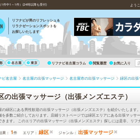
件中1～1件）(24時以降も受付)
よう
リフナビが男のリフレッシュ＆
リラクゼーションスポットを
お探しいたします
都
名古屋
東京
リフナビ名古屋コラム
閲覧履歴
お気に入り
ナビ名古屋
名古屋の出張マッサージ
名古屋市の出張マッサージ
緑区の出張
区の出張マッサージ（出張メンズエステ）
屋の緑区にある男性歓迎の出張マッサージ（出張メンズエステ）を紹介いたします
舗を多数ご紹介しております。店鋪リストページでは緑区エリアにある出張マッサ
できます。 このエリアの出張マッサージ（出張メンズエステ）探しには是非、リフ
1
緑区
出張マッサージ
結果：
件
エリア：
ジャンル：