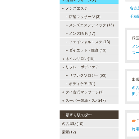
名古
メンズエステ
千種
店舗マッサージ (3)
メンズエステティック (15)
メンズ脱毛 (17)
緑
フェイシャルエステ (13)
メン
ダイエット・痩身 (13)
スー
ネイルサロン(15)
リフレ・ボディケア
リフレクソロジー (63)
出
ボディケア (61)
名
タイ古式マッサージ(1)
田
スーパー銭湯・スパ(47)
最寄り駅で探す
名古屋駅(10)
終電
栄駅(12)