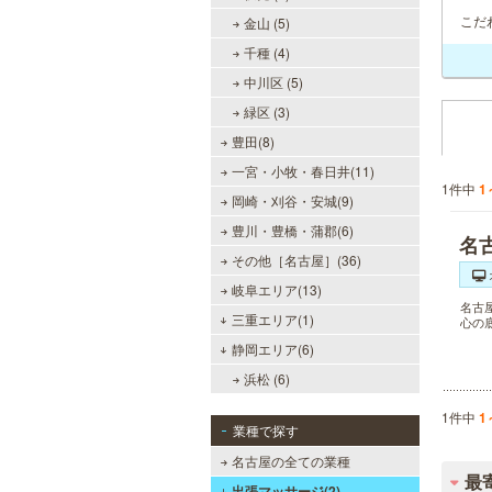
こだ
金山 (5)
千種 (4)
中川区 (5)
緑区 (3)
豊田(8)
一宮・小牧・春日井(11)
1件中
1
岡崎・刈谷・安城(9)
豊川・豊橋・蒲郡(6)
名
その他［名古屋］(36)
岐阜エリア(13)
名古
三重エリア(1)
心の
静岡エリア(6)
浜松 (6)
1件中
1
業種で探す
名古屋の全ての業種
最
出張マッサージ(2)