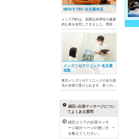
MEN’S TBC 名古屋本店
メンズTBCは、創業以来男性の健康
的な美を追究してきました。豊富な
脱毛メニューを始め、フェイシャル
ケア、下腹引き締め等、各種お得な
体験コースを取り揃えています。選
べる種類の多さで初めての方も安心
です。
メンズリゼクリニック 名古屋
栄院
東京メンズリゼクリニックの永久脱
毛が全国で受けられます。多くの男
性患者様にご支持頂き、新宿1院か
ら始まったメンズリゼクリニック
が、現在では提携院含め全国10院を
展開するクリニックになりました。
緑区×出張マッサージについ
てよくある質問
緑区エリアの出張マッサ
Q
ージ紹介ページの使い方
ラ・パルレ 名古屋本店
を教えてください。