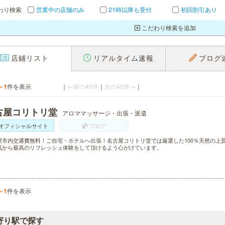
わり検索
営業中の店舗のみ
21時以降も受付
初回割引あり
こだわり検索を追加
店鋪リスト
リアルタイム速報
ブログ
～1
件を表示
｜
←前の40件
｜
次の40件→
｜
古屋コリトリ堂
アロママッサージ・出張・派遣
オフィシャルサイト
ブログ
屋市内交通費無料！ご自宅・ホテルへ出張！名古屋コリトリ堂では厳選した100％天然の上
底から最高のリフレッシュ体験をして頂けるよう心がけています。
～1
件を表示
寄り駅で探す