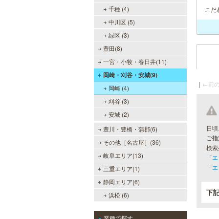
千種 (4)
こだ
中川区 (5)
緑区 (3)
豊田(8)
一宮・小牧・春日井(11)
岡崎・刈谷・安城(9)
｜
←前の
岡崎 (4)
刈谷 (3)
安城 (2)
日頃
豊川・豊橋・蒲郡(6)
ご指
その他［名古屋］(36)
検索
岐阜エリア(13)
「
エ
「
エ
三重エリア(1)
静岡エリア(6)
下
浜松 (6)
業種で探す