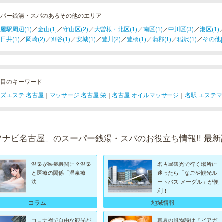
ーパー銭湯・スパのあるその他のエリア
屋駅周辺(1)
／
金山(1)
／
守山区(2)
／
大曽根・北区(1)
／
南区(1)
／
中川区(3)
／
港区(1)
日井(1)
／
岡崎(2)
／
刈谷(1)
／
安城(1)
／
豊川(2)
／
豊橋(1)
／
蒲郡(1)
／
稲沢(1)
／
その他[
注目のキーワード
ズエステ 名古屋
｜
マッサージ 名古屋 栄
｜
名古屋 オイルマッサージ
｜
名駅 エステ
フナビ名古屋」のスーパー銭湯・スパのお役立ち情報!! 最新
温泉が医療機関に？温泉
名古屋観光で行く場所に
と医療の関係「温泉療
迷ったら「なごや観光ル
法」
ートバス メーグル」が便
利！
コラム
地域情報
コロナ禍で自由な観光が
真夏の風物詩は『ビアガ