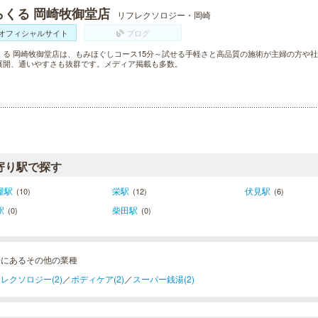
らくる 岡崎牧御堂店
リフレクソロジー・岡崎
オフィシャルサイト
ブログ
くる 岡崎牧御堂店は、もみほぐしコース15分～試せる手軽さと高品質の施術が主婦の方や社
展開、通いやすさも抜群です。メディア掲載も多数。
寄り駅で探す
屋駅
栄駅
伏見駅
(10)
(12)
(6)
駅
柴田駅
(0)
(0)
崎にあるその他の業種
レクソロジー(2)
／
ボディケア(2)
／
スーパー銭湯(2)