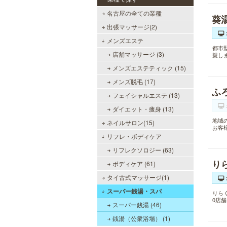
名古屋の全ての業種
葵
出張マッサージ(2)
メンズエステ
都市
店舗マッサージ (3)
親し
メンズエステティック (15)
メンズ脱毛 (17)
ふ
フェイシャルエステ (13)
ダイエット・痩身 (13)
地域
ネイルサロン(15)
お客
リフレ・ボディケア
リフレクソロジー (63)
り
ボディケア (61)
タイ古式マッサージ(1)
スーパー銭湯・スパ
りら
0店
スーパー銭湯 (46)
銭湯（公衆浴場） (1)