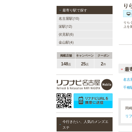
り
最寄り駅で探す
名古屋駅(10)
りら
栄駅(12)
上を
伏見駅(6)
金山駅(4)
掲載店舗
キャンペーン
クーポン
148
25
2
店
店
件
最
名古
千種
岡
リフ
今行きたい、人気のメンズエ
ステ