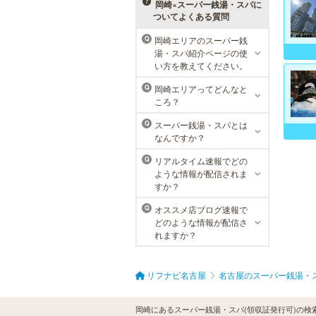
メニューをご用意。お得な体験コー
岡崎×スーパー銭湯・スパに
スも多数！
ついてよくある質問
岡崎エリアのスーパー銭
Q
湯・スパ紹介ページの使
MEN’S TBC 名古屋本店
い方を教えてください。
メンズTBCは、創業以来男性の健康
岡崎エリアってどんなと
Q
的な美を追究してきました。豊富な
ころ？
脱毛メニューを始め、フェイシャル
ケア、下腹引き締め等、各種お得な
スーパー銭湯・スパとは
Q
体験コースを取り揃えています。選
なんですか？
べる種類の多さで初めての方も安心
です。
リアルタイム速報でどの
Q
ような情報が配信されま
すか？
オススメ店ブログ速報で
Q
どのような情報が配信さ
れますか？
リフナビ名古屋
名古屋のスーパー銭湯・
岡崎にあるスーパー銭湯・スパ(領収証発行可)の検