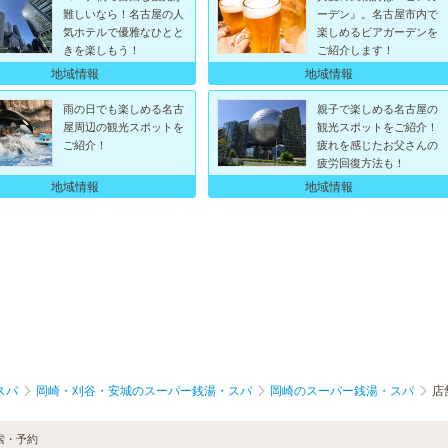
難しいなら！名古屋の人
ーデン』。名古屋市内で
気ホテルで優雅なひとと
楽しめるビアガーデンを
きを楽しもう！
ご紹介します！
地域情報
地域情報
雨の日でも楽しめる名古
親子で楽しめる名古屋の
屋周辺の観光スポットを
観光スポットをご紹介！
ご紹介！
疲れを感じたお父さんの
疲労回復方法も！
地域情報
地域情報
スパ
岡崎・刈谷・安城のスーパー銭湯・スパ
岡崎のスーパー銭湯・スパ
店
索・予約