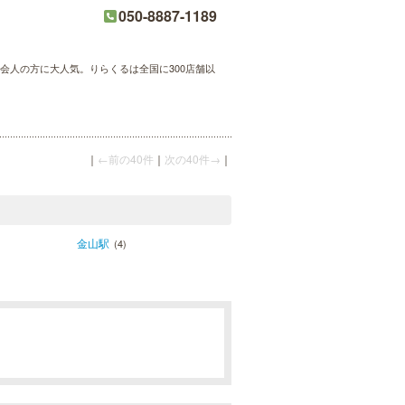
050-8887-1189
会人の方に大人気。りらくるは全国に300店舗以
｜
←前の40件
｜
次の40件→
｜
金山駅
(4)