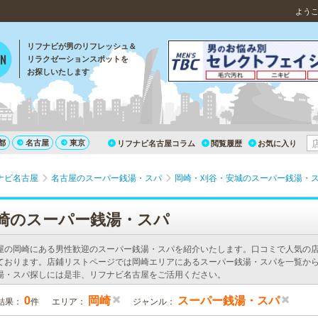
よう
リフナビが男のリフレッシュ＆
リラクゼーションスポットを
お探しいたします
都
名古屋
東京
リフナビ名古屋コラム
閲覧履歴
お気に入り
ナビ名古屋
名古屋のスーパー銭湯・スパ
岡崎・刈谷・安城のスーパー銭湯・
崎のスーパー銭湯・スパ
屋の岡崎にある男性歓迎のスーパー銭湯・スパを紹介いたします。口コミで人気の
ております。店鋪リストページでは岡崎エリアにあるスーパー銭湯・スパを一覧から
湯・スパ探しには是非、リフナビ名古屋をご活用ください。
0
岡崎
スーパー銭湯・スパ
結果：
件
エリア：
ジャンル：