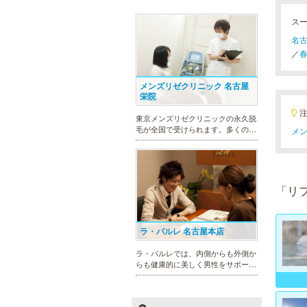
ス
名古
／
春
メンズリゼクリニック 名古屋
栄院
東京メンズリゼクリニックの永久脱
毛が全国で受けられます。多くの男
メン
性患者様にご支持頂き、新宿1院か
ら始まったメンズリゼクリニック
が、現在では提携院含め全国10院を
展開するクリニックになりました。
「リ
ラ・パルレ 名古屋本店
ラ・パルレでは、内側からも外側か
らも健康的に美しく男性をサポー
ト。脱メタボリックやダイエット、
マッチョコースやにきび内外コー
ス、アロマトリートメント等多彩な