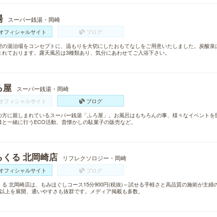
湯
スーパー銭湯・岡崎
オフィシャルサイト
ブログ
型の湯治場をコンセプトに、温もりを大切にしたおもてなしをご用意いたしました。炭酸泉
まれております。露天風呂は3種類あり、気分にあわせてご入浴下さい。
ろ屋
スーパー銭湯・岡崎
オフィシャルサイト
ブログ
の方に親しまれているスーパー銭湯「ふろ屋」。お風呂はもちろんの事、様々なイベントを
様と一緒に行うECO活動、昔懐かしの駄菓子の販売など。
らくる 北岡崎店
リフレクソロジー・岡崎
オフィシャルサイト
ブログ
くる 北岡崎店は、もみほぐしコース15分900円(税抜)～試せる手軽さと高品質の施術が主
舗以上を展開、通いやすさも抜群です。メディア掲載も多数。