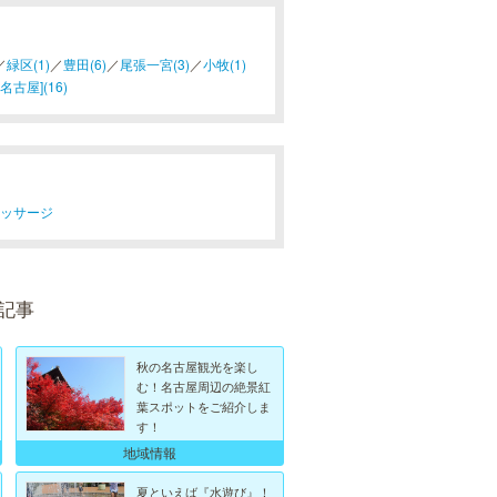
／
緑区(1)
／
豊田(6)
／
尾張一宮(3)
／
小牧(1)
名古屋](16)
マッサージ
記事
秋の名古屋観光を楽し
む！名古屋周辺の絶景紅
葉スポットをご紹介しま
す！
地域情報
夏といえば『水遊び』！