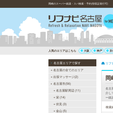
岡崎のスーパー銭湯・スパ検索・予約(領収証発行可)
人気のエリアはこちら
大阪
神戸
京
名古屋エリアで探す
リフ
名古屋の全てのエリア
岡
出張マッサージ(2)
名古屋市(56)
名古
名古屋駅周辺 (11)
介し
栄 (14)
ー銭
伏見 (3)
検索
金山 (5)