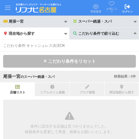
名古屋のメンズエステ・マッサージを探すなら
お気に入
り
閲覧履歴
ログイン
尾張一宮
スーパー銭湯・スパ
現在地から探す
こだわり条件で絞り込む
こだわり条件で絞り込む
こだわり条件:
キャッシュレス決済OK
こだわり条件をリセット
尾張一宮
検索結果 :
0
件
の
スーパー銭湯・スパ
21時以降も受付
24時以降も受付
初回割引あり
リピーター割引あり
店舗リスト
リアルタイム速報
ブログ速報
周辺地図から探す
団体割引
ポイントカード有
キャッシュレス決済OK
領収証発行可
条件に該当する店舗は見つかりませんでした。
2名様歓迎
団体様歓迎
検索条件を変更して再度、検索をお願いいたします。