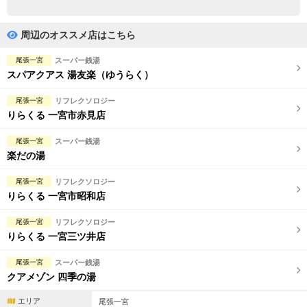
完全個室
半個室あり
ペアルームあり
シャワー室完備
周辺のオススメ店はこちら
フットバスあり
岩盤浴あり
尾張一宮
スーパー銭湯
スパアクアス 湯友楽（ゆうらく）
専用駐車場あり
有資格者在籍
尾張一宮
リフレクソロジー
日本人スタッフのみ
女性スタッフのみ
りらくる 一宮市赤見店
スタッフ指名可
Ｗセラピスト
尾張一宮
スーパー銭湯
楽だの湯
駅から徒歩5分以内
尾張一宮
リフレクソロジー
りらくる 一宮市昭和店
こだわり条件を変更
尾張一宮
リフレクソロジー
閉じる
りらくる 一宮三ツ井店
尾張一宮
スーパー銭湯
クアメゾン 四季の湯
エリア
尾張一宮