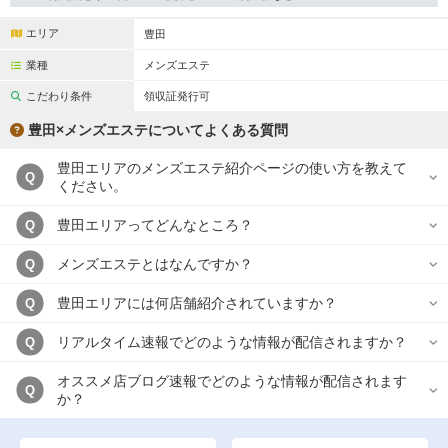
完全個室
半個室あり
エリア
豊田
ペアルームあり
シャワー室完備
業種
メンズエステ
フットバスあり
岩盤浴あり
こだわり条件
領収証発行可
専用駐車場あり
有資格者在籍
豊田×メンズエステについてよくある質問
日本人スタッフのみ
女性スタッフのみ
豊田エリアのメンズエステ紹介ページの使い方を教えて
Q
ください。
スタッフ指名可
Ｗセラピスト
豊田エリアってどんなところ？
Q
駅から徒歩5分以内
メンズエステとはなんですか？
Q
こだわり条件を変更
豊田エリアには何店舗紹介されていますか？
Q
リアルタイム速報でどのような情報が配信されますか？
Q
閉じる
オススメ店ブログ速報でどのような情報が配信されます
Q
か？