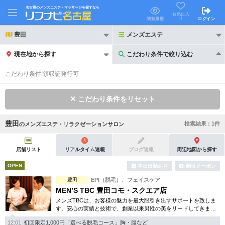
名古屋のメンズエステ・マッサージを探すなら
お気に入
り
閲覧履歴
ログイン
豊田
メンズエステ
現在地から探す
こだわり条件で絞り込む
こだわり条件で絞り込む
こだわり条件:
領収証発行可
こだわり条件をリセット
豊田
検索結果 :
1
件
の
メンズエステ・リラクゼーションサロン
21時以降も受付
24時以降も受付
初回割引あり
リピーター割引あり
店舗リスト
リアルタイム速報
ブログ速報
周辺地図から探す
OPEN
本日出勤あり
割引クーポン
団体割引
ポイントカード有
豊田
EPI（脱毛）、フェイスケア
キャッシュレス決済OK
領収証発行可
MEN’S TBC 豊田コモ・スクエア店
メンズTBCは、お客様の魅力を最大限引き出すサポートを致しま
2名様歓迎
団体様歓迎
す。安心の実績と技術で、創業以来男性の美をリードしてきまし
た。人気のメンズ脱毛をはじめ、フェイシャルケア、引き締め等
12:01
初回限定1,000円「選べる脱毛コース」胸・腹など
お得な体験コースも多数。