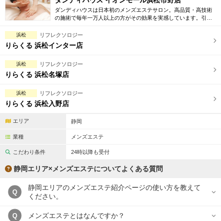
ダンディハウス イオンモール浜松市野店
ダンディハウスは日本初のメンズエステサロン。高品質・高技術
の施術で毎年一万人以上の方がその効果を実感しています。引き
締め・脱毛・フェイシャル・ブライダルエステ等初回割引も豊富
に取り揃えています。
浜松
リフレクソロジー
りらくる 浜松インター店
浜松
リフレクソロジー
りらくる 浜松名塚店
浜松
リフレクソロジー
りらくる 浜松入野店
エリア
静岡
業種
メンズエステ
こだわり条件
24時以降も受付
静岡エリア×メンズエステについてよくある質問
静岡エリアのメンズエステ紹介ページの使い方を教えて
Q
ください。
メンズエステとはなんですか？
Q