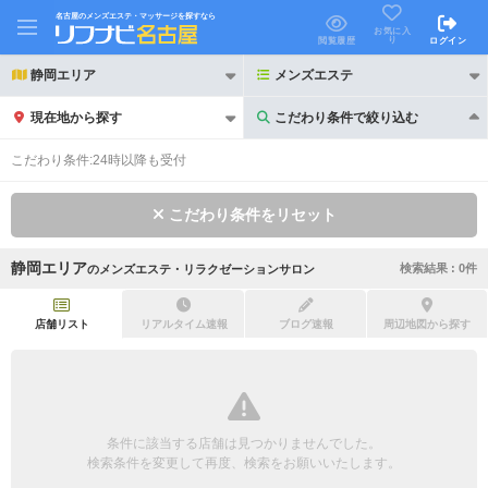
名古屋のメンズエステ・マッサージを探すなら
お気に入
り
閲覧履歴
ログイン
静岡エリア
メンズエステ
現在地から探す
こだわり条件で絞り込む
こだわり条件で絞り込む
こだわり条件:
24時以降も受付
こだわり条件をリセット
静岡エリア
検索結果 :
0
件
の
メンズエステ・リラクゼーションサロン
21時以降も受付
24時以降も受付
初回割引あり
リピーター割引あり
店舗リスト
リアルタイム速報
ブログ速報
周辺地図から探す
団体割引
ポイントカード有
キャッシュレス決済OK
領収証発行可
条件に該当する店舗は見つかりませんでした。
2名様歓迎
団体様歓迎
検索条件を変更して再度、検索をお願いいたします。