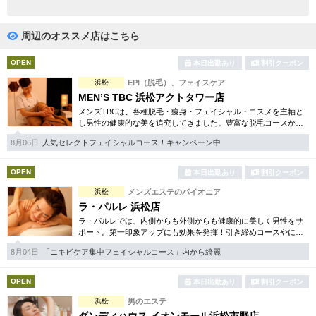
完全個室
半個室あり
ペアルームあり
シャワー室完備
周辺のオススメ店はこちら
フットバスあり
岩盤浴あり
OPEN
本日出勤あり
割引クーポン
浜松
EPI（脱毛）、フェイスケア
専用駐車場あり
有資格者在籍
MEN’S TBC 浜松アクトタワー店
メンズTBCは、各種脱毛・痩身・フェイシャル・コスメを主軸と
日本人スタッフのみ
女性スタッフのみ
し男性の健康的な美を追究してきました。豊富な脱毛コースから
フェイシャル、ダイエット等幅広いメニューを取り揃えていま
スタッフ指名可
Ｗセラピスト
8月06日
人気セレクトフェイシャルコース！キャンペーン中
す。初回割引コースも多彩。
駅から徒歩5分以内
OPEN
本日出勤あり
割引クーポン
浜松
メンズエステのパイオニア
こだわり条件を変更
ラ・パルレ 浜松店
ラ・パルレでは、内側からも外側からも健康的に美しく男性をサ
ポート。第一印象アップにも効果を発揮！引き締めコースやにき
閉じる
び内外コース、アロマトリートメント等多彩なメニューをご用
8月04日
「ニキビケア集中フェイシャルコース」内から綺麗
意。まずは体験から是非。
OPEN
本日出勤あり
割引クーポン
浜松
男のエステ