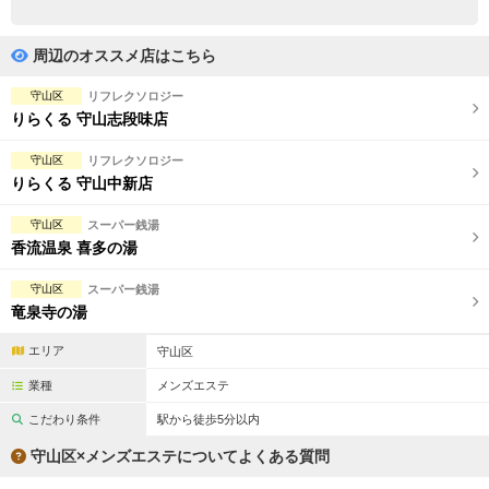
完全個室
半個室あり
ペアルームあり
シャワー室完備
周辺のオススメ店はこちら
フットバスあり
岩盤浴あり
守山区
リフレクソロジー
りらくる 守山志段味店
専用駐車場あり
有資格者在籍
守山区
リフレクソロジー
日本人スタッフのみ
女性スタッフのみ
りらくる 守山中新店
スタッフ指名可
Ｗセラピスト
守山区
スーパー銭湯
香流温泉 喜多の湯
駅から徒歩5分以内
守山区
スーパー銭湯
竜泉寺の湯
こだわり条件を変更
エリア
守山区
閉じる
業種
メンズエステ
こだわり条件
駅から徒歩5分以内
守山区×メンズエステについてよくある質問