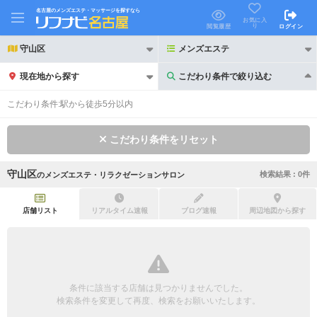
名古屋のメンズエステ・マッサージを探すなら
お気に入
り
閲覧履歴
ログイン
守山区
メンズエステ
現在地から探す
こだわり条件で絞り込む
こだわり条件で絞り込む
こだわり条件:
駅から徒歩5分以内
こだわり条件をリセット
守山区
検索結果 :
0
件
の
メンズエステ・リラクゼーションサロン
21時以降も受付
24時以降も受付
初回割引あり
リピーター割引あり
店舗リスト
リアルタイム速報
ブログ速報
周辺地図から探す
団体割引
ポイントカード有
キャッシュレス決済OK
領収証発行可
条件に該当する店舗は見つかりませんでした。
2名様歓迎
団体様歓迎
検索条件を変更して再度、検索をお願いいたします。