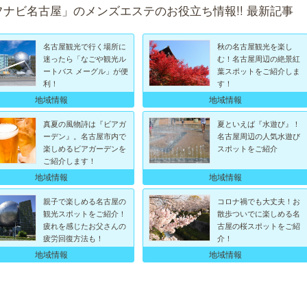
フナビ名古屋」のメンズエステのお役立ち情報!! 最新記事
名古屋観光で行く場所に
秋の名古屋観光を楽し
迷ったら「なごや観光ル
む！名古屋周辺の絶景紅
ートバス メーグル」が便
葉スポットをご紹介しま
利！
す！
地域情報
地域情報
真夏の風物詩は『ビアガ
夏といえば『水遊び』！
ーデン』。名古屋市内で
名古屋周辺の人気水遊び
楽しめるビアガーデンを
スポットをご紹介
ご紹介します！
地域情報
地域情報
親子で楽しめる名古屋の
コロナ禍でも大丈夫！お
観光スポットをご紹介！
散歩ついでに楽しめる名
疲れを感じたお父さんの
古屋の桜スポットをご紹
疲労回復方法も！
介！
地域情報
地域情報