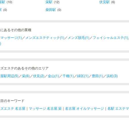
屋駅
栄駅
伏見駅
(10)
(12)
(6)
駅
柴田駅
(0)
(0)
見にあるその他の業種
マッサージ(1)
／
メンズエステティック(1)
／
メンズ脱毛(1)
／
フェイシャルエステ(1)
)
ンズエステのあるその他のエリア
屋駅周辺(5)
／
栄(6)
／
伏見(2)
／
金山(1)
／
千種(1)
／
緑区(1)
／
豊田(1)
／
浜松(3)
注目のキーワード
ズエステ 名古屋
｜
マッサージ 名古屋 栄
｜
名古屋 オイルマッサージ
｜
名駅 エステ