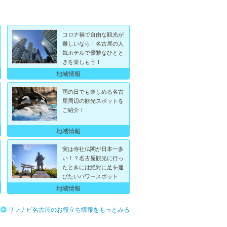
コロナ禍で自由な観光が
難しいなら！名古屋の人
気ホテルで優雅なひとと
きを楽しもう！
地域情報
雨の日でも楽しめる名古
屋周辺の観光スポットを
ご紹介！
地域情報
実は寺社仏閣が日本一多
い！？名古屋観光に行っ
たときには絶対に足を運
びたいパワースポット
地域情報
リフナビ名古屋のお役立ち情報をもっとみる