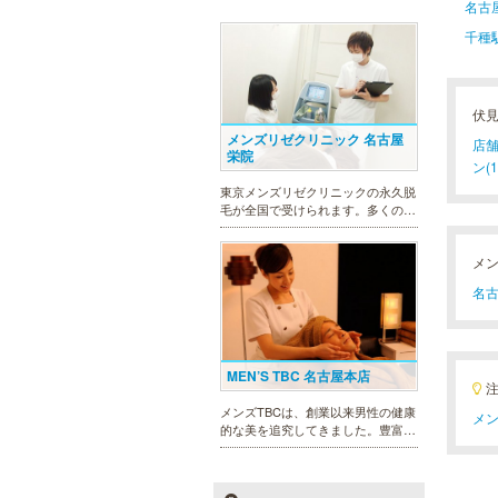
名古
千種
伏
メンズリゼクリニック 名古屋
店舗
栄院
ン(1
東京メンズリゼクリニックの永久脱
毛が全国で受けられます。多くの男
性患者様にご支持頂き、新宿1院か
ら始まったメンズリゼクリニック
メ
が、現在では提携院含め全国10院を
展開するクリニックになりました。
名古
MEN’S TBC 名古屋本店
メンズTBCは、創業以来男性の健康
メン
的な美を追究してきました。豊富な
脱毛メニューを始め、フェイシャル
ケア、下腹引き締め等、各種お得な
体験コースを取り揃えています。選