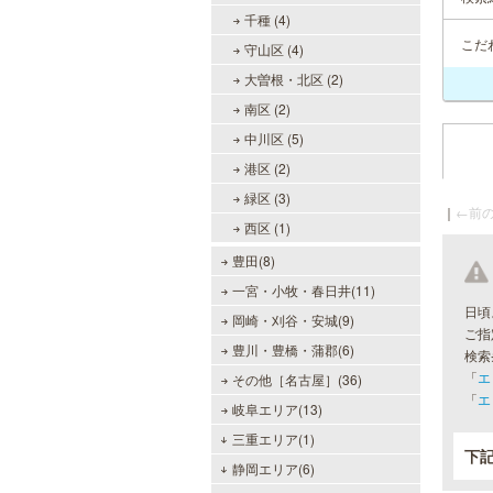
千種 (4)
こだ
守山区 (4)
大曽根・北区 (2)
南区 (2)
中川区 (5)
港区 (2)
緑区 (3)
｜
←前の
西区 (1)
豊田(8)
一宮・小牧・春日井(11)
日頃
岡崎・刈谷・安城(9)
ご指
豊川・豊橋・蒲郡(6)
検索
「
エ
その他［名古屋］(36)
「
エ
岐阜エリア(13)
三重エリア(1)
下
静岡エリア(6)