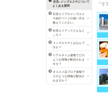
べる種類の多さで初めての方も安心
伏見×メンズエステについて
「リ
です。
よくある質問
伏見エリアのメンズエス
Q
テ紹介ページの使い方を
ラ・パルレ 名古屋本店
教えてください。
ラ・パルレでは、内側からも外側か
伏見エリアってどんなと
Q
らも健康的に美しく男性をサポー
ころ？
ト。脱メタボリックやダイエット、
マッチョコースやにきび内外コー
メンズエステとはなんで
Q
ス、アロマトリートメント等多彩な
すか？
メニューをご用意。お得な体験コー
スも多数！
リアルタイム速報でどの
Q
ような情報が配信されま
すか？
オススメ店ブログ速報で
Q
どのような情報が配信さ
れますか？