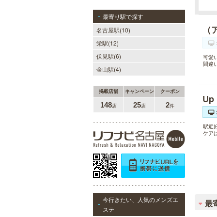
最寄り駅で探す
（
名古屋駅(10)
栄駅(12)
伏見駅(6)
可愛
間違
金山駅(4)
掲載店舗
キャンペーン
クーポン
Up
148
25
2
店
店
件
駅近
ケア
今行きたい、人気のメンズエ
最
ステ