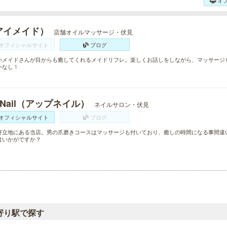
アイメイド）
店舗オイルマッサージ・伏見
オフィシャルサイト
ブログ
いメイドさんが目からも癒してくれるメイドリフレ。楽しくお話しをしながら、マッサージ
いなし！
 Nail（アップネイル）
ネイルサロン・伏見
オフィシャルサイト
ブログ
好立地にある当店。男の爪磨きコースはマッサージも付いており、癒しの時間になる事間違
はいかがですか？
寄り駅で探す