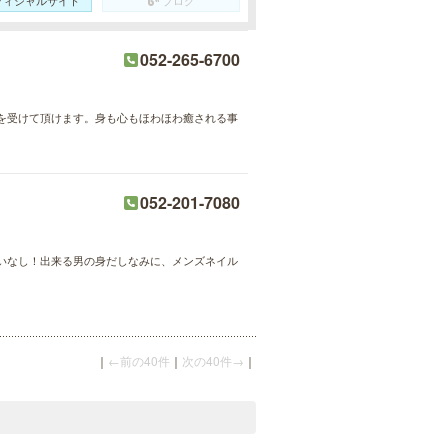
052-265-6700
を受けて頂けます。身も心もほわほわ癒される事
052-201-7080
いなし！出来る男の身だしなみに、メンズネイル
｜
←前の40件
｜
次の40件→
｜