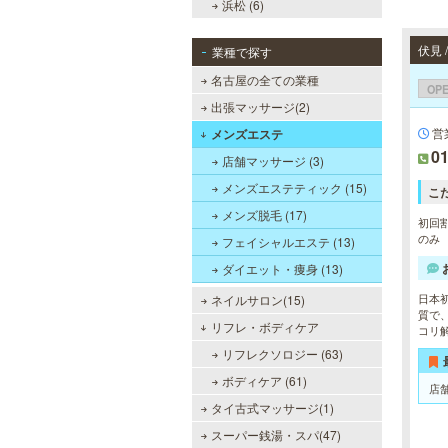
浜松 (6)
伏見
業種で探す
名古屋の全ての業種
OP
出張マッサージ(2)
営業
メンズエステ
01
店舗マッサージ (3)
メンズエステティック (15)
こ
メンズ脱毛 (17)
初回割
のみ
フェイシャルエステ (13)
ダイエット・痩身 (13)
日本
ネイルサロン(15)
質で
リフレ・ボディケア
コリ
リフレクソロジー (63)
ボディケア (61)
店
タイ古式マッサージ(1)
スーパー銭湯・スパ(47)