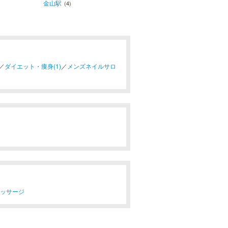
金山駅
(4)
／
ダイエット・痩身(1)
／
メンズネイルサロ
マッサージ