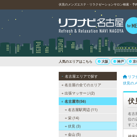
伏見のメンズエステ・リラクゼーションサロン検索・予約
人気のエリアはこちら
大阪
神戸
京
名古屋エリアで探す
リフ
伏見の
名古屋の全てのエリア
出張マッサージ(2)
伏
名古屋市(56)
名古屋駅周辺 (11)
名古
栄 (14)
位の
すこ
伏見 (3)
金山 (5)
検索