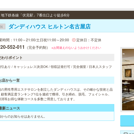
 / 地下鉄各線「伏見駅」7番出口より徒歩6分
ダンディハウス ヒルトン名古屋店
EN
時間：11:00～21:00/土日祝11:00～20:00
定休日：不定休
20-552-011
（完全予約制）
※お間違えのないようおかけください
だわりポイント
引あり / キャッシュレス決済OK / 領収証発行可 / 完全個室 / 日本人スタッフ
お店から一言
初の男性専用エステサロンを創立したダンディハウスは、その確かな技術と品
、顧客満足度ランキング1位を連続で獲得。引き締め、脱毛、フェイシャル、
解消等お得な体験コースを多数ご用意しております。
最新ニュース
舗からのお知らせはありません。
オ