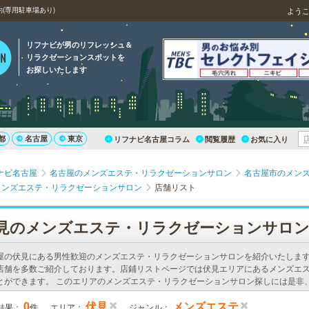
(専用駐車場あり)
よう
リフナビが男のリフレッシュ＆
リラクゼーションスポットを
お探しいたします
都
名古屋
東京
リフナビ名古屋コラム
閲覧履歴
お気に入り
ナビ名古屋
名古屋のメンズエステ・リラクゼーションサロン
名古屋市のメン
メンズエステ・リラクゼーションサロン
店舗リスト
見のメンズエステ・リラクゼーションサロ
屋の伏見にある男性歓迎のメンズエステ・リラクゼーションサロンを紹介いたしま
店舗を多数ご紹介しております。店鋪リストページでは伏見エリアにあるメンズエ
とができます。 このエリアのメンズエステ・リラクゼーションサロン探しには是非
0
伏見
メンズエステ
結果：
件
エリア：
ジャンル：