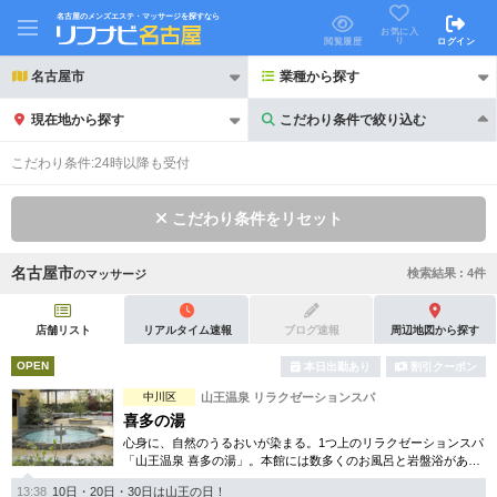
名古屋のメンズエステ・マッサージを探すなら
お気に入
り
閲覧履歴
ログイン
名古屋市
業種から探す
現在地から探す
こだわり条件で絞り込む
こだわり条件で絞り込む
こだわり条件:
24時以降も受付
こだわり条件をリセット
名古屋市
検索結果 :
4
件
の
マッサージ
21時以降も受付
24時以降も受付
初回割引あり
リピーター割引あり
店舗リスト
リアルタイム速報
ブログ速報
周辺地図から探す
OPEN
本日出勤あり
割引クーポン
団体割引
ポイントカード有
中川区
山王温泉 リラクゼーションスパ
キャッシュレス決済OK
領収証発行可
喜多の湯
心身に、自然のうるおいが染まる。1つ上のリラクゼーションスパ
2名様歓迎
団体様歓迎
「山王温泉 喜多の湯」。本館には数多くのお風呂と岩盤浴があ
り、日常を忘れ癒しの空間を楽しんで頂けます。別館は美のフロ
13:38
10日・20日・30日は山王の日！
アをご用意しております。