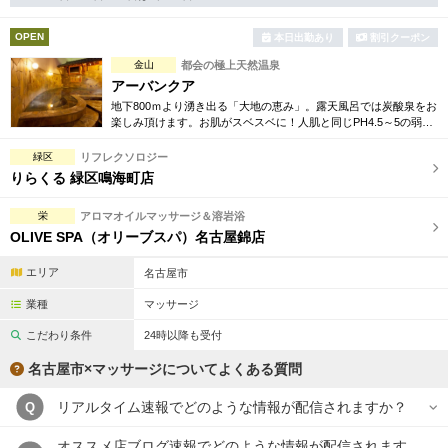
完全個室
半個室あり
OPEN
本日出勤あり
割引クーポン
ペアルームあり
シャワー室完備
金山
都会の極上天然温泉
フットバスあり
岩盤浴あり
アーバンクア
地下800ｍより湧き出る「大地の恵み」。露天風呂では炭酸泉をお
専用駐車場あり
楽しみ頂けます。お肌がスベスベに！人肌と同じPH4.5～5の弱酸
有資格者在籍
性のお湯は肌に優しい贅沢な化粧水のよう。美肌効果を最大限に
発揮致します。
緑区
リフレクソロジー
日本人スタッフのみ
女性スタッフのみ
りらくる 緑区鳴海町店
スタッフ指名可
Ｗセラピスト
栄
アロマオイルマッサージ＆溶岩浴
OLIVE SPA（オリーブスパ）名古屋錦店
駅から徒歩5分以内
エリア
名古屋市
こだわり条件を変更
業種
マッサージ
こだわり条件
24時以降も受付
閉じる
名古屋市×マッサージについてよくある質問
リアルタイム速報でどのような情報が配信されますか？
Q
オススメ店ブログ速報でどのような情報が配信されます