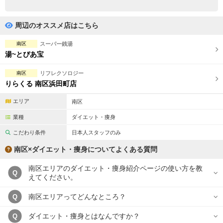
完全個室
半個室あり
ペアルームあり
シャワー室完備
周辺のオススメ店はこちら
フットバスあり
岩盤浴あり
南区
スーパー銭湯
湯~とぴあ宝
専用駐車場あり
有資格者在籍
南区
リフレクソロジー
日本人スタッフのみ
女性スタッフのみ
りらくる 南区浜田町店
スタッフ指名可
Ｗセラピスト
エリア
南区
業種
ダイエット・痩身
駅から徒歩5分以内
こだわり条件
日本人スタッフのみ
こだわり条件を変更
南区×ダイエット・痩身についてよくある質問
南区エリアのダイエット・痩身紹介ページの使い方を教
閉じる
Q
えてください。
南区エリアってどんなところ？
Q
ダイエット・痩身とはなんですか？
Q