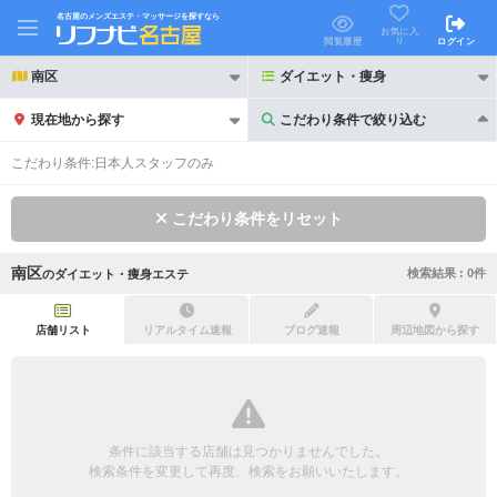
名古屋のメンズエステ・マッサージを探すなら
お気に入
り
閲覧履歴
ログイン
南区
ダイエット・痩身
現在地から探す
こだわり条件で絞り込む
こだわり条件で絞り込む
こだわり条件:
日本人スタッフのみ
こだわり条件をリセット
南区
検索結果 :
0
件
の
ダイエット・痩身エステ
21時以降も受付
24時以降も受付
初回割引あり
リピーター割引あり
店舗リスト
リアルタイム速報
ブログ速報
周辺地図から探す
団体割引
ポイントカード有
キャッシュレス決済OK
領収証発行可
条件に該当する店舗は見つかりませんでした。
2名様歓迎
団体様歓迎
検索条件を変更して再度、検索をお願いいたします。