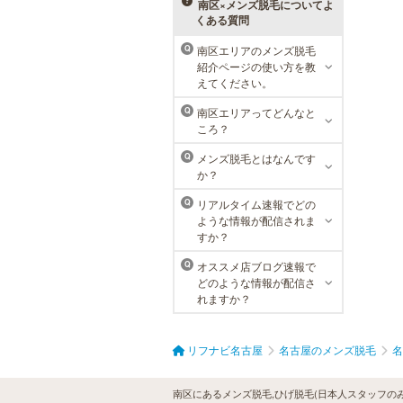
べる種類の多さで初めての方も安心
南区×メンズ脱毛についてよ
です。
くある質問
南区エリアのメンズ脱毛
Q
紹介ページの使い方を教
ラ・パルレ 名古屋本店
えてください。
ラ・パルレでは、内側からも外側か
南区エリアってどんなと
Q
らも健康的に美しく男性をサポー
ころ？
ト。脱メタボリックやダイエット、
マッチョコースやにきび内外コー
メンズ脱毛とはなんです
Q
ス、アロマトリートメント等多彩な
か？
メニューをご用意。お得な体験コー
スも多数！
リアルタイム速報でどの
Q
ような情報が配信されま
すか？
オススメ店ブログ速報で
Q
どのような情報が配信さ
れますか？
リフナビ名古屋
名古屋のメンズ脱毛
名
南区にあるメンズ脱毛,ひげ脱毛(日本人スタッフの