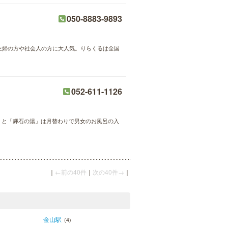
050-8883-9893
が主婦の方や社会人の方に大人気。りらくるは全国
052-611-1126
」と「輝石の湯」は月替わりで男女のお風呂の入
｜
←前の40件
｜
次の40件→
｜
金山駅
(4)