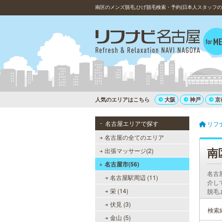
南区のメンズ脱毛,ひげ脱毛検索・予約(日本人スタッフの
人気のエリアはこちら
大阪
神戸
京
名古屋エリアで探す
リフ
名古屋の全てのエリア
南
出張マッサージ(2)
名古屋市(56)
名古
名古屋駅周辺 (11)
介し
栄 (14)
脱毛
伏見 (3)
検索
金山 (5)