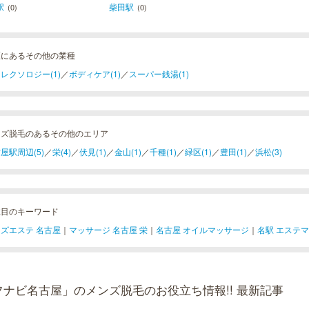
駅
柴田駅
(0)
(0)
区にあるその他の業種
レクソロジー(1)
／
ボディケア(1)
／
スーパー銭湯(1)
ンズ脱毛のあるその他のエリア
屋駅周辺(5)
／
栄(4)
／
伏見(1)
／
金山(1)
／
千種(1)
／
緑区(1)
／
豊田(1)
／
浜松(3)
注目のキーワード
ズエステ 名古屋
｜
マッサージ 名古屋 栄
｜
名古屋 オイルマッサージ
｜
名駅 エステ
フナビ名古屋」のメンズ脱毛のお役立ち情報!! 最新記事