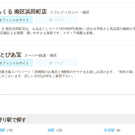
らくる 南区浜田町店
リフレクソロジー・南区
オフィシャルサイト
ブログ
くる 南区浜田町店は、もみほぐしコース15分900円(税抜)～試せる手軽さと高品質の施術
00店舗以上を展開、通いやすさも抜群です。メディア掲載も多数。
~とぴあ宝
スーパー銭湯・南区
オフィシャルサイト
ブログ
屋最大級スパリゾート！30種類のお風呂と8種類のサウナをお楽しみ頂けます。「樹木の湯
えがございます。詳しい日付はHPをご参照下さい。
寄り駅で探す
屋駅
栄駅
伏見駅
(10)
(12)
(6)