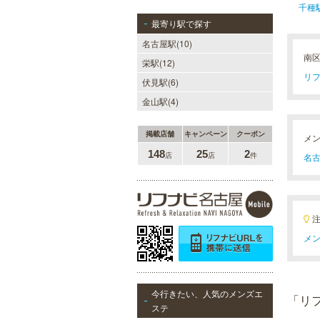
千種
最寄り駅で探す
名古屋駅(10)
南
栄駅(12)
リフ
伏見駅(6)
金山駅(4)
掲載店舗
キャンペーン
クーポン
メ
148
25
2
店
店
件
名古
メン
今行きたい、人気のメンズエ
「リ
ステ