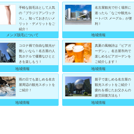
手軽な脱毛法として人気
名古屋観光で行く場所に
の『ブラジリアンワック
迷ったら「なごや観光ル
ス』。知っておきたいメ
ートバス メーグル」が便
リット・デメリットをご
利！
紹介！
メンズ脱毛について
地域情報
コロナ禍で自由な観光が
真夏の風物詩は『ビアガ
難しいなら！名古屋の人
ーデン』。名古屋市内で
気ホテルで優雅なひとと
楽しめるビアガーデンを
きを楽しもう！
ご紹介します！
地域情報
地域情報
雨の日でも楽しめる名古
親子で楽しめる名古屋の
屋周辺の観光スポットを
観光スポットをご紹介！
ご紹介！
疲れを感じたお父さんの
疲労回復方法も！
地域情報
地域情報