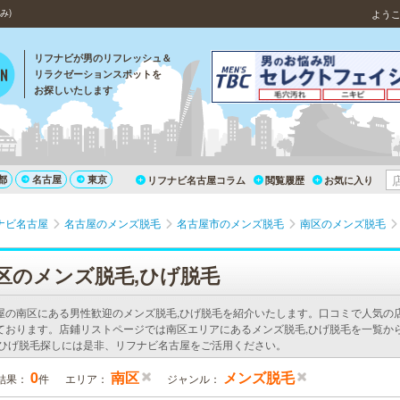
み)
よう
リフナビが男のリフレッシュ＆
リラクゼーションスポットを
お探しいたします
都
名古屋
東京
リフナビ名古屋コラム
閲覧履歴
お気に入り
ナビ名古屋
名古屋のメンズ脱毛
名古屋市のメンズ脱毛
南区のメンズ脱毛
区のメンズ脱毛,ひげ脱毛
屋の南区にある男性歓迎のメンズ脱毛,ひげ脱毛を紹介いたします。口コミで人気の
ております。店鋪リストページでは南区エリアにあるメンズ脱毛,ひげ脱毛を一覧か
,ひげ脱毛探しには是非、リフナビ名古屋をご活用ください。
0
南区
メンズ脱毛
結果：
件
エリア：
ジャンル：