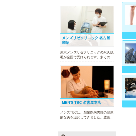
メンズリゼクリニック 名古屋
栄院
東京メンズリゼクリニックの永久脱
毛が全国で受けられます。多くの男
性患者様にご支持頂き、新宿1院か
ら始まったメンズリゼクリニック
が、現在では提携院含め全国10院を
展開するクリニックになりました。
MEN’S TBC 名古屋本店
メンズTBCは、創業以来男性の健康
的な美を追究してきました。豊富な
脱毛メニューを始め、フェイシャル
ケア、下腹引き締め等、各種お得な
体験コースを取り揃えています。選