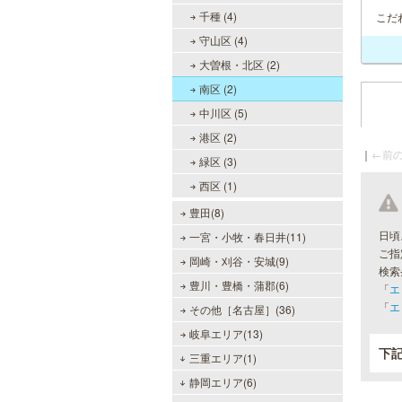
千種 (4)
こだ
守山区 (4)
大曽根・北区 (2)
南区 (2)
中川区 (5)
港区 (2)
｜
←前の
緑区 (3)
西区 (1)
豊田(8)
日頃
一宮・小牧・春日井(11)
ご指
岡崎・刈谷・安城(9)
検索
豊川・豊橋・蒲郡(6)
「
エ
「
エ
その他［名古屋］(36)
岐阜エリア(13)
下
三重エリア(1)
静岡エリア(6)