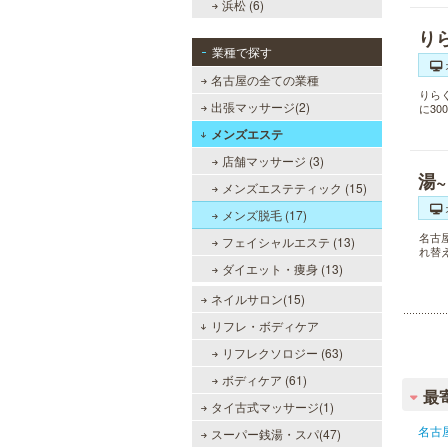
浜松 (6)
り
業種で探す
名古屋の全ての業種
りら
出張マッサージ(2)
に3
メンズエステ
店舗マッサージ (3)
湯
メンズエステティック (15)
メンズ脱毛 (17)
名古
フェイシャルエステ (13)
れ替
ダイエット・痩身 (13)
ネイルサロン(15)
リフレ・ボディケア
リフレクソロジー (63)
ボディケア (61)
最
タイ古式マッサージ(1)
名古
スーパー銭湯・スパ(47)