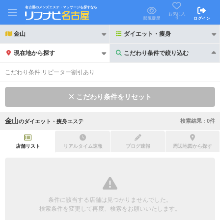
名古屋のメンズエステ・マッサージを探すなら
お気に入
り
閲覧履歴
ログイン
金山
ダイエット・痩身
現在地から探す
こだわり条件で絞り込む
こだわり条件で絞り込む
こだわり条件:
リピーター割引あり
こだわり条件をリセット
金山
検索結果 :
0
件
の
ダイエット・痩身エステ
21時以降も受付
24時以降も受付
初回割引あり
リピーター割引あり
店舗リスト
リアルタイム速報
ブログ速報
周辺地図から探す
団体割引
ポイントカード有
キャッシュレス決済OK
領収証発行可
条件に該当する店舗は見つかりませんでした。
2名様歓迎
団体様歓迎
検索条件を変更して再度、検索をお願いいたします。