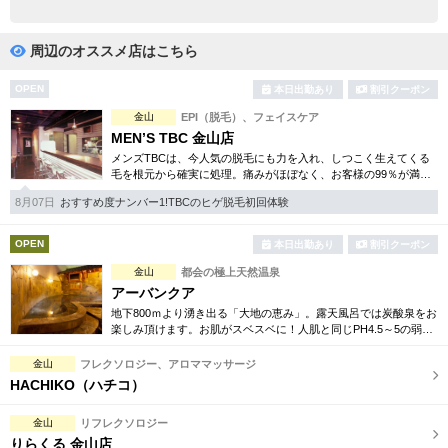
完全個室
半個室あり
ペアルームあり
シャワー室完備
周辺のオススメ店はこちら
フットバスあり
岩盤浴あり
OPEN
本日出勤あり
割引クーポン
金山
EPI（脱毛）、フェイスケア
専用駐車場あり
有資格者在籍
MEN’S TBC 金山店
メンズTBCは、今人気の脱毛にも力を入れ、しつこく生えてくる
日本人スタッフのみ
女性スタッフのみ
毛を根元から確実に処理。痛みがほぼなく、お客様の99％が満足
されています。脱毛他、フェイシャルケアや引き締め等お得な体
スタッフ指名可
Ｗセラピスト
8月07日
おすすめ度ナンバー1!TBCのヒゲ脱毛初回体験
験コースも各種ご用意。
駅から徒歩5分以内
OPEN
本日出勤あり
割引クーポン
金山
都会の極上天然温泉
こだわり条件を変更
アーバンクア
地下800ｍより湧き出る「大地の恵み」。露天風呂では炭酸泉をお
楽しみ頂けます。お肌がスベスベに！人肌と同じPH4.5～5の弱酸
閉じる
性のお湯は肌に優しい贅沢な化粧水のよう。美肌効果を最大限に
発揮致します。
金山
フレクソロジー、アロママッサージ
HACHIKO（ハチコ）
金山
リフレクソロジー
りらくる 金山店