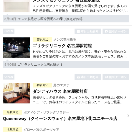
メンズリゼクリニック 名古屋駅前院
メンズリゼクリニックの永久脱毛が全国で受けられます。多くの
男性患者様にご支持頂き、新宿1院から始まったメンズリゼクリニ
ックが、現在では提携院含め全国10院を展開するクリニックにな
8月04日
エステ脱毛から医療脱毛への乗り換えがお得！
りました。
OPEN
本日出勤あり
割引クーポン
名駅周辺
メンズ専用脱毛
ゴリラクリニック 名古屋駅前院
ヒゲのゴリラ脱毛とは、脱毛効果が高く、安心・安全な髭の永久
脱毛をご希望の方へおすすめのメンズ専用脱毛サービス。痛みに
弱い方には医療用麻酔を3種ご用意、医療認可の脱毛機のみを使
8月04日
ゴリラクリニックは男の味方！
用。スキンケアも万全です。
OPEN
本日出勤あり
割引クーポン
名駅周辺
男のエステ
ダンディハウス 名古屋駅前店
脱毛やカラダ引き締め、フェイシャル、コリ解消等幅広い施術メ
ニューで、お客様のライフスタイルに合ったコースをご提案。各
種お得な体験コースもご用意しています。毎年1万人以上の方がそ
の効果を実感しています。
名駅周辺
ボディケア・リフレクソロジー
Queensway（クイーンズウェイ）名古屋地下街ユニモール店
名駅周辺
グローバルスポーツケア