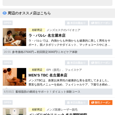
完全個室
半個室あり
ペアルームあり
シャワー室完備
周辺のオススメ店はこちら
フットバスあり
岩盤浴あり
OPEN
本日出勤あり
割引クーポン
名駅周辺
メンズエステのパイオニア
専用駐車場あり
有資格者在籍
ラ・パルレ 名古屋本店
ラ・パルレでは、内側からも外側からも健康的に美しく男性をサ
日本人スタッフのみ
女性スタッフのみ
ポート。脱メタボリックやダイエット、マッチョコースやにきび
内外コース、アロマトリートメント等多彩なメニューをご用意。
スタッフ指名可
Ｗセラピスト
20:55
参考価格27500円→初回限定3000円!ニキビケア体験
お得な体験コースも多数！
駅から徒歩5分以内
OPEN
本日出勤あり
割引クーポン
名駅周辺
EPI（脱毛）、フェイスケア
こだわり条件を変更
MEN’S TBC 名古屋本店
メンズTBCは、創業以来男性の健康的な美を追究してきました。
豊富な脱毛メニューを始め、フェイシャルケア、下腹引き締め
閉じる
等、各種お得な体験コースを取り揃えています。選べる種類の多
8月05日
蓄積脂肪の燃焼をサポ―ト！ダイエット体験コース
さで初めての方も安心です。
OPEN
本日出勤あり
割引クーポン
名駅周辺
メンズ医療レーザー脱毛