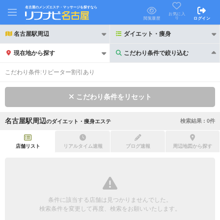
名古屋のメンズエステ・マッサージを探すなら
お気に入
り
閲覧履歴
ログイン
名古屋駅周辺
ダイエット・痩身
現在地から探す
こだわり条件で絞り込む
こだわり条件で絞り込む
こだわり条件:
リピーター割引あり
こだわり条件をリセット
名古屋駅周辺
検索結果 :
0
件
の
ダイエット・痩身エステ
21時以降も受付
24時以降も受付
初回割引あり
リピーター割引あり
店舗リスト
リアルタイム速報
ブログ速報
周辺地図から探す
団体割引
ポイントカード有
キャッシュレス決済OK
領収証発行可
条件に該当する店舗は見つかりませんでした。
2名様歓迎
団体様歓迎
検索条件を変更して再度、検索をお願いいたします。