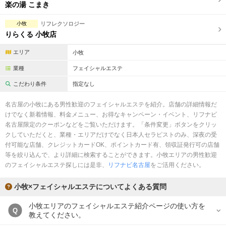
完全個室
半個室あり
楽の湯 こまき
ペアルームあり
シャワー室完備
小牧
リフレクソロジー
りらくる 小牧店
フットバスあり
岩盤浴あり
エリア
小牧
専用駐車場あり
有資格者在籍
業種
フェイシャルエステ
日本人スタッフのみ
女性スタッフのみ
こだわり条件
指定なし
スタッフ指名可
Ｗセラピスト
名古屋の小牧にある男性歓迎のフェイシャルエステを紹介。店舗の詳細情報だ
けでなく新着情報、料金メニュー、お得なキャンペーン・イベント、リフナビ
駅から徒歩5分以内
名古屋限定のクーポンなどをご覧いただけます。「条件変更」ボタンをクリッ
クしていただくと、業種・エリアだけでなく日本人セラピストのみ、深夜の受
付可能な店舗、クレジットカードOK、ポイントカード有、領収証発行可の店舗
こだわり条件を変更
等を絞り込んで、より詳細に検索することができます。小牧エリアの男性歓迎
のフェイシャルエステ探しには是非、
リフナビ名古屋
をご活用ください。
閉じる
小牧×フェイシャルエステについてよくある質問
小牧エリアのフェイシャルエステ紹介ページの使い方を
Q
教えてください。