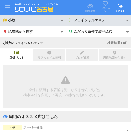
名古屋のメンズエステ・マッサージを探すなら
お気に入
り
閲覧履歴
ログイン
小牧
フェイシャルエステ
現在地から探す
こだわり条件で絞り込む
こだわり条件で絞り込む
小牧
検索結果 :
0
件
の
フェイシャルエステ
店舗リスト
リアルタイム速報
ブログ速報
周辺地図から探す
21時以降も受付
24時以降も受付
初回割引あり
リピーター割引あり
条件に該当する店舗は見つかりませんでした。
検索条件を変更して再度、検索をお願いいたします。
団体割引
ポイントカード有
キャッシュレス決済OK
領収証発行可
周辺のオススメ店はこちら
2名様歓迎
団体様歓迎
小牧
スーパー銭湯