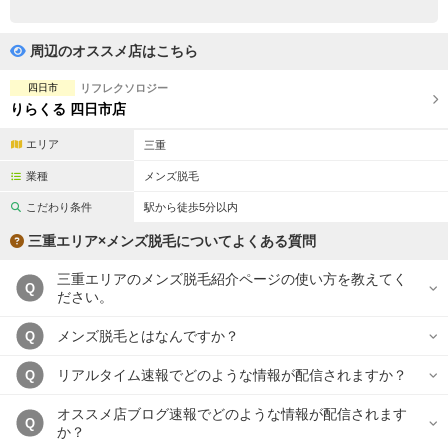
完全個室
半個室あり
ペアルームあり
シャワー室完備
周辺のオススメ店はこちら
フットバスあり
岩盤浴あり
四日市
リフレクソロジー
りらくる 四日市店
専用駐車場あり
有資格者在籍
エリア
三重
日本人スタッフのみ
女性スタッフのみ
業種
メンズ脱毛
スタッフ指名可
Ｗセラピスト
こだわり条件
駅から徒歩5分以内
三重エリア×メンズ脱毛についてよくある質問
駅から徒歩5分以内
三重エリアのメンズ脱毛紹介ページの使い方を教えてく
Q
こだわり条件を変更
ださい。
メンズ脱毛とはなんですか？
Q
閉じる
リアルタイム速報でどのような情報が配信されますか？
Q
オススメ店ブログ速報でどのような情報が配信されます
Q
か？