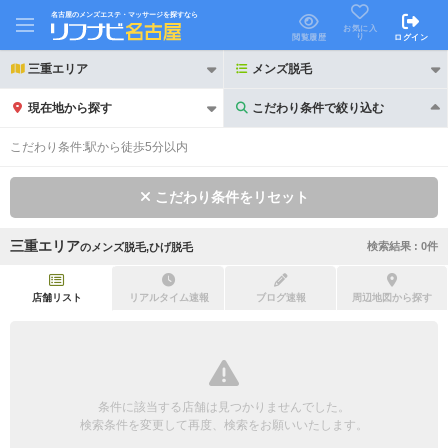
名古屋のメンズエステ・マッサージを探すなら
お気に入
り
閲覧履歴
ログイン
三重エリア
メンズ脱毛
現在地から探す
こだわり条件で絞り込む
こだわり条件で絞り込む
こだわり条件:
駅から徒歩5分以内
こだわり条件をリセット
三重エリア
検索結果 :
0
件
の
メンズ脱毛,ひげ脱毛
21時以降も受付
24時以降も受付
初回割引あり
リピーター割引あり
店舗リスト
リアルタイム速報
ブログ速報
周辺地図から探す
団体割引
ポイントカード有
キャッシュレス決済OK
領収証発行可
条件に該当する店舗は見つかりませんでした。
2名様歓迎
団体様歓迎
検索条件を変更して再度、検索をお願いいたします。