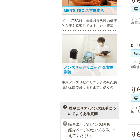
り
MEN’S TBC 名古屋本店
りら
メンズTBCは、創業以来男性の健康
店舗
的な美を追究してきました。豊富な
脱毛メニューを始め、フェイシャル
ケア、下腹引き締め等、各種お得な
体験コースを取り揃えています。選
c
べる種類の多さで初めての方も安心
です。
りら
0店
メンズリゼクリニック 名古屋
栄院
東京メンズリゼクリニックの永久脱
毛が全国で受けられます。多くの男
り
性患者様にご支持頂き、新宿1院か
ら始まったメンズリゼクリニック
が、現在では提携院含め全国10院を
展開するクリニックになりました。
りら
岐阜エリア×メンズ脱毛につ
国に
いてよくある質問
岐阜エリアのメンズ脱毛
Q
紹介ページの使い方を教
り
ラ・パルレ 名古屋本店
えてください。