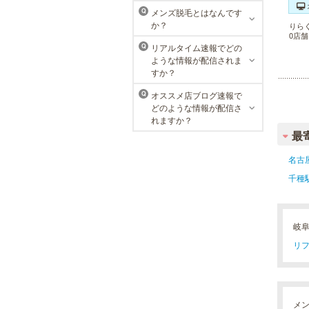
ラ・パルレでは、内側からも外側か
メンズ脱毛とはなんです
Q
らも健康的に美しく男性をサポー
か？
りら
ト。脱メタボリックやダイエット、
0店
マッチョコースやにきび内外コー
リアルタイム速報でどの
Q
ス、アロマトリートメント等多彩な
ような情報が配信されま
メニューをご用意。お得な体験コー
すか？
スも多数！
オススメ店ブログ速報で
Q
どのような情報が配信さ
れますか？
最
名古
千種
岐
リフ
メ