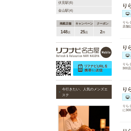
伏見駅(6)
り
金山駅(4)
りら
掲載店舗
キャンペーン
クーポン
店舗
148
25
2
店
店
件
り
りら
30
り
今行きたい、人気のメンズエ
ステ
りら
に3