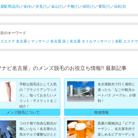
屋駅周辺(5)
／
栄(4)
／
伏見(1)
／
金山(1)
／
千種(1)
／
緑区(1)
／
豊田(1)
／
浜松(3)
注目のキーワード
ズエステ 名古屋
｜
マッサージ 名古屋 栄
｜
名古屋 オイルマッサージ
｜
名駅 エステ
フナビ名古屋」のメンズ脱毛のお役立ち情報!! 最新記事
手軽な脱毛法として人気
名古屋観光で行く場所に
の『ブラジリアンワック
迷ったら「なごや観光ル
ス』。知っておきたいメ
ートバス メーグル」が便
リット・デメリットをご
利！
紹介！
メンズ脱毛について
地域情報
コロナ禍で自由な観光が
真夏の風物詩は『ビアガ
難しいなら！名古屋の人
ーデン』。名古屋市内で
気ホテルで優雅なひとと
楽しめるビアガーデンを