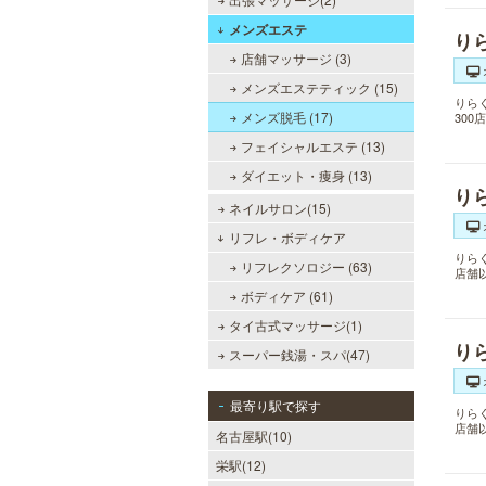
メンズエステ
り
店舗マッサージ (3)
メンズエステティック (15)
りら
メンズ脱毛 (17)
30
フェイシャルエステ (13)
ダイエット・痩身 (13)
り
ネイルサロン(15)
リフレ・ボディケア
りら
リフレクソロジー (63)
店舗
ボディケア (61)
タイ古式マッサージ(1)
り
スーパー銭湯・スパ(47)
最寄り駅で探す
りら
店舗
名古屋駅(10)
栄駅(12)