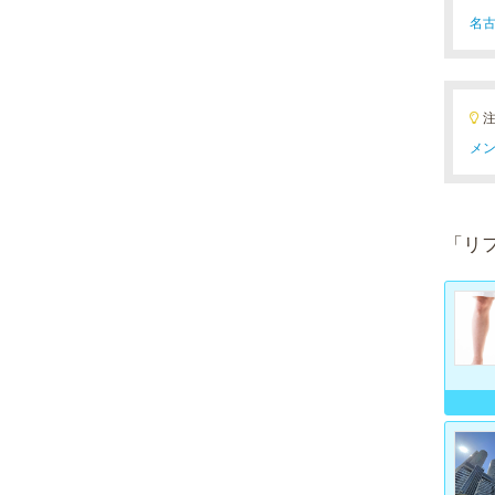
名古
メン
「リ