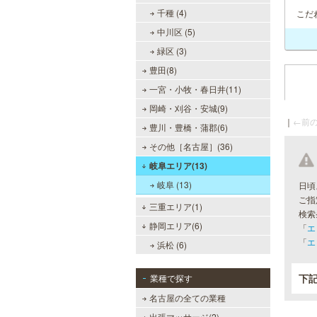
千種 (4)
こだ
中川区 (5)
緑区 (3)
豊田(8)
一宮・小牧・春日井(11)
岡崎・刈谷・安城(9)
｜
←前の
豊川・豊橋・蒲郡(6)
その他［名古屋］(36)
岐阜エリア(13)
岐阜 (13)
日頃
ご指
三重エリア(1)
検索
静岡エリア(6)
「
エ
「
エ
浜松 (6)
下
業種で探す
名古屋の全ての業種
出張マッサージ(2)