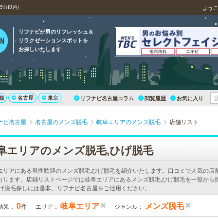
5分以内)
よう
リフナビが男のリフレッシュ＆
リラクゼーションスポットを
お探しいたします
都
名古屋
東京
リフナビ名古屋コラム
閲覧履歴
お気に入り
ナビ名古屋
名古屋のメンズ脱毛
岐阜エリアのメンズ脱毛
店舗リスト
阜エリアのメンズ脱毛,ひげ脱毛
エリアにある男性歓迎のメンズ脱毛,ひげ脱毛を紹介いたします。口コミで人気の店
おります。店鋪リストページでは岐阜エリアにあるメンズ脱毛,ひげ脱毛を一覧から
ひげ脱毛探しには是非、リフナビ名古屋をご活用ください。
0
岐阜エリア
メンズ脱毛
結果：
件
エリア：
ジャンル：