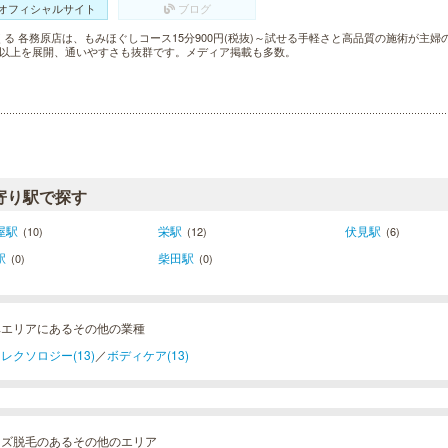
オフィシャルサイト
ブログ
くる 各務原店は、もみほぐしコース15分900円(税抜)～試せる手軽さと高品質の施術が主
舗以上を展開、通いやすさも抜群です。メディア掲載も多数。
寄り駅で探す
屋駅
栄駅
伏見駅
(10)
(12)
(6)
駅
柴田駅
(0)
(0)
阜エリアにあるその他の業種
レクソロジー(13)
／
ボディケア(13)
ンズ脱毛のあるその他のエリア