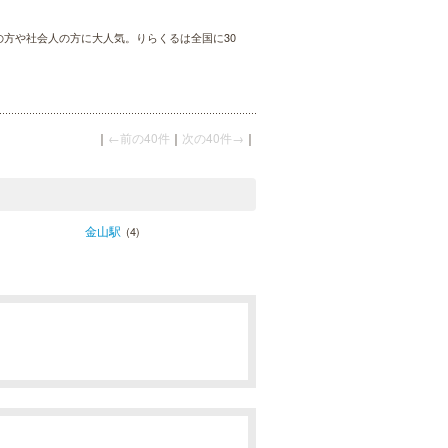
婦の方や社会人の方に大人気。りらくるは全国に30
｜
←前の40件
｜
次の40件→
｜
金山駅
(4)