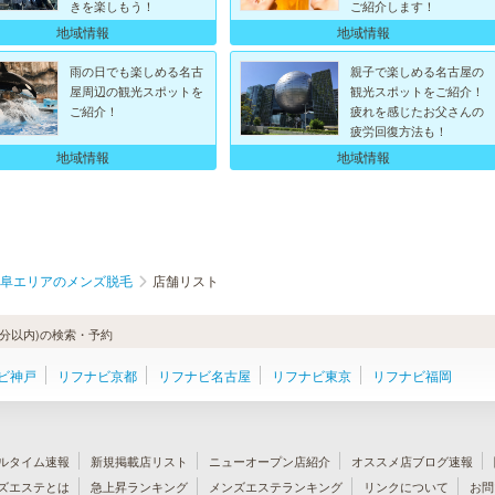
きを楽しもう！
ご紹介します！
地域情報
地域情報
雨の日でも楽しめる名古
親子で楽しめる名古屋の
屋周辺の観光スポットを
観光スポットをご紹介！
ご紹介！
疲れを感じたお父さんの
疲労回復方法も！
地域情報
地域情報
阜エリアのメンズ脱毛
店舗リスト
分以内)の検索・予約
ビ神戸
リフナビ京都
リフナビ名古屋
リフナビ東京
リフナビ福岡
ルタイム速報
新規掲載店リスト
ニューオープン店紹介
オススメ店ブログ速報
ズエステとは
急上昇ランキング
メンズエステランキング
リンクについて
お問