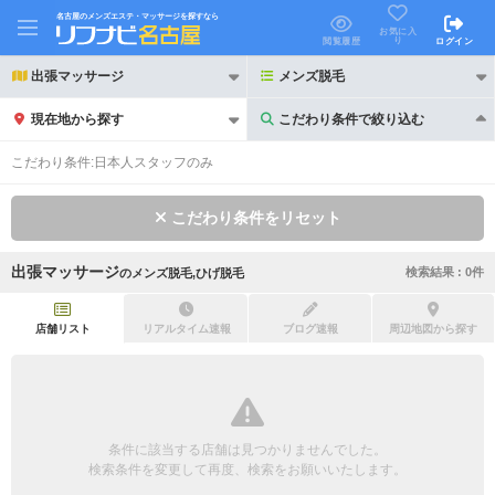
名古屋のメンズエステ・マッサージを探すなら
お気に入
り
閲覧履歴
ログイン
出張マッサージ
メンズ脱毛
現在地から探す
こだわり条件で絞り込む
こだわり条件で絞り込む
こだわり条件:
日本人スタッフのみ
こだわり条件をリセット
出張マッサージ
検索結果 :
0
件
の
メンズ脱毛,ひげ脱毛
21時以降も受付
24時以降も受付
初回割引あり
リピーター割引あり
店舗リスト
リアルタイム速報
ブログ速報
周辺地図から探す
団体割引
ポイントカード有
キャッシュレス決済OK
領収証発行可
条件に該当する店舗は見つかりませんでした。
2名様歓迎
団体様歓迎
検索条件を変更して再度、検索をお願いいたします。