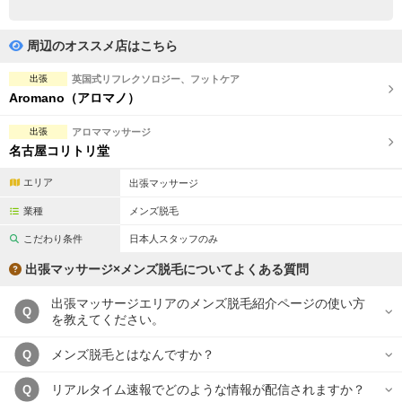
完全個室
半個室あり
ペアルームあり
シャワー室完備
周辺のオススメ店はこちら
フットバスあり
岩盤浴あり
出張
英国式リフレクソロジー、フットケア
Aromano（アロマノ）
専用駐車場あり
有資格者在籍
出張
アロママッサージ
日本人スタッフのみ
女性スタッフのみ
名古屋コリトリ堂
スタッフ指名可
Ｗセラピスト
エリア
出張マッサージ
業種
メンズ脱毛
駅から徒歩5分以内
こだわり条件
日本人スタッフのみ
こだわり条件を変更
出張マッサージ×メンズ脱毛についてよくある質問
出張マッサージエリアのメンズ脱毛紹介ページの使い方
閉じる
Q
を教えてください。
メンズ脱毛とはなんですか？
Q
リアルタイム速報でどのような情報が配信されますか？
Q