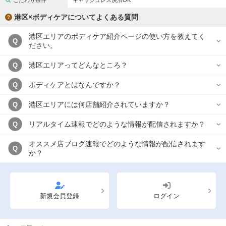
こだわり条件
キャッシュレス決済OK
完全個室
半個室あり
港区×ボディケアについてよくある質問
ペアルームあり
シャワー室完備
港区エリアのボディケア紹介ページの使い方を教えてく
Q
フットバスあり
岩盤浴あり
ださい。
専用駐車場あり
有資格者在籍
港区エリアってどんなところ？
Q
日本人スタッフのみ
女性スタッフのみ
ボディケアとはなんですか？
Q
スタッフ指名可
Ｗセラピスト
港区エリアには何店舗紹介されていますか？
Q
駅から徒歩5分以内
リアルタイム速報でどのような情報が配信されますか？
Q
オススメ店ブログ速報でどのような情報が配信されます
こだわり条件を変更
Q
か？
閉じる
新規会員登録
ログイン