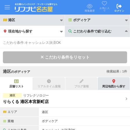
名古屋のメンズエステ・マッサージを探すなら
お気に入
り
閲覧履歴
ログイン
港区
ボディケア
現在地から探す
こだわり条件で絞り込む
こだわり条件で絞り込む
こだわり条件:
キャッシュレス決済OK
こだわり条件をリセット
港区
検索結果 :
1
件
の
ボディケア
21時以降も受付
24時以降も受付
初回割引あり
リピーター割引あり
店舗リスト
リアルタイム速報
ブログ速報
周辺地図から探す
港区
リフレクソロジー
団体割引
ポイントカード有
りらくる 港区本宮新町店
キャッシュレス決済OK
領収証発行可
エリア
港区
2名様歓迎
団体様歓迎
業種
ボディケア