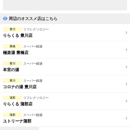
完全個室
半個室あり
ペアルームあり
シャワー室完備
周辺のオススメ店はこちら
フットバスあり
岩盤浴あり
豊川
リフレクソロジー
りらくる 豊川店
専用駐車場あり
有資格者在籍
豊橋
スーパー銭湯
日本人スタッフのみ
女性スタッフのみ
極楽湯 豊橋店
スタッフ指名可
Ｗセラピスト
豊川
スーパー銭湯
本宮の湯
駅から徒歩5分以内
豊川
スーパー銭湯
こだわり条件を変更
コロナの湯 豊川店
蒲郡
リフレクソロジー
閉じる
りらくる 蒲郡店
蒲郡
スーパー銭湯
ユトリーナ蒲郡