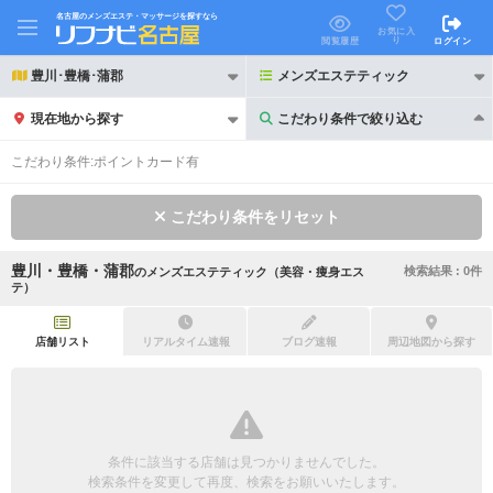
名古屋のメンズエステ・マッサージを探すなら
お気に入
り
閲覧履歴
ログイン
豊川･豊橋･蒲郡
メンズエステティック
現在地から探す
こだわり条件で絞り込む
こだわり条件で絞り込む
こだわり条件:
ポイントカード有
こだわり条件をリセット
豊川・豊橋・蒲郡
検索結果 :
0
件
の
メンズエステティック（美容・痩身エス
21時以降も受付
24時以降も受付
テ）
初回割引あり
リピーター割引あり
店舗リスト
リアルタイム速報
ブログ速報
周辺地図から探す
団体割引
ポイントカード有
キャッシュレス決済OK
領収証発行可
2名様歓迎
団体様歓迎
条件に該当する店舗は見つかりませんでした。
検索条件を変更して再度、検索をお願いいたします。