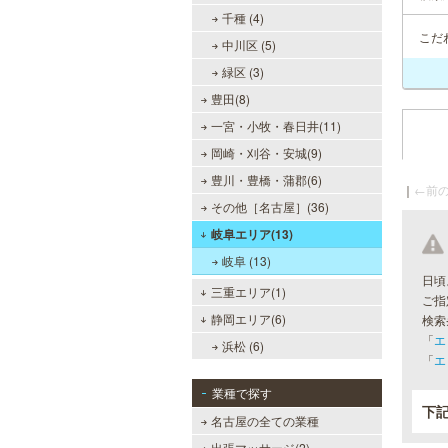
千種 (4)
こだ
中川区 (5)
緑区 (3)
豊田(8)
一宮・小牧・春日井(11)
岡崎・刈谷・安城(9)
豊川・豊橋・蒲郡(6)
｜
←前の
その他［名古屋］(36)
岐阜エリア(13)
岐阜 (13)
日頃
三重エリア(1)
ご指
静岡エリア(6)
検索
「
エ
浜松 (6)
「
エ
業種で探す
下
名古屋の全ての業種
出張マッサージ(2)