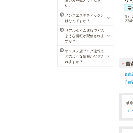
ラ・パルレでは、内側からも外側か
い。
らも健康的に美しく男性をサポー
ト。脱メタボリックやダイエット、
メンズエステティックと
Q
りら
マッチョコースやにきび内外コー
はなんですか？
店舗
ス、アロマトリートメント等多彩な
メニューをご用意。お得な体験コー
リアルタイム速報でどの
Q
スも多数！
ような情報が配信されま
すか？
オススメ店ブログ速報で
Q
どのような情報が配信さ
れますか？
最
名古
千種
岐
リフ