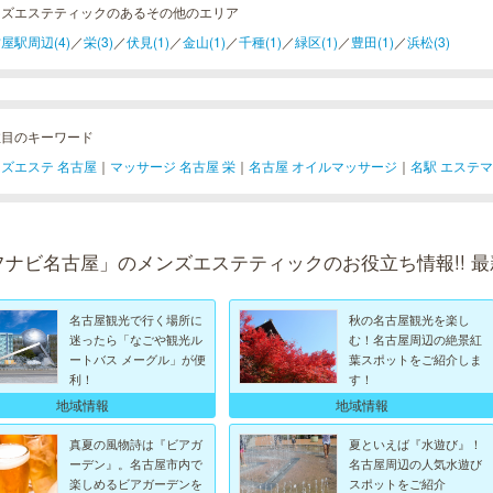
ンズエステティックのあるその他のエリア
屋駅周辺(4)
／
栄(3)
／
伏見(1)
／
金山(1)
／
千種(1)
／
緑区(1)
／
豊田(1)
／
浜松(3)
注目のキーワード
ズエステ 名古屋
｜
マッサージ 名古屋 栄
｜
名古屋 オイルマッサージ
｜
名駅 エステ
フナビ名古屋」のメンズエステティックのお役立ち情報!! 
名古屋観光で行く場所に
秋の名古屋観光を楽し
迷ったら「なごや観光ル
む！名古屋周辺の絶景紅
ートバス メーグル」が便
葉スポットをご紹介しま
利！
す！
地域情報
地域情報
真夏の風物詩は『ビアガ
夏といえば『水遊び』！
ーデン』。名古屋市内で
名古屋周辺の人気水遊び
楽しめるビアガーデンを
スポットをご紹介