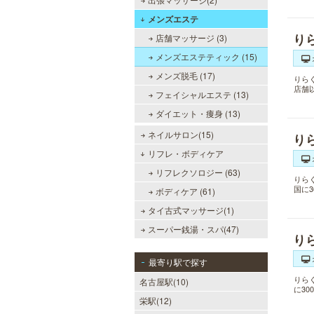
メンズエステ
り
店舗マッサージ (3)
メンズエステティック (15)
メンズ脱毛 (17)
りら
店舗
フェイシャルエステ (13)
ダイエット・痩身 (13)
ネイルサロン(15)
り
リフレ・ボディケア
リフレクソロジー (63)
りら
国に
ボディケア (61)
タイ古式マッサージ(1)
スーパー銭湯・スパ(47)
り
最寄り駅で探す
りら
名古屋駅(10)
に3
栄駅(12)