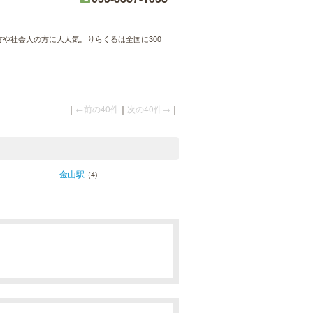
方や社会人の方に大人気。りらくるは全国に300
｜
←前の40件
｜
次の40件→
｜
金山駅
(4)