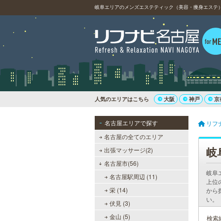
岐阜エリアのメンズエステティック（美容・痩身エステ）
人気のエリアはこちら
大阪
神戸
京
名古屋エリアで探す
リフ
名古屋の全てのエリア
岐
出張マッサージ(2)
名古屋市(56)
岐阜
名古屋駅周辺 (11)
上位
栄 (14)
から
い。
伏見 (3)
金山 (5)
検索