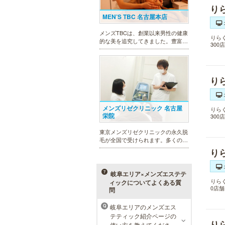
り
MEN’S TBC 名古屋本店
メンズTBCは、創業以来男性の健康
りら
的な美を追究してきました。豊富な
30
脱毛メニューを始め、フェイシャル
ケア、下腹引き締め等、各種お得な
体験コースを取り揃えています。選
べる種類の多さで初めての方も安心
り
です。
メンズリゼクリニック 名古屋
りら
栄院
30
東京メンズリゼクリニックの永久脱
毛が全国で受けられます。多くの男
性患者様にご支持頂き、新宿1院か
り
ら始まったメンズリゼクリニック
が、現在では提携院含め全国10院を
展開するクリニックになりました。
岐阜エリア×メンズエステテ
りら
ィックについてよくある質
0店
問
岐阜エリアのメンズエス
Q
ラ・パルレ 名古屋本店
テティック紹介ページの
り
使い方を教えてくださ