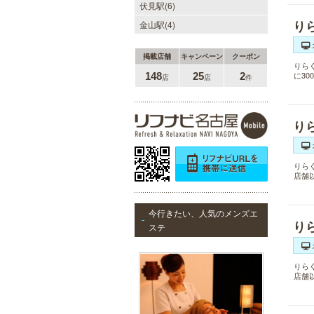
伏見駅(6)
り
金山駅(4)
掲載店舗
キャンペーン
クーポン
りら
に3
148
25
2
店
店
件
り
りら
店舗
今行きたい、人気のメンズエ
り
ステ
りら
店舗