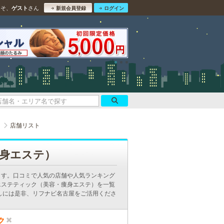
こそ、
さん
ゲスト
新規会員登録
ログイン
ク
店舗リスト
身エステ）
ます。口コミで人気の店舗や人気ランキング
エステティック（美容・痩身エステ）を一覧
しには是非、リフナビ名古屋をご活用くださ
ク