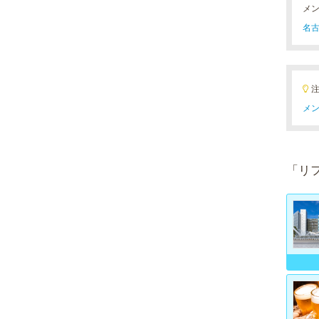
メ
名古
メン
「リ