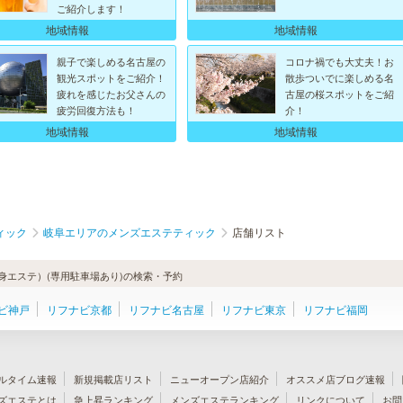
ご紹介します！
地域情報
地域情報
親子で楽しめる名古屋の
コロナ禍でも大丈夫！お
観光スポットをご紹介！
散歩ついでに楽しめる名
疲れを感じたお父さんの
古屋の桜スポットをご紹
疲労回復方法も！
介！
地域情報
地域情報
ィック
岐阜エリアのメンズエステティック
店舗リスト
身エステ）(専用駐車場あり)の検索・予約
ビ神戸
リフナビ京都
リフナビ名古屋
リフナビ東京
リフナビ福岡
ルタイム速報
新規掲載店リスト
ニューオープン店紹介
オススメ店ブログ速報
ズエステとは
急上昇ランキング
メンズエステランキング
リンクについて
お問