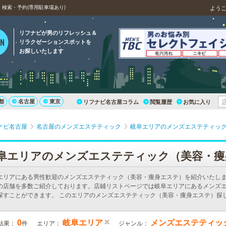
検索・予約(専用駐車場あり)
よう
リフナビが男のリフレッシュ＆
リラクゼーションスポットを
お探しいたします
都
名古屋
東京
リフナビ名古屋コラム
閲覧履歴
お気に入り
ナビ名古屋
名古屋のメンズエステティック
岐阜エリアのメンズエステティッ
阜エリアのメンズエステティック（美容・痩
エリアにある男性歓迎のメンズエステティック（美容・痩身エステ）を紹介いたし
の店舗を多数ご紹介しております。店鋪リストページでは岐阜エリアにあるメンズ
探すことができます。 このエリアのメンズエステティック（美容・痩身エステ）探
0
岐阜エリア
メンズエステティッ
結果：
件
エリア：
ジャンル：