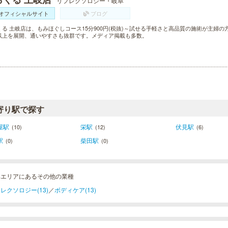
リフレクソロジー・岐阜
オフィシャルサイト
ブログ
くる 土岐店は、もみほぐしコース15分900円(税抜)～試せる手軽さと高品質の施術が主婦の
以上を展開、通いやすさも抜群です。メディア掲載も多数。
寄り駅で探す
屋駅
栄駅
伏見駅
(10)
(12)
(6)
駅
柴田駅
(0)
(0)
阜エリアにあるその他の業種
レクソロジー(13)
／
ボディケア(13)