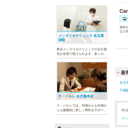
Ca
海外
など
メンズリゼクリニック 名古屋
栄院
東京メンズリゼクリニックの永久脱
毛が全国で受けられます。多くの男
性患者様にご支持頂き、新宿1院か
ら始まったメンズリゼクリニック
が、現在では提携院含め全国10院を
最
展開するクリニックになりました。
名古
千種
ラ・パルレ 名古屋本店
ラ・パルレでは、内側からも外側か
中
らも健康的に美しく男性をサポー
ト。脱メタボリックやダイエット、
メン
マッチョコースやにきび内外コー
ス、アロマトリートメント等多彩な