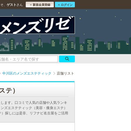
こそ、
さん
ゲスト
新規会員登録
ログイン
中川区のメンズエステティック
店舗リスト
ステ）
たします。口コミで人気の店舗や人気ランキ
メンズエステティック（美容・痩身エステ）
テ）探しには是非、リフナビ名古屋をご活用