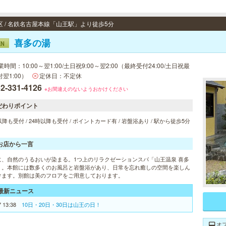
区 / 名鉄名古屋本線「山王駅」より徒歩5分
喜多の湯
EN
業時間：10:00～翌1:00/土日祝9:00～翌2:00（最終受付24:00/土日祝最
翌1:00）
定休日：不定休
2-331-4126
※お間違えのないようおかけください
だわりポイント
以降も受付 / 24時以降も受付 / ポイントカード有 / 岩盤浴あり / 駅から徒歩5分
お店から一言
に、自然のうるおいが染まる。1つ上のリラクゼーションスパ「山王温泉 喜多
」。本館には数多くのお風呂と岩盤浴があり、日常を忘れ癒しの空間を楽しん
けます。別館は美のフロアをご用意しております。
最新ニュース
7 13:38
10日・20日・30日は山王の日！
オ