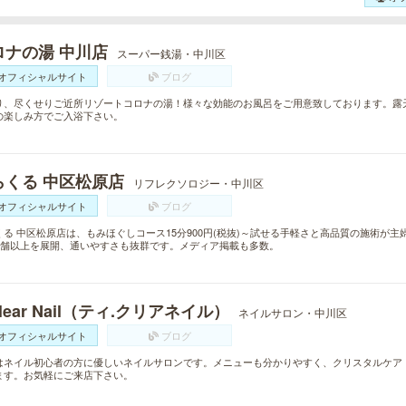
ロナの湯 中川店
スーパー銭湯・中川区
オフィシャルサイト
ブログ
り、尽くせりご近所リゾートコロナの湯！様々な効能のお風呂をご用意致しております。露
の楽しみ方でご入浴下さい。
らくる 中区松原店
リフレクソロジー・中川区
オフィシャルサイト
ブログ
くる 中区松原店は、もみほぐしコース15分900円(税抜)～試せる手軽さと高品質の施術が
0店舗以上を展開、通いやすさも抜群です。メディア掲載も多数。
Clear Nail（ティ.クリアネイル）
ネイルサロン・中川区
オフィシャルサイト
ブログ
はネイル初心者の方に優しいネイルサロンです。メニューも分かりやすく、クリスタルケア
ます。お気軽にご来店下さい。