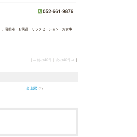
052-661-9876
rt」。岩盤浴・お風呂・リラクゼーション・お食事
｜
←前の40件
｜
次の40件→
｜
金山駅
(4)