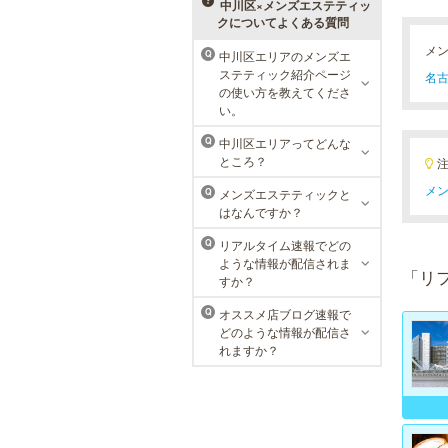
メニューをご用意。お得な体験コー
中川区×メンズエステティッ
スも多数！
クについてよくある質問
メ
中川区エリアのメンズエ
Q
ステティック紹介ページ
名古
MEN’S TBC 名古屋本店
の使い方を教えてくださ
い。
メンズTBCは、創業以来男性の健康
的な美を追究してきました。豊富な
中川区エリアってどんな
Q
脱毛メニューを始め、フェイシャル
ところ？
ケア、下腹引き締め等、各種お得な
体験コースを取り揃えています。選
メン
メンズエステティックと
Q
べる種類の多さで初めての方も安心
はなんですか？
です。
リアルタイム速報でどの
Q
ような情報が配信されま
「リ
すか？
オススメ店ブログ速報で
Q
どのような情報が配信さ
れますか？