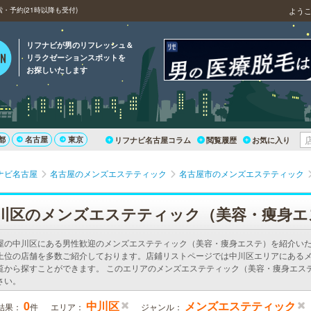
予約(21時以降も受付)
よう
リフナビが男のリフレッシュ＆
リラクゼーションスポットを
お探しいたします
都
名古屋
東京
リフナビ名古屋コラム
閲覧履歴
お気に入り
ナビ名古屋
名古屋のメンズエステティック
名古屋市のメンズエステティック
川区のメンズエステティック（美容・痩身エ
屋の中川区にある男性歓迎のメンズエステティック（美容・痩身エステ）を紹介い
上位の店舗を多数ご紹介しております。店鋪リストページでは中川区エリアにある
覧から探すことができます。 このエリアのメンズエステティック（美容・痩身エス
さい。
0
中川区
メンズエステティック
結果：
件
エリア：
ジャンル：