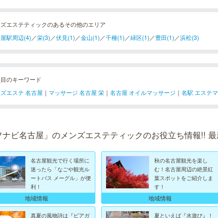
ンズエステティックのあるその他のエリア
屋駅周辺(4)
／
栄(3)
／
伏見(1)
／
金山(1)
／
千種(1)
／
緑区(1)
／
豊田(1)
／
浜松(3)
注目のキーワード
ズエステ 名古屋
｜
マッサージ 名古屋 栄
｜
名古屋 オイルマッサージ
｜
名駅 エステ
フナビ名古屋」のメンズエステティックのお役立ち情報!! 
名古屋観光で行く場所に
秋の名古屋観光を楽し
迷ったら「なごや観光ル
む！名古屋周辺の絶景紅
ートバス メーグル」が便
葉スポットをご紹介しま
利！
す！
地域情報
地域情報
真夏の風物詩は『ビアガ
夏といえば『水遊び』！