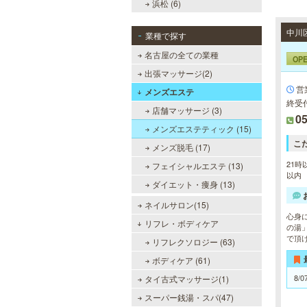
浜松 (6)
中川
業種で探す
名古屋の全ての業種
OP
出張マッサージ(2)
営
メンズエステ
終受付
店舗マッサージ (3)
05
メンズエステティック (15)
こ
メンズ脱毛 (17)
21時
フェイシャルエステ (13)
以内
ダイエット・痩身 (13)
ネイルサロン(15)
心身
リフレ・ボディケア
の湯
で頂
リフレクソロジー (63)
ボディケア (61)
8/0
タイ古式マッサージ(1)
スーパー銭湯・スパ(47)