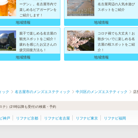
ーデン』。名古屋市内で
名古屋周辺の人気水遊び
楽しめるビアガーデンを
スポットをご紹介
ご紹介します！
地域情報
地域情報
親子で楽しめる名古屋の
コロナ禍でも大丈夫！お
観光スポットをご紹介！
散歩ついでに楽しめる名
疲れを感じたお父さんの
古屋の桜スポットをご紹
疲労回復方法も！
介！
地域情報
地域情報
ィック
名古屋市のメンズエステティック
中川区のメンズエステティック
店
テ）(21時以降も受付)の検索・予約
ビ神戸
リフナビ京都
リフナビ名古屋
リフナビ東京
リフナビ福岡