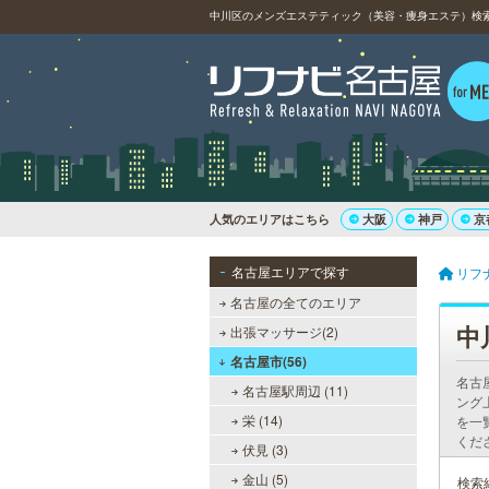
中川区のメンズエステティック（美容・痩身エステ）検索・
人気のエリアはこちら
大阪
神戸
京
名古屋エリアで探す
リフ
名古屋の全てのエリア
中
出張マッサージ(2)
名古屋市(56)
名古
名古屋駅周辺 (11)
ング
栄 (14)
を一
くだ
伏見 (3)
金山 (5)
検索