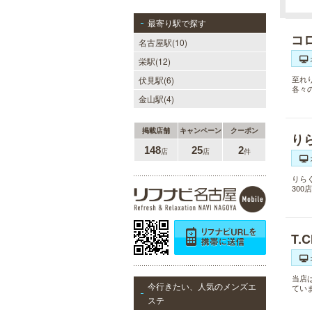
最寄り駅で探す
コ
名古屋駅(10)
栄駅(12)
至れ
伏見駅(6)
各々
金山駅(4)
掲載店舗
キャンペーン
クーポン
り
148
25
2
店
店
件
りら
30
T.
当店
今行きたい、人気のメンズエ
てい
ステ