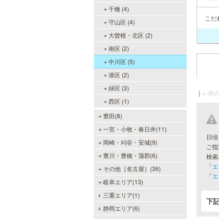
千種 (4)
こだ
守山区 (4)
大曽根・北区 (2)
南区 (2)
中川区 (5)
港区 (2)
緑区 (3)
｜
←前の
西区 (1)
豊田(8)
一宮・小牧・春日井(11)
日頃
岡崎・刈谷・安城(9)
ご指
豊川・豊橋・蒲郡(6)
検索
「
エ
その他［名古屋］(36)
「
エ
岐阜エリア(13)
三重エリア(1)
下
静岡エリア(6)