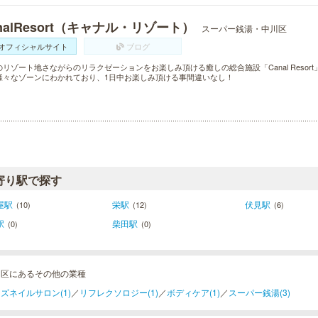
nalResort（キャナル・リゾート）
スーパー銭湯・中川区
オフィシャルサイト
ブログ
のリゾート地さながらのリラクゼーションをお楽しみ頂ける癒しの総合施設「Canal Reso
様々なゾーンにわかれており、1日中お楽しみ頂ける事間違いなし！
寄り駅で探す
屋駅
栄駅
伏見駅
(10)
(12)
(6)
駅
柴田駅
(0)
(0)
川区にあるその他の業種
ズネイルサロン(1)
／
リフレクソロジー(1)
／
ボディケア(1)
／
スーパー銭湯(3)