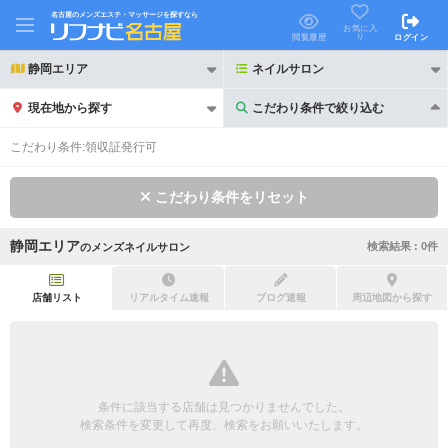
名古屋のメンズエステ・マッサージを探すなら
お気に入
り
閲覧履歴
ログイン
静岡エリア
ネイルサロン
現在地から探す
こだわり条件で絞り込む
こだわり条件で絞り込む
こだわり条件:
領収証発行可
こだわり条件をリセット
静岡エリア
検索結果 :
0
件
の
メンズネイルサロン
21時以降も受付
24時以降も受付
初回割引あり
リピーター割引あり
店舗リスト
リアルタイム速報
ブログ速報
周辺地図から探す
団体割引
ポイントカード有
キャッシュレス決済OK
領収証発行可
条件に該当する店舗は見つかりませんでした。
2名様歓迎
団体様歓迎
検索条件を変更して再度、検索をお願いいたします。