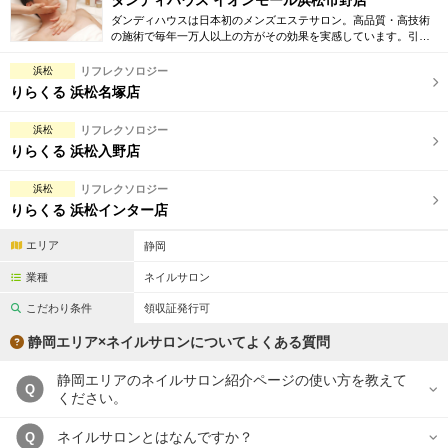
ダンディハウス イオンモール浜松市野店
ダンディハウスは日本初のメンズエステサロン。高品質・高技術
の施術で毎年一万人以上の方がその効果を実感しています。引き
締め・脱毛・フェイシャル・ブライダルエステ等初回割引も豊富
に取り揃えています。
浜松
リフレクソロジー
りらくる 浜松名塚店
浜松
リフレクソロジー
りらくる 浜松入野店
浜松
リフレクソロジー
りらくる 浜松インター店
エリア
静岡
業種
ネイルサロン
こだわり条件
領収証発行可
静岡エリア×ネイルサロンについてよくある質問
静岡エリアのネイルサロン紹介ページの使い方を教えて
Q
ください。
ネイルサロンとはなんですか？
Q