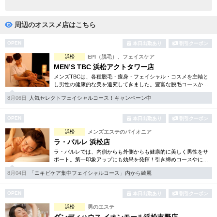
完全個室
半個室あり
ペアルームあり
シャワー室完備
周辺のオススメ店はこちら
フットバスあり
岩盤浴あり
OPEN
本日出勤あり
割引クーポン
浜松
EPI（脱毛）、フェイスケア
専用駐車場あり
有資格者在籍
MEN’S TBC 浜松アクトタワー店
メンズTBCは、各種脱毛・痩身・フェイシャル・コスメを主軸と
日本人スタッフのみ
女性スタッフのみ
し男性の健康的な美を追究してきました。豊富な脱毛コースから
フェイシャル、ダイエット等幅広いメニューを取り揃えていま
スタッフ指名可
Ｗセラピスト
8月06日
人気セレクトフェイシャルコース！キャンペーン中
す。初回割引コースも多彩。
駅から徒歩5分以内
OPEN
本日出勤あり
割引クーポン
浜松
メンズエステのパイオニア
こだわり条件を変更
ラ・パルレ 浜松店
ラ・パルレでは、内側からも外側からも健康的に美しく男性をサ
ポート。第一印象アップにも効果を発揮！引き締めコースやにき
閉じる
び内外コース、アロマトリートメント等多彩なメニューをご用
8月04日
「ニキビケア集中フェイシャルコース」内から綺麗
意。まずは体験から是非。
OPEN
本日出勤あり
割引クーポン
浜松
男のエステ