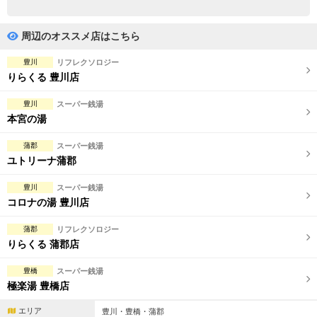
完全個室
半個室あり
ペアルームあり
シャワー室完備
周辺のオススメ店はこちら
フットバスあり
岩盤浴あり
豊川
リフレクソロジー
りらくる 豊川店
専用駐車場あり
有資格者在籍
豊川
スーパー銭湯
日本人スタッフのみ
女性スタッフのみ
本宮の湯
スタッフ指名可
Ｗセラピスト
蒲郡
スーパー銭湯
ユトリーナ蒲郡
駅から徒歩5分以内
豊川
スーパー銭湯
コロナの湯 豊川店
こだわり条件を変更
蒲郡
リフレクソロジー
閉じる
りらくる 蒲郡店
豊橋
スーパー銭湯
極楽湯 豊橋店
エリア
豊川・豊橋・蒲郡