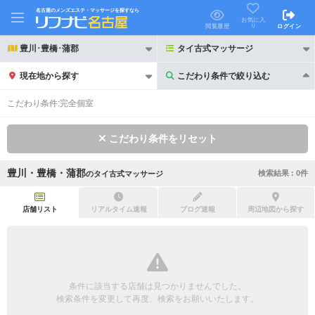
名古屋のメンズエステ・マッサージを探すなら
お気に入
り
閲覧履歴
ログイン
豊川･豊橋･蒲郡
タイ古式マッサージ
現在地から探す
こだわり条件で絞り込む
こだわり条件で絞り込む
こだわり条件:
完全個室
こだわり条件をリセット
豊川・豊橋・蒲郡
検索結果 :
0
件
の
タイ古式マッサージ
21時以降も受付
24時以降も受付
初回割引あり
リピーター割引あり
店舗リスト
リアルタイム速報
ブログ速報
周辺地図から探す
団体割引
ポイントカード有
キャッシュレス決済OK
領収証発行可
条件に該当する店舗は見つかりませんでした。
2名様歓迎
団体様歓迎
検索条件を変更して再度、検索をお願いいたします。