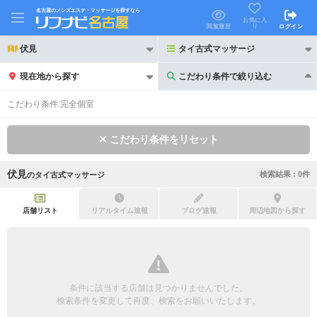
名古屋のメンズエステ・マッサージを探すなら
お気に入
り
閲覧履歴
ログイン
伏見
タイ古式マッサージ
現在地から探す
こだわり条件で絞り込む
こだわり条件で絞り込む
こだわり条件:
完全個室
こだわり条件をリセット
伏見
検索結果 :
0
件
の
タイ古式マッサージ
21時以降も受付
24時以降も受付
初回割引あり
リピーター割引あり
店舗リスト
リアルタイム速報
ブログ速報
周辺地図から探す
団体割引
ポイントカード有
キャッシュレス決済OK
領収証発行可
条件に該当する店舗は見つかりませんでした。
2名様歓迎
団体様歓迎
検索条件を変更して再度、検索をお願いいたします。