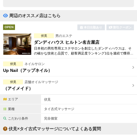
完全個室
半個室あり
ペアルームあり
シャワー室完備
周辺のオススメ店はこちら
フットバスあり
岩盤浴あり
OPEN
本日出勤あり
割引クーポン
伏見
男のエステ
専用駐車場あり
有資格者在籍
ダンディハウス ヒルトン名古屋店
日本初の男性専用エステサロンを創立したダンディハウスは、そ
日本人スタッフのみ
女性スタッフのみ
の確かな技術と品質で、顧客満足度ランキング1位を連続で獲得。
引き締め、脱毛、フェイシャル、コリ解消等お得な体験コースを
スタッフ指名可
Ｗセラピスト
多数ご用意しております。
伏見
ネイルサロン
Up Nail（アップネイル）
駅から徒歩5分以内
伏見
店舗オイルマッサージ
（アイメイド）
こだわり条件を変更
エリア
伏見
閉じる
業種
タイ古式マッサージ
こだわり条件
完全個室
伏見×タイ古式マッサージについてよくある質問