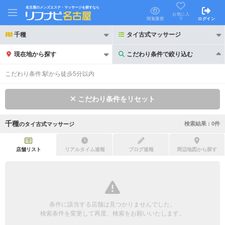
名古屋のメンズエステ・マッサージを探すなら
お気に入
り
閲覧履歴
ログイン
千種
タイ古式マッサージ
現在地から探す
こだわり条件で絞り込む
こだわり条件で絞り込む
こだわり条件:
駅から徒歩5分以内
こだわり条件をリセット
千種
検索結果 :
0
件
の
タイ古式マッサージ
21時以降も受付
24時以降も受付
初回割引あり
リピーター割引あり
店舗リスト
リアルタイム速報
ブログ速報
周辺地図から探す
団体割引
ポイントカード有
キャッシュレス決済OK
領収証発行可
条件に該当する店舗は見つかりませんでした。
2名様歓迎
団体様歓迎
検索条件を変更して再度、検索をお願いいたします。