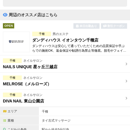
完全個室
半個室あり
ペアルームあり
シャワー室完備
周辺のオススメ店はこちら
フットバスあり
岩盤浴あり
OPEN
本日出勤あり
割引クーポン
千種
男のエステ
専用駐車場あり
有資格者在籍
ダンディハウス イオンタウン千種店
ダンディハウスは安心して通っていただくための品質保証や手ぶ
日本人スタッフのみ
女性スタッフのみ
らでの施術OK、返金保証や勧誘行為禁止等徹底。脱毛やフェイシ
ャル、引き締め、コリ解消等豊富でお得な体験コースも多数ご用
スタッフ指名可
Ｗセラピスト
意しております。
千種
ネイルサロン
NAILS UNIQUE 星ヶ丘三越店
駅から徒歩5分以内
千種
ネイルサロン
MELROSE（メルローズ）
こだわり条件を変更
千種
ネイルサロン
閉じる
DIVA NAIL 東山公園店
エリア
千種
業種
タイ古式マッサージ
こだわり条件
駅から徒歩5分以内