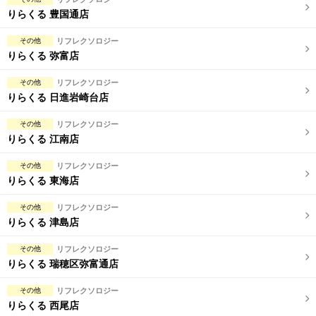
完全個室
半個室あり
りらくる 豊国通店
ペアルームあり
シャワー室完備
その他
リフレクソロジー
りらくる 弥富店
フットバスあり
岩盤浴あり
その他
リフレクソロジー
専用駐車場あり
有資格者在籍
りらくる 日進岩崎台店
日本人スタッフのみ
女性スタッフのみ
その他
リフレクソロジー
りらくる 江南店
スタッフ指名可
Ｗセラピスト
その他
リフレクソロジー
駅から徒歩5分以内
りらくる 東海店
こだわり条件を変更
その他
リフレクソロジー
りらくる 津島店
閉じる
その他
リフレクソロジー
りらくる 瑞穂区弥富通店
その他
リフレクソロジー
りらくる 西尾店