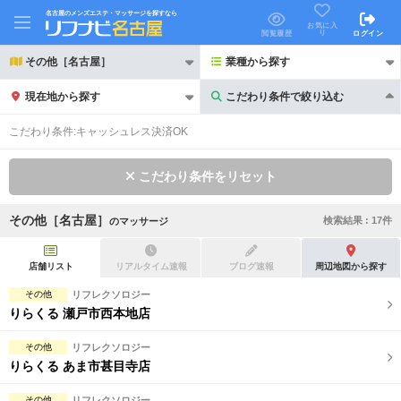
名古屋のメンズエステ・マッサージを探すなら
お気に入
り
閲覧履歴
ログイン
その他［名古屋］
業種から探す
現在地から探す
こだわり条件で絞り込む
こだわり条件で絞り込む
こだわり条件:
キャッシュレス決済OK
こだわり条件をリセット
その他［名古屋］
検索結果 :
17
件
の
マッサージ
21時以降も受付
24時以降も受付
初回割引あり
リピーター割引あり
店舗リスト
リアルタイム速報
ブログ速報
周辺地図から探す
その他
リフレクソロジー
団体割引
ポイントカード有
りらくる 瀬戸市西本地店
キャッシュレス決済OK
領収証発行可
その他
リフレクソロジー
りらくる あま市甚目寺店
2名様歓迎
団体様歓迎
その他
リフレクソロジー