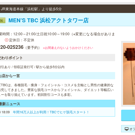
 / JR東海道本線「浜松駅」より徒歩5分
MEN’S TBC 浜松アクトタワー店
EN
業時間：12:00～21:00/土日祝10:00～19:00（※変更になる場合がありま
）
定休日：不定休
120-025236
（要予約）
※お間違えのないようおかけください
だわりポイント
引あり / 領収証発行可 / 駅から徒歩5分以内
お店から一言
ズTBCは、各種脱毛・痩身・フェイシャル・コスメを主軸とし男性の健康的な
追究してきました。豊富な脱毛コースからフェイシャル、ダイエット等幅広い
ューを取り揃えています。初回割引コースも多彩。
最新ニュース
8 18:09
年間16万人以上が利用！TBCでヒゲ脱毛スタート！
オ