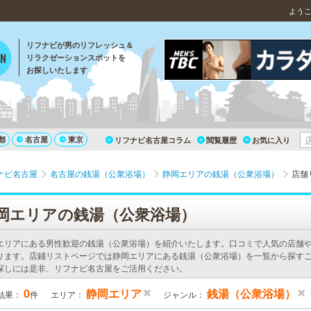
よう
リフナビが男のリフレッシュ＆
リラクゼーションスポットを
お探しいたします
都
名古屋
東京
リフナビ名古屋コラム
閲覧履歴
お気に入り
ナビ名古屋
名古屋の銭湯（公衆浴場）
静岡エリアの銭湯（公衆浴場）
店舗
岡エリアの銭湯（公衆浴場）
エリアにある男性歓迎の銭湯（公衆浴場）を紹介いたします。口コミで人気の店舗
ります。店鋪リストページでは静岡エリアにある銭湯（公衆浴場）を一覧から探すこ
探しには是非、リフナビ名古屋をご活用ください。
0
静岡エリア
銭湯（公衆浴場）
結果：
件
エリア：
ジャンル：