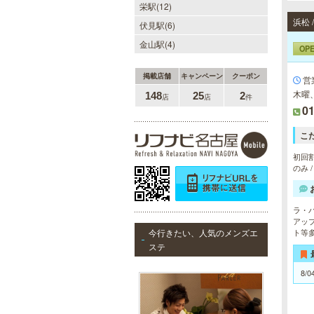
栄駅(12)
浜松 
伏見駅(6)
金山駅(4)
OP
掲載店舗
キャンペーン
クーポン
営業
木曜
148
25
2
店
店
件
01
こ
初回割
のみ 
ラ・
アッ
ト等
今行きたい、人気のメンズエ
ステ
8/0