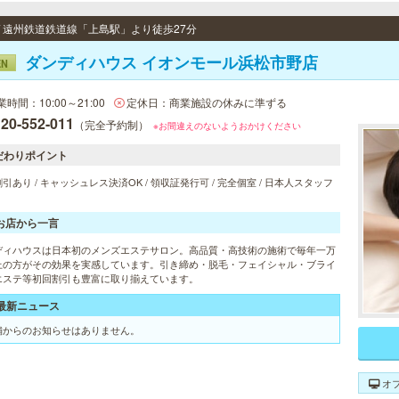
 / 遠州鉄道鉄道線「上島駅」より徒歩27分
ダンディハウス イオンモール浜松市野店
EN
業時間：10:00～21:00
定休日：商業施設の休みに準ずる
20-552-011
（完全予約制）
※お間違えのないようおかけください
だわりポイント
引あり / キャッシュレス決済OK / 領収証発行可 / 完全個室 / 日本人スタッフ
お店から一言
ディハウスは日本初のメンズエステサロン。高品質・高技術の施術で毎年一万
上の方がその効果を実感しています。引き締め・脱毛・フェイシャル・ブライ
エステ等初回割引も豊富に取り揃えています。
最新ニュース
舗からのお知らせはありません。
オ