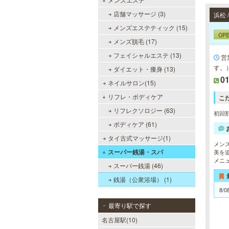
店舗マッサージ (3)
浜松
メンズエステティック (15)
OP
メンズ脱毛 (17)
フェイシャルエステ (13)
営
す。
ダイエット・痩身 (13)
0
ネイルサロン(15)
リフレ・ボディケア
こ
リフレクソロジー (63)
初回割
ボディケア (61)
タイ古式マッサージ(1)
メン
スーパー銭湯・スパ
美を
メニ
スーパー銭湯 (46)
銭湯（公衆浴場） (1)
8/0
最寄り駅で探す
名古屋駅(10)