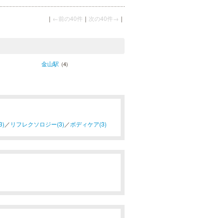
｜
←前の40件
｜
次の40件→
｜
金山駅
(4)
)
／
リフレクソロジー(3)
／
ボディケア(3)