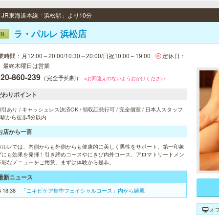
/ JR東海道本線「浜松駅」より10分
ラ・パルレ 浜松店
EN
時間：月12:00～20:00/10:30～20:00/日祝10:00～19:00
定休日：
、最終木曜日は営業
20-860-239
（完全予約制）
※お間違えのないようおかけください
だわりポイント
引あり / キャッシュレス決済OK / 領収証発行可 / 完全個室 / 日本人スタッフ
/ 駅から徒歩5分以内
お店から一言
パルレでは、内側からも外側からも健康的に美しく男性をサポート。第一印象
プにも効果を発揮！引き締めコースやにきび内外コース、アロマトリートメン
多彩なメニューをご用意。まずは体験から是非。
最新ニュース
4 18:38
「ニキビケア集中フェイシャルコース」内から綺麗
オ