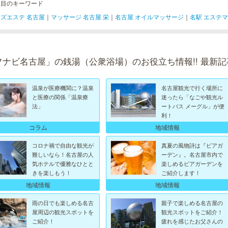
注目のキーワード
ズエステ 名古屋
｜
マッサージ 名古屋 栄
｜
名古屋 オイルマッサージ
｜
名駅 エステ
フナビ名古屋」の銭湯（公衆浴場）のお役立ち情報!! 最新記
温泉が医療機関に？温泉
名古屋観光で行く場所に
と医療の関係「温泉療
迷ったら「なごや観光ル
法」
ートバス メーグル」が便
利！
コラム
地域情報
コロナ禍で自由な観光が
真夏の風物詩は『ビアガ
難しいなら！名古屋の人
ーデン』。名古屋市内で
気ホテルで優雅なひとと
楽しめるビアガーデンを
きを楽しもう！
ご紹介します！
地域情報
地域情報
雨の日でも楽しめる名古
親子で楽しめる名古屋の
屋周辺の観光スポットを
観光スポットをご紹介！
ご紹介！
疲れを感じたお父さんの