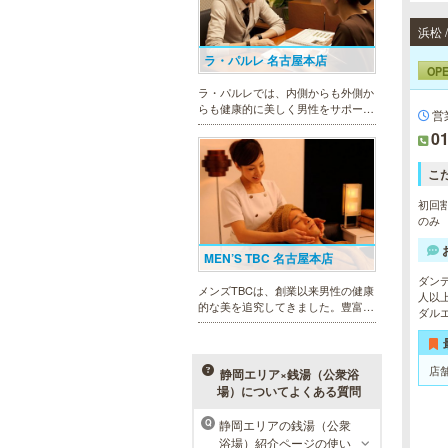
浜松
ラ・パルレ 名古屋本店
OP
ラ・パルレでは、内側からも外側か
らも健康的に美しく男性をサポー
営
ト。脱メタボリックやダイエット、
01
マッチョコースやにきび内外コー
ス、アロマトリートメント等多彩な
メニューをご用意。お得な体験コー
こ
スも多数！
初回割
のみ
MEN’S TBC 名古屋本店
ダン
メンズTBCは、創業以来男性の健康
人以
的な美を追究してきました。豊富な
ダル
脱毛メニューを始め、フェイシャル
ケア、下腹引き締め等、各種お得な
体験コースを取り揃えています。選
べる種類の多さで初めての方も安心
店
静岡エリア×銭湯（公衆浴
です。
場）についてよくある質問
静岡エリアの銭湯（公衆
Q
メンズリゼクリニック 名古屋
浴場）紹介ページの使い