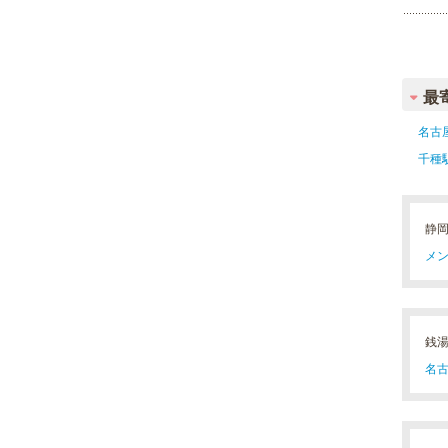
最
名古
千種
静
メン
銭
名古