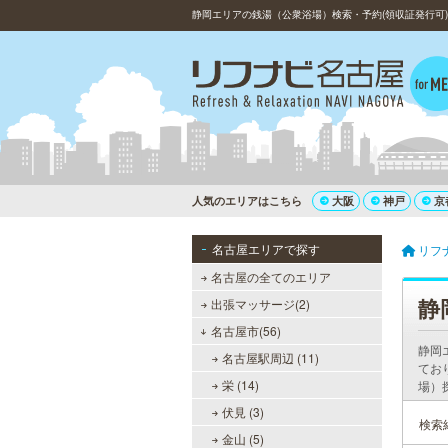
静岡エリアの銭湯（公衆浴場）検索・予約(領収証発行可)
人気のエリアはこちら
大阪
神戸
京
名古屋エリアで探す
リフ
名古屋の全てのエリア
静
出張マッサージ(2)
名古屋市(56)
静岡
名古屋駅周辺 (11)
てお
栄 (14)
場）
伏見 (3)
検索
金山 (5)