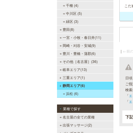
千種 (4)
こだ
中川区 (5)
緑区 (3)
豊田(8)
一宮・小牧・春日井(11)
岡崎・刈谷・安城(9)
｜
←前の
豊川・豊橋・蒲郡(6)
その他［名古屋］(36)
岐阜エリア(13)
三重エリア(1)
日頃
ご指
静岡エリア(6)
検索
浜松 (6)
「
エ
「
エ
業種で探す
下
名古屋の全ての業種
出張マッサージ(2)
メンズエステ