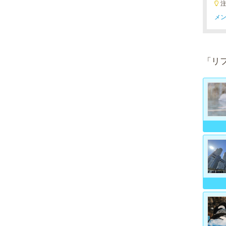
メン
「リ