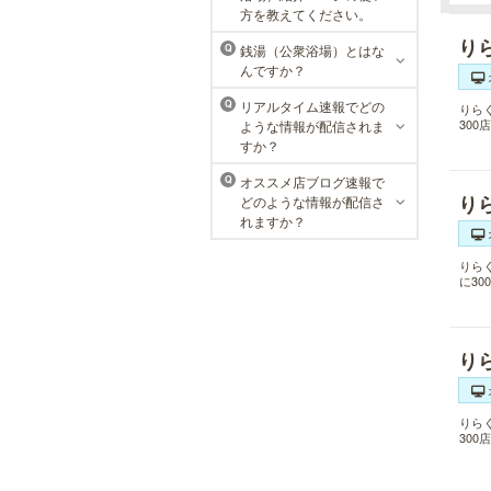
栄院
方を教えてください。
り
東京メンズリゼクリニックの永久脱
銭湯（公衆浴場）とはな
Q
毛が全国で受けられます。多くの男
んですか？
性患者様にご支持頂き、新宿1院か
ら始まったメンズリゼクリニック
リアルタイム速報でどの
Q
りら
が、現在では提携院含め全国10院を
30
ような情報が配信されま
展開するクリニックになりました。
すか？
オススメ店ブログ速報で
Q
り
どのような情報が配信さ
れますか？
りら
に3
り
りら
30