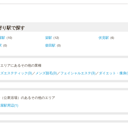
寄り駅で探す
屋駅
栄駅
伏見駅
(10)
(12)
(6)
駅
柴田駅
(0)
(0)
岡エリアにあるその他の業種
ズエステティック(3)
／
メンズ脱毛(3)
／
フェイシャルエステ(3)
／
ダイエット・痩身(3
湯（公衆浴場）のあるその他のエリア
屋駅周辺(1)