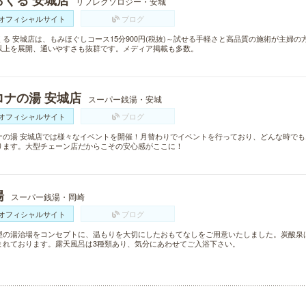
らくる 安城店
リフレクソロジー・安城
オフィシャルサイト
ブログ
くる 安城店は、もみほぐしコース15分900円(税抜)～試せる手軽さと高品質の施術が主婦の
以上を展開、通いやすさも抜群です。メディア掲載も多数。
ロナの湯 安城店
スーパー銭湯・安城
オフィシャルサイト
ブログ
ナの湯 安城店では様々なイベントを開催！月替わりでイベントを行っており、どんな時で
ります。大型チェーン店だからこその安心感がここに！
湯
スーパー銭湯・岡崎
オフィシャルサイト
ブログ
型の湯治場をコンセプトに、温もりを大切にしたおもてなしをご用意いたしました。炭酸泉
まれております。露天風呂は3種類あり、気分にあわせてご入浴下さい。