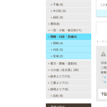
千種 (4)
こだ
中川区 (5)
緑区 (3)
豊田(8)
一宮・小牧・春日井(11)
岡崎・刈谷・安城(9)
｜
←前の
岡崎 (4)
刈谷 (3)
安城 (2)
日頃
豊川・豊橋・蒲郡(6)
ご指
その他［名古屋］(36)
検索
岐阜エリア(13)
「
エ
「
エ
三重エリア(1)
静岡エリア(6)
下
浜松 (6)
業種で探す