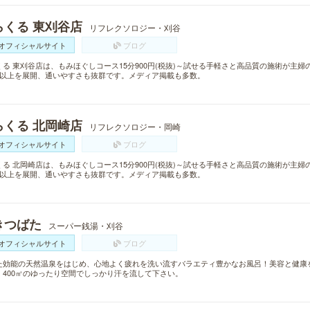
らくる 東刈谷店
リフレクソロジー・刈谷
オフィシャルサイト
ブログ
くる 東刈谷店は、もみほぐしコース15分900円(税抜)～試せる手軽さと高品質の施術が主
舗以上を展開、通いやすさも抜群です。メディア掲載も多数。
らくる 北岡崎店
リフレクソロジー・岡崎
オフィシャルサイト
ブログ
くる 北岡崎店は、もみほぐしコース15分900円(税抜)～試せる手軽さと高品質の施術が主
舗以上を展開、通いやすさも抜群です。メディア掲載も多数。
きつばた
スーパー銭湯・刈谷
オフィシャルサイト
ブログ
た効能の天然温泉をはじめ、心地よく疲れを洗い流すバラエティ豊かなお風呂！美容と健康
」400㎡のゆったり空間でしっかり汗を流して下さい。