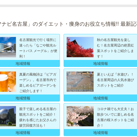
フナビ名古屋」のダイエット・痩身のお役立ち情報!! 最新記
名古屋観光で行く場所に
秋の名古屋観光を楽し
迷ったら「なごや観光ル
む！名古屋周辺の絶景紅
ートバス メーグル」が便
葉スポットをご紹介しま
利！
す！
地域情報
地域情報
真夏の風物詩は『ビアガ
夏といえば『水遊び』！
ーデン』。名古屋市内で
名古屋周辺の人気水遊び
楽しめるビアガーデンを
スポットをご紹介
ご紹介します！
地域情報
地域情報
親子で楽しめる名古屋の
コロナ禍でも大丈夫！お
観光スポットをご紹介！
散歩ついでに楽しめる名
疲れを感じたお父さんの
古屋の桜スポットをご紹
疲労回復方法も！
介！
地域情報
地域情報