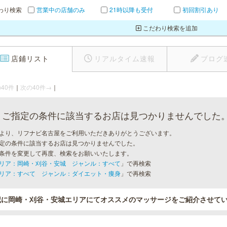
わり検索
営業中の店舗のみ
21時以降も受付
初回割引あり
こだわり検索を追加
店鋪リスト
リアルタイム速報
ブログ
40件
｜
次の40件→
｜
ご指定の条件に該当するお店は見つかりませんでした
より、リフナビ名古屋をご利用いただきありがとうございます。
定の条件に該当するお店は見つかりませんでした。
条件を変更して再度、検索をお願いいたします。
リア：岡崎・刈谷・安城 ジャンル：すべて
」で再検索
リア：すべて ジャンル：ダイエット・痩身
」で再検索
記に岡崎・刈谷・安城エリアにてオススメのマッサージをご紹介させて