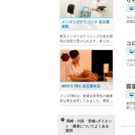
り
りら
店舗
メンズリゼクリニック 名古屋
栄院
東京メンズリゼクリニックの永久脱
毛が全国で受けられます。多くの男
コ
性患者様にご支持頂き、新宿1院か
ら始まったメンズリゼクリニック
が、現在では提携院含め全国10院を
コロ
展開するクリニックになりました。
てお
葵
MEN’S TBC 名古屋本店
メンズTBCは、創業以来男性の健康
的な美を追究してきました。豊富な
都市
脱毛メニューを始め、フェイシャル
親し
ケア、下腹引き締め等、各種お得な
体験コースを取り揃えています。選
べる種類の多さで初めての方も安心
岡崎・刈谷・安城×ダイエッ
です。
ト・痩身についてよくある
質問