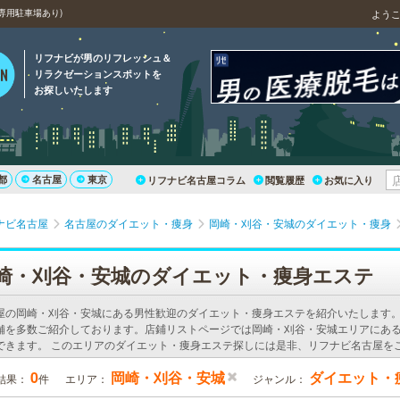
専用駐車場あり)
よう
リフナビが男のリフレッシュ＆
リラクゼーションスポットを
お探しいたします
都
名古屋
東京
リフナビ名古屋コラム
閲覧履歴
お気に入り
ナビ名古屋
名古屋のダイエット・痩身
岡崎・刈谷・安城のダイエット・痩身
崎・刈谷・安城のダイエット・痩身エステ
屋の岡崎・刈谷・安城にある男性歓迎のダイエット・痩身エステを紹介いたします
舗を多数ご紹介しております。店鋪リストページでは岡崎・刈谷・安城エリアにあ
できます。 このエリアのダイエット・痩身エステ探しには是非、リフナビ名古屋を
0
岡崎・刈谷・安城
ダイエット・
結果：
件
エリア：
ジャンル：