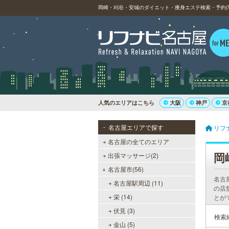
岡崎・刈谷・安城のダイエット・痩身エステ検索・予約(
人気のエリアはこちら
大阪
神戸
京
名古屋エリアで探す
リフ
名古屋の全てのエリア
岡
出張マッサージ(2)
名古屋市(56)
名古
名古屋駅周辺 (11)
の店
栄 (14)
とが
伏見 (3)
検索
金山 (5)