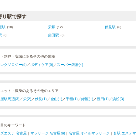
寄り駅で探す
屋駅
栄駅
伏見駅
(10)
(12)
(6)
駅
柴田駅
(0)
(0)
崎・刈谷・安城にあるその他の業種
レクソロジー(5)
／
ボディケア(5)
／
スーパー銭湯(4)
イエット・痩身のあるその他のエリア
屋駅周辺(3)
／
栄(2)
／
伏見(1)
／
金山(1)
／
千種(1)
／
緑区(1)
／
豊田(1)
／
浜松(3)
注目のキーワード
ズエステ 名古屋
｜
マッサージ 名古屋 栄
｜
名古屋 オイルマッサージ
｜
名駅 エステ