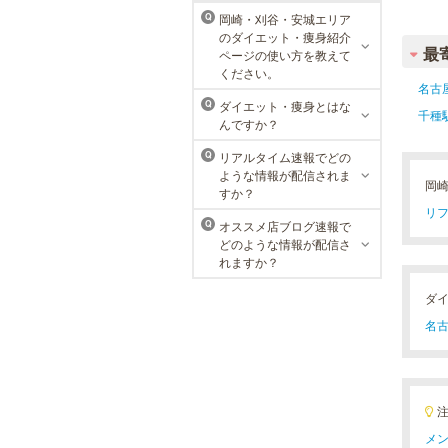
岡崎・刈谷・安城エリア
Q
ラ・パルレ 名古屋本店
のダイエット・痩身紹介
最
ページの使い方を教えて
ラ・パルレでは、内側からも外側か
ください。
らも健康的に美しく男性をサポー
名古
ト。脱メタボリックやダイエット、
ダイエット・痩身とはな
Q
マッチョコースやにきび内外コー
千種
んですか？
ス、アロマトリートメント等多彩な
メニューをご用意。お得な体験コー
リアルタイム速報でどの
Q
スも多数！
ような情報が配信されま
岡
すか？
リフ
オススメ店ブログ速報で
Q
どのような情報が配信さ
れますか？
ダ
名古
メン