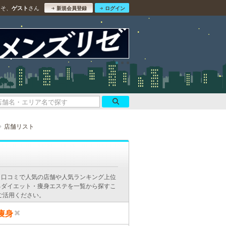
こそ、
さん
ゲスト
新規会員登録
ログイン
店舗リスト
。口コミで人気の店舗や人気ランキング上位
るダイエット・痩身エステを一覧から探すこ
ご活用ください。
痩身