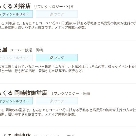
らくる 刈谷店
リフレクソロジー・刈谷
オフィシャルサイト
ブログ
くる 刈谷店は、もみほぐしコース15分900円(税抜)～試せる手軽さと高品質の施術が主婦の
以上を展開、通いやすさも抜群です。メディア掲載も多数。
ろ屋
スーパー銭湯・岡崎
オフィシャルサイト
ブログ
の方に親しまれているスーパー銭湯「ふろ屋」。お風呂はもちろんの事、様々なイベントを
様と一緒に行うECO活動、昔懐かしの駄菓子の販売など。
らくる 岡崎牧御堂店
リフレクソロジー・岡崎
オフィシャルサイト
ブログ
くる 岡崎牧御堂店は、もみほぐしコース15分～試せる手軽さと高品質の施術が主婦の方や社
展開、通いやすさも抜群です。メディア掲載も多数。