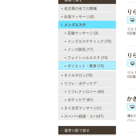
名古屋の全ての業種
り
出張マッサージ(2)
メンズエステ
りら
店舗マッサージ (3)
0店
メンズエステティック (15)
メンズ脱毛 (17)
り
フェイシャルエステ (13)
ダイエット・痩身 (13)
りら
ネイルサロン(15)
0店
リフレ・ボディケア
リフレクソロジー (63)
か
ボディケア (61)
タイ古式マッサージ(1)
優れ
スーパー銭湯・スパ(47)
バン
最寄り駅で探す