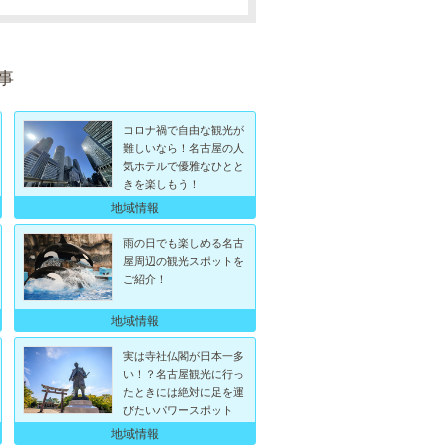
事
コロナ禍で自由な観光が
難しいなら！名古屋の人
気ホテルで優雅なひとと
きを楽しもう！
地域情報
雨の日でも楽しめる名古
屋周辺の観光スポットを
ご紹介！
地域情報
実は寺社仏閣が日本一多
い！？名古屋観光に行っ
たときには絶対に足を運
びたいパワースポット
地域情報