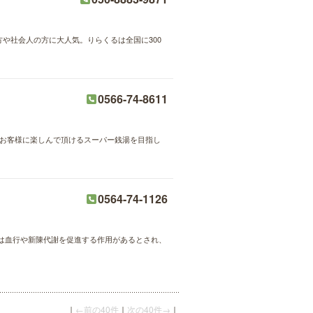
方や社会人の方に大人気。りらくるは全国に300
0566-74-8611
もお客様に楽しんで頂けるスーパー銭湯を目指し
0564-74-1126
は血行や新陳代謝を促進する作用があるとされ、
｜
←前の40件
｜
次の40件→
｜