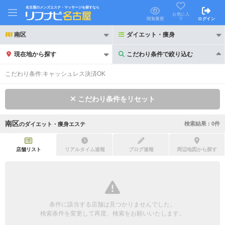
名古屋のメンズエステ・マッサージを探すなら
お気に入
り
閲覧履歴
ログイン
南区
ダイエット・痩身
現在地から探す
こだわり条件で絞り込む
こだわり条件で絞り込む
こだわり条件:
キャッシュレス決済OK
こだわり条件をリセット
南区
検索結果 :
0
件
の
ダイエット・痩身エステ
21時以降も受付
24時以降も受付
初回割引あり
リピーター割引あり
店舗リスト
リアルタイム速報
ブログ速報
周辺地図から探す
団体割引
ポイントカード有
キャッシュレス決済OK
領収証発行可
条件に該当する店舗は見つかりませんでした。
2名様歓迎
団体様歓迎
検索条件を変更して再度、検索をお願いいたします。