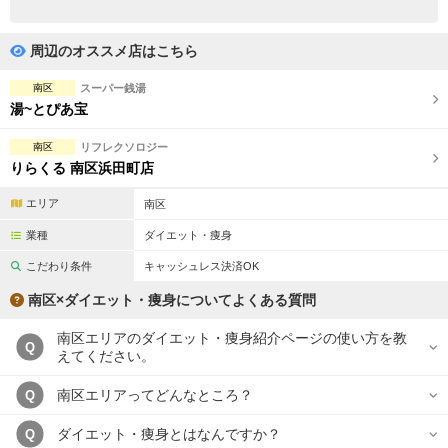
完全個室
半個室あり
ペアルームあり
シャワー室完備
周辺のオススメ店はこちら
フットバスあり
岩盤浴あり
南区
スーパー銭湯
湯~とぴあ宝
専用駐車場あり
有資格者在籍
南区
リフレクソロジー
日本人スタッフのみ
女性スタッフのみ
りらくる 南区浜田町店
スタッフ指名可
Ｗセラピスト
エリア
南区
業種
ダイエット・痩身
駅から徒歩5分以内
こだわり条件
キャッシュレス決済OK
こだわり条件を変更
南区×ダイエット・痩身についてよくある質問
南区エリアのダイエット・痩身紹介ページの使い方を教
閉じる
Q
えてください。
南区エリアってどんなところ？
Q
ダイエット・痩身とはなんですか？
Q