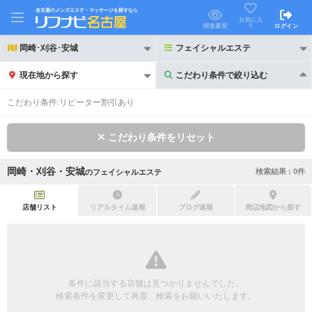
名古屋のメンズエステ・マッサージを探すなら
お気に入
り
閲覧履歴
ログイン
岡崎･刈谷･安城
フェイシャルエステ
現在地から探す
こだわり条件で絞り込む
こだわり条件で絞り込む
こだわり条件:
リピーター割引あり
こだわり条件をリセット
岡崎・刈谷・安城
検索結果 :
0
件
の
フェイシャルエステ
21時以降も受付
24時以降も受付
初回割引あり
リピーター割引あり
店舗リスト
リアルタイム速報
ブログ速報
周辺地図から探す
団体割引
ポイントカード有
キャッシュレス決済OK
領収証発行可
条件に該当する店舗は見つかりませんでした。
2名様歓迎
団体様歓迎
検索条件を変更して再度、検索をお願いいたします。