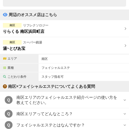
完全個室
半個室あり
ペアルームあり
シャワー室完備
周辺のオススメ店はこちら
フットバスあり
岩盤浴あり
南区
リフレクソロジー
りらくる 南区浜田町店
専用駐車場あり
有資格者在籍
南区
スーパー銭湯
日本人スタッフのみ
女性スタッフのみ
湯~とぴあ宝
スタッフ指名可
Ｗセラピスト
エリア
南区
業種
フェイシャルエステ
駅から徒歩5分以内
こだわり条件
スタッフ指名可
こだわり条件を変更
南区×フェイシャルエステについてよくある質問
南区エリアのフェイシャルエステ紹介ページの使い方を
閉じる
Q
教えてください。
南区エリアってどんなところ？
Q
フェイシャルエステとはなんですか？
Q