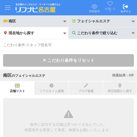
名古屋のメンズエステ・マッサージを探すなら
お気に入
り
閲覧履歴
ログイン
南区
フェイシャルエステ
現在地から探す
こだわり条件で絞り込む
こだわり条件で絞り込む
こだわり条件:
スタッフ指名可
こだわり条件をリセット
南区
検索結果 :
0
件
の
フェイシャルエステ
21時以降も受付
24時以降も受付
初回割引あり
リピーター割引あり
店舗リスト
リアルタイム速報
ブログ速報
周辺地図から探す
団体割引
ポイントカード有
キャッシュレス決済OK
領収証発行可
条件に該当する店舗は見つかりませんでした。
2名様歓迎
団体様歓迎
検索条件を変更して再度、検索をお願いいたします。