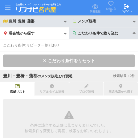
名古屋のメンズエステ・マッサージを探すなら
お気に入
り
閲覧履歴
ログイン
豊川･豊橋･蒲郡
メンズ脱毛
現在地から探す
こだわり条件で絞り込む
こだわり条件で絞り込む
こだわり条件:
リピーター割引あり
こだわり条件をリセット
豊川・豊橋・蒲郡
検索結果 :
0
件
の
メンズ脱毛,ひげ脱毛
21時以降も受付
24時以降も受付
初回割引あり
リピーター割引あり
店舗リスト
リアルタイム速報
ブログ速報
周辺地図から探す
団体割引
ポイントカード有
キャッシュレス決済OK
領収証発行可
条件に該当する店舗は見つかりませんでした。
2名様歓迎
団体様歓迎
検索条件を変更して再度、検索をお願いいたします。