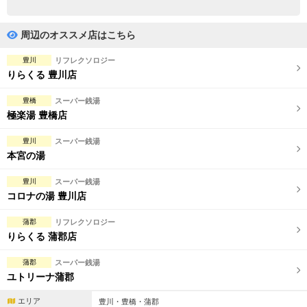
完全個室
半個室あり
ペアルームあり
シャワー室完備
周辺のオススメ店はこちら
フットバスあり
岩盤浴あり
豊川
リフレクソロジー
りらくる 豊川店
専用駐車場あり
有資格者在籍
豊橋
スーパー銭湯
日本人スタッフのみ
女性スタッフのみ
極楽湯 豊橋店
スタッフ指名可
Ｗセラピスト
豊川
スーパー銭湯
本宮の湯
駅から徒歩5分以内
豊川
スーパー銭湯
コロナの湯 豊川店
こだわり条件を変更
蒲郡
リフレクソロジー
閉じる
りらくる 蒲郡店
蒲郡
スーパー銭湯
ユトリーナ蒲郡
エリア
豊川・豊橋・蒲郡