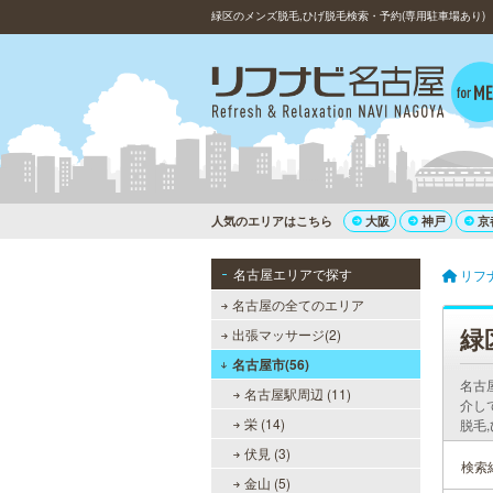
緑区のメンズ脱毛,ひげ脱毛検索・予約(専用駐車場あり)
人気のエリアはこちら
大阪
神戸
京
名古屋エリアで探す
リフ
名古屋の全てのエリア
緑
出張マッサージ(2)
名古屋市(56)
名古
名古屋駅周辺 (11)
介し
栄 (14)
脱毛
伏見 (3)
検索
金山 (5)