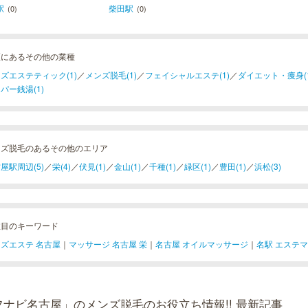
駅
柴田駅
(0)
(0)
区にあるその他の業種
ズエステティック(1)
／
メンズ脱毛(1)
／
フェイシャルエステ(1)
／
ダイエット・痩身(1
パー銭湯(1)
ンズ脱毛のあるその他のエリア
屋駅周辺(5)
／
栄(4)
／
伏見(1)
／
金山(1)
／
千種(1)
／
緑区(1)
／
豊田(1)
／
浜松(3)
注目のキーワード
ズエステ 名古屋
｜
マッサージ 名古屋 栄
｜
名古屋 オイルマッサージ
｜
名駅 エステ
フナビ名古屋」のメンズ脱毛のお役立ち情報!! 最新記事