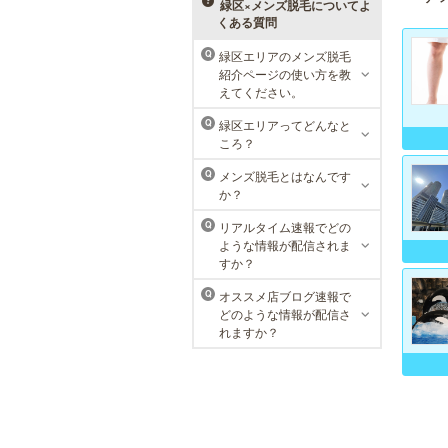
メニューをご用意。お得な体験コー
緑区×メンズ脱毛についてよ
スも多数！
くある質問
緑区エリアのメンズ脱毛
Q
紹介ページの使い方を教
MEN’S TBC 名古屋本店
えてください。
メンズTBCは、創業以来男性の健康
緑区エリアってどんなと
Q
的な美を追究してきました。豊富な
ころ？
脱毛メニューを始め、フェイシャル
ケア、下腹引き締め等、各種お得な
メンズ脱毛とはなんです
Q
体験コースを取り揃えています。選
か？
べる種類の多さで初めての方も安心
です。
リアルタイム速報でどの
Q
ような情報が配信されま
すか？
オススメ店ブログ速報で
Q
どのような情報が配信さ
れますか？