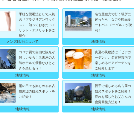
手軽な脱毛法として人気
名古屋観光で行く場所に
の『ブラジリアンワック
迷ったら「なごや観光ル
ス』。知っておきたいメ
ートバス メーグル」が便
リット・デメリットをご
利！
紹介！
メンズ脱毛について
地域情報
コロナ禍で自由な観光が
真夏の風物詩は『ビアガ
難しいなら！名古屋の人
ーデン』。名古屋市内で
気ホテルで優雅なひとと
楽しめるビアガーデンを
きを楽しもう！
ご紹介します！
地域情報
地域情報
雨の日でも楽しめる名古
親子で楽しめる名古屋の
屋周辺の観光スポットを
観光スポットをご紹介！
ご紹介！
疲れを感じたお父さんの
疲労回復方法も！
地域情報
地域情報