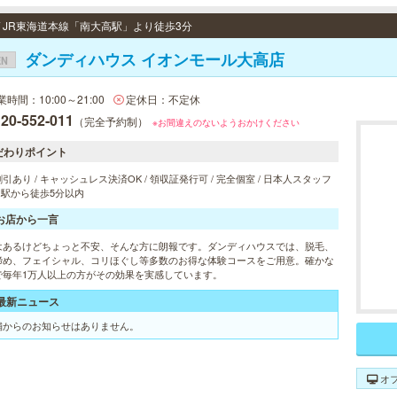
 / JR東海道本線「南大高駅」より徒歩3分
ダンディハウス イオンモール大高店
EN
業時間：10:00～21:00
定休日：不定休
20-552-011
（完全予約制）
※お間違えのないようおかけください
だわりポイント
引あり / キャッシュレス決済OK / 領収証発行可 / 完全個室 / 日本人スタッフ
/ 駅から徒歩5分以内
お店から一言
はあるけどちょっと不安、そんな方に朗報です。ダンディハウスでは、脱毛、
締め、フェイシャル、コリほぐし等多数のお得な体験コースをご用意。確かな
で毎年1万人以上の方がその効果を実感しています。
最新ニュース
舗からのお知らせはありません。
オ