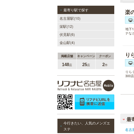
最寄り駅で探す
楽
名古屋駅(10)
栄駅(12)
地下
ナな
伏見駅(6)
金山駅(4)
り
掲載店舗
キャンペーン
クーポン
148
25
2
店
店
件
りら
30
最
今行きたい、人気のメンズエ
ステ
名古