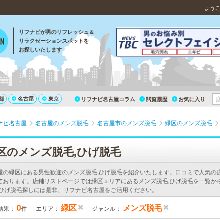
よう
リフナビが男のリフレッシュ＆
リラクゼーションスポットを
お探しいたします
都
名古屋
東京
リフナビ名古屋コラム
閲覧履歴
お気に入り
ナビ名古屋
名古屋のメンズ脱毛
名古屋市のメンズ脱毛
緑区のメンズ脱毛
区のメンズ脱毛,ひげ脱毛
屋の緑区にある男性歓迎のメンズ脱毛,ひげ脱毛を紹介いたします。口コミで人気の
ております。店鋪リストページでは緑区エリアにあるメンズ脱毛,ひげ脱毛を一覧か
,ひげ脱毛探しには是非、リフナビ名古屋をご活用ください。
0
緑区
メンズ脱毛
結果：
件
エリア：
ジャンル：