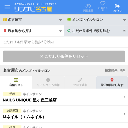
名古屋のメンズエステ・マッサージを探すなら
お気に入
り
閲覧履歴
ログイン
名古屋市
メンズネイルサロン
現在地から探す
こだわり条件で絞り込む
こだわり条件で絞り込む
こだわり条件:
駅から徒歩5分以内
こだわり条件をリセット
名古屋市
検索結果 :
8
件
の
メンズネイルサロン
21時以降も受付
24時以降も受付
初回割引あり
リピーター割引あり
店舗リスト
リアルタイム速報
ブログ速報
周辺地図から探す
千種
ネイルサロン
団体割引
ポイントカード有
NAILS UNIQUE 星ヶ丘三越店
キャッシュレス決済OK
領収証発行可
名駅周辺
ネイルサロン
Mネイル（エムネイル）
2名様歓迎
団体様歓迎
伏見
ネイルサロン