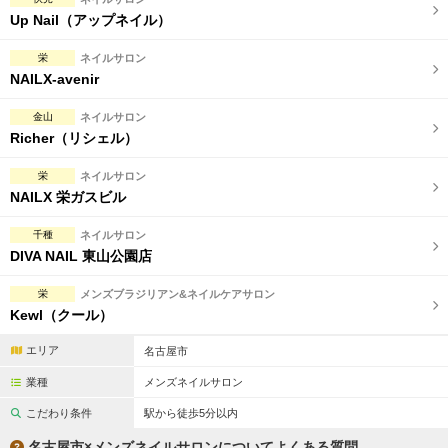
完全個室
半個室あり
Up Nail（アップネイル）
ペアルームあり
シャワー室完備
栄
ネイルサロン
NAILX-avenir
フットバスあり
岩盤浴あり
金山
ネイルサロン
専用駐車場あり
有資格者在籍
Richer（リシェル）
日本人スタッフのみ
女性スタッフのみ
栄
ネイルサロン
NAILX 栄ガスビル
スタッフ指名可
Ｗセラピスト
千種
ネイルサロン
駅から徒歩5分以内
DIVA NAIL 東山公園店
こだわり条件を変更
栄
メンズブラジリアン&ネイルケアサロン
Kewl（クール）
閉じる
エリア
名古屋市
業種
メンズネイルサロン
こだわり条件
駅から徒歩5分以内
名古屋市×メンズネイルサロンについてよくある質問