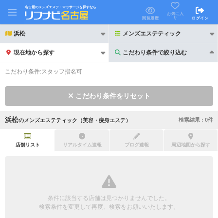
名古屋のメンズエステ・マッサージを探すなら
お気に入
り
閲覧履歴
ログイン
浜松
メンズエステティック
現在地から探す
こだわり条件で絞り込む
こだわり条件で絞り込む
こだわり条件:
スタッフ指名可
こだわり条件をリセット
浜松
検索結果 :
0
件
の
メンズエステティック（美容・痩身エステ）
21時以降も受付
24時以降も受付
初回割引あり
リピーター割引あり
店舗リスト
リアルタイム速報
ブログ速報
周辺地図から探す
団体割引
ポイントカード有
キャッシュレス決済OK
領収証発行可
条件に該当する店舗は見つかりませんでした。
2名様歓迎
団体様歓迎
検索条件を変更して再度、検索をお願いいたします。