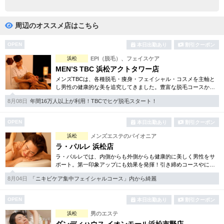
完全個室
半個室あり
ペアルームあり
シャワー室完備
周辺のオススメ店はこちら
フットバスあり
岩盤浴あり
OPEN
本日出勤あり
割引クーポン
浜松
EPI（脱毛）、フェイスケア
専用駐車場あり
有資格者在籍
MEN’S TBC 浜松アクトタワー店
メンズTBCは、各種脱毛・痩身・フェイシャル・コスメを主軸と
日本人スタッフのみ
女性スタッフのみ
し男性の健康的な美を追究してきました。豊富な脱毛コースから
フェイシャル、ダイエット等幅広いメニューを取り揃えていま
スタッフ指名可
Ｗセラピスト
8月08日
年間16万人以上が利用！TBCでヒゲ脱毛スタート！
す。初回割引コースも多彩。
駅から徒歩5分以内
OPEN
本日出勤あり
割引クーポン
浜松
メンズエステのパイオニア
こだわり条件を変更
ラ・パルレ 浜松店
ラ・パルレでは、内側からも外側からも健康的に美しく男性をサ
ポート。第一印象アップにも効果を発揮！引き締めコースやにき
閉じる
び内外コース、アロマトリートメント等多彩なメニューをご用
8月04日
「ニキビケア集中フェイシャルコース」内から綺麗
意。まずは体験から是非。
OPEN
本日出勤あり
割引クーポン
浜松
男のエステ