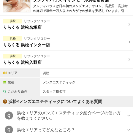
ダンディハウス イオンモール浜松市野店
ダンディハウスは日本初のメンズエステサロン。高品質・高技術
の施術で毎年一万人以上の方がその効果を実感しています。引き
締め・脱毛・フェイシャル・ブライダルエステ等初回割引も豊富
に取り揃えています。
浜松
リフレクソロジー
りらくる 浜松名塚店
浜松
リフレクソロジー
りらくる 浜松インター店
浜松
リフレクソロジー
りらくる 浜松入野店
エリア
浜松
業種
メンズエステティック
こだわり条件
スタッフ指名可
浜松×メンズエステティックについてよくある質問
浜松エリアのメンズエステティック紹介ページの使い方
Q
を教えてください。
浜松エリアってどんなところ？
Q