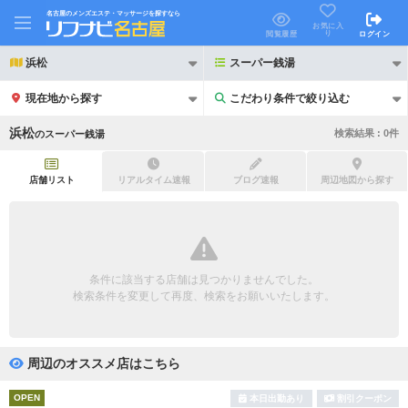
名古屋のメンズエステ・マッサージを探すなら
お気に入
り
閲覧履歴
ログイン
浜松
スーパー銭湯
現在地から探す
こだわり条件で絞り込む
こだわり条件で絞り込む
浜松
検索結果 :
0
件
の
スーパー銭湯
店舗リスト
リアルタイム速報
ブログ速報
周辺地図から探す
21時以降も受付
24時以降も受付
初回割引あり
リピーター割引あり
条件に該当する店舗は見つかりませんでした。
検索条件を変更して再度、検索をお願いいたします。
団体割引
ポイントカード有
キャッシュレス決済OK
領収証発行可
周辺のオススメ店はこちら
2名様歓迎
団体様歓迎
OPEN
本日出勤あり
割引クーポン