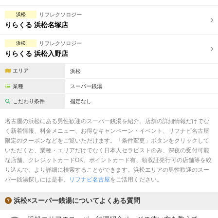
浜松
リフレクソロジー
りらくる 浜松名塚店
浜松
リフレクソロジー
りらくる 浜松入野店
エリア
浜松
業種
スーパー銭湯
こだわり条件
指定なし
名古屋の浜松にある男性歓迎のスーパー銭湯を紹介。店舗の詳細情報だけでな
く新着情報、料金メニュー、お得なキャンペーン・イベント、リフナビ名古屋
限定のクーポンなどをご覧いただけます。「条件変更」ボタンをクリックして
いただくと、業種・エリアだけでなく日本人セラピストのみ、深夜の受付可能
な店舗、クレジットカードOK、ポイントカード有、領収証発行可の店舗等を絞
り込んで、より詳細に検索することができます。浜松エリアの男性歓迎のスー
パー銭湯探しには是非、
リフナビ名古屋
をご活用ください。
浜松×スーパー銭湯についてよくある質問