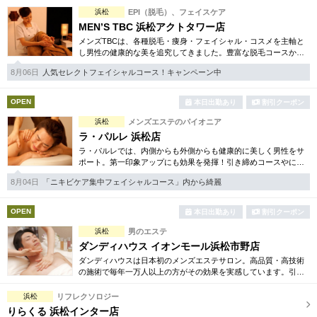
完全個室
半個室あり
浜松
EPI（脱毛）、フェイスケア
MEN’S TBC 浜松アクトタワー店
ペアルームあり
シャワー室完備
メンズTBCは、各種脱毛・痩身・フェイシャル・コスメを主軸と
し男性の健康的な美を追究してきました。豊富な脱毛コースから
フットバスあり
岩盤浴あり
フェイシャル、ダイエット等幅広いメニューを取り揃えていま
8月06日
人気セレクトフェイシャルコース！キャンペーン中
す。初回割引コースも多彩。
専用駐車場あり
有資格者在籍
OPEN
本日出勤あり
割引クーポン
日本人スタッフのみ
女性スタッフのみ
浜松
メンズエステのパイオニア
ラ・パルレ 浜松店
スタッフ指名可
Ｗセラピスト
ラ・パルレでは、内側からも外側からも健康的に美しく男性をサ
ポート。第一印象アップにも効果を発揮！引き締めコースやにき
駅から徒歩5分以内
び内外コース、アロマトリートメント等多彩なメニューをご用
8月04日
「ニキビケア集中フェイシャルコース」内から綺麗
意。まずは体験から是非。
こだわり条件を変更
OPEN
本日出勤あり
割引クーポン
浜松
男のエステ
閉じる
ダンディハウス イオンモール浜松市野店
ダンディハウスは日本初のメンズエステサロン。高品質・高技術
の施術で毎年一万人以上の方がその効果を実感しています。引き
締め・脱毛・フェイシャル・ブライダルエステ等初回割引も豊富
に取り揃えています。
浜松
リフレクソロジー
りらくる 浜松インター店