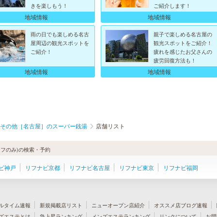
きを楽しもう！
ご紹介します！
地域情報
地域情報
雨の日でも楽しめる名古
親子で楽しめる名古屋の
屋周辺の観光スポットを
観光スポットをご紹介！
ご紹介！
疲れを感じたお父さんの
疲労回復方法も！
地域情報
地域情報
その他［名古屋］のスーパー銭湯
店舗リスト
フのみ)の検索・予約
ビ神戸
リフナビ京都
リフナビ名古屋
リフナビ東京
リフナビ福岡
ルタイム速報
新規掲載店リスト
ニューオープン店紹介
オススメ店ブログ速報
ズエステとは
急上昇ランキング
メンズエステランキング
リンクについて
お問