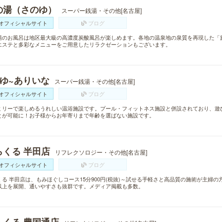
の湯（さのゆ）
スーパー銭湯・その他[名古屋]
オフィシャルサイト
ブログ
湯のお風呂は地区最大級の高濃度炭酸風呂が楽しめます。各地の温泉地の泉質を再現した「
エステと多彩なメニューをご用意したリラクゼーションもございます。
~ゆ~ありいな
スーパー銭湯・その他[名古屋]
オフィシャルサイト
ブログ
ミリーで楽しめるうれしい温浴施設です。プール・フィットネス施設と併設されており、遊
とが可能に！お子様からお年寄りまで年齢を選ばない施設です。
らくる 半田店
リフレクソロジー・その他[名古屋]
オフィシャルサイト
ブログ
くる 半田店は、もみほぐしコース15分900円(税抜)～試せる手軽さと高品質の施術が主婦の
以上を展開、通いやすさも抜群です。メディア掲載も多数。