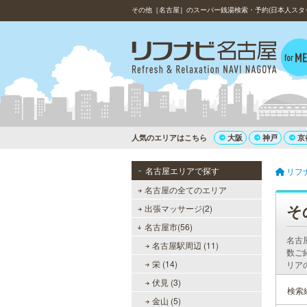
その他［名古屋］のスーパー銭湯検索・予約(日本人スタ
人気のエリアはこちら
大阪
神戸
京
名古屋エリアで探す
リフ
名古屋の全てのエリア
そ
出張マッサージ(2)
名古屋市(56)
名古
名古屋駅周辺 (11)
数ご
栄 (14)
リア
伏見 (3)
検索
金山 (5)