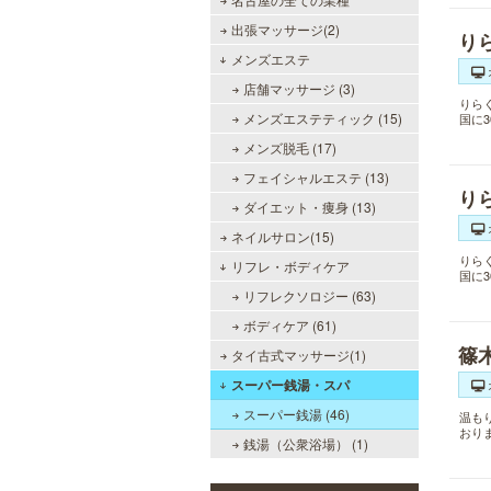
出張マッサージ(2)
り
メンズエステ
店舗マッサージ (3)
りら
メンズエステティック (15)
国に
メンズ脱毛 (17)
フェイシャルエステ (13)
り
ダイエット・痩身 (13)
ネイルサロン(15)
りら
リフレ・ボディケア
国に
リフレクソロジー (63)
ボディケア (61)
篠
タイ古式マッサージ(1)
スーパー銭湯・スパ
スーパー銭湯 (46)
温も
おり
銭湯（公衆浴場） (1)