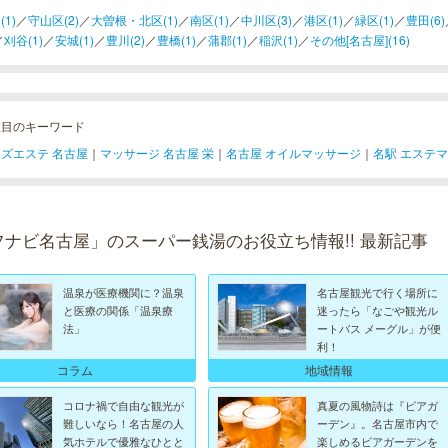
(1)
／
守山区(2)
／
大曽根・北区(1)
／
南区(1)
／
中川区(3)
／
港区(1)
／
緑区(1)
／
豊田(6)
／
刈谷(1)
／
安城(1)
／
豊川(2)
／
豊橋(1)
／
蒲郡(1)
／
稲沢(1)
／
その他[名古屋](16)
注目のキーワード
ズエステ 名古屋
｜
マッサージ 名古屋 栄
｜
名古屋 オイルマッサージ
｜
名駅 エステ
フナビ名古屋」のスーパー銭湯のお役立ち情報!! 最新記事
温泉が医療機関に？温泉
名古屋観光で行く場所に
と医療の関係「温泉療
迷ったら「なごや観光ル
法」
ートバス メーグル」が便
利！
コラム
地域情報
コロナ禍で自由な観光が
真夏の風物詩は『ビアガ
難しいなら！名古屋の人
ーデン』。名古屋市内で
気ホテルで優雅なひとと
楽しめるビアガーデンを