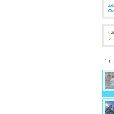
金山
(2)
メン
「リ