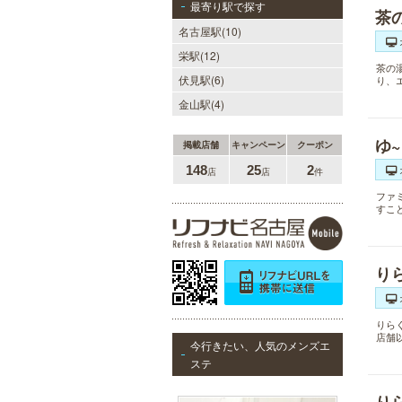
最寄り駅で探す
茶
名古屋駅(10)
栄駅(12)
茶の
伏見駅(6)
り、
金山駅(4)
ゆ
掲載店舗
キャンペーン
クーポン
148
25
2
店
店
件
ファ
すこ
り
りら
店舗
今行きたい、人気のメンズエ
ステ