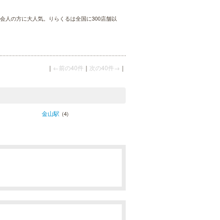
会人の方に大人気。りらくるは全国に300店舗以
｜
←前の40件
｜
次の40件→
｜
金山駅
(4)