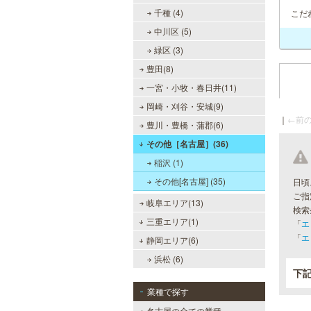
千種 (4)
こだ
中川区 (5)
緑区 (3)
豊田(8)
一宮・小牧・春日井(11)
岡崎・刈谷・安城(9)
｜
←前の
豊川・豊橋・蒲郡(6)
その他［名古屋］(36)
稲沢 (1)
その他[名古屋] (35)
日頃
ご指
岐阜エリア(13)
検索
三重エリア(1)
「
エ
「
エ
静岡エリア(6)
浜松 (6)
下
業種で探す
名古屋の全ての業種