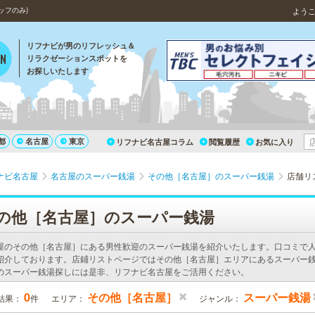
ッフのみ)
よう
リフナビが男のリフレッシュ＆
リラクゼーションスポットを
お探しいたします
都
名古屋
東京
リフナビ名古屋コラム
閲覧履歴
お気に入り
ナビ名古屋
名古屋のスーパー銭湯
その他［名古屋］のスーパー銭湯
店舗リ
の他［名古屋］のスーパー銭湯
屋のその他［名古屋］にある男性歓迎のスーパー銭湯を紹介いたします。口コミで
紹介しております。店鋪リストページではその他［名古屋］エリアにあるスーパー銭
のスーパー銭湯探しには是非、リフナビ名古屋をご活用ください。
0
その他［名古屋］
スーパー銭湯
結果：
件
エリア：
ジャンル：