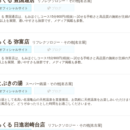
らくる 豊国通店
リフレクソロジー・その他[名古屋]
オフィシャルサイト
ブログ
くる 豊国通店は、もみほぐしコース15分900円(税抜)～試せる手軽さと高品質の施術が主
舗以上を展開、通いやすさも抜群です。メディア掲載も多数。
らくる 弥富店
リフレクソロジー・その他[名古屋]
オフィシャルサイト
ブログ
くる 弥富店は、もみほぐしコース15分900円(税抜)～試せる手軽さと高品質の施術が主婦の
以上を展開、通いやすさも抜群です。メディア掲載も多数。
とぶきの湯
スーパー銭湯・その他[名古屋]
オフィシャルサイト
ブログ
の湯として名高い名湯亀山の天然温泉を直接搬送。お気軽に天然温泉をお楽しみいただけま
天風呂など。どうぞゆったりとした時間をお過ごしくださいませ。
らくる 日進岩崎台店
リフレクソロジー・その他[名古屋]