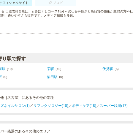
オフィシャルサイト
ブログ
くる 日進岩崎台店は、もみほぐしコース15分～試せる手軽さと高品質の施術が主婦の方や社
展開、通いやすさも抜群です。メディア掲載も多数。
寄り駅で探す
屋駅
栄駅
伏見駅
(10)
(12)
(6)
駅
柴田駅
(0)
(0)
の他［名古屋］にあるその他の業種
ズネイルサロン(1)
／
リフレクソロジー(18)
／
ボディケア(18)
／
スーパー銭湯(17)
ーパー銭湯のあるその他のエリア