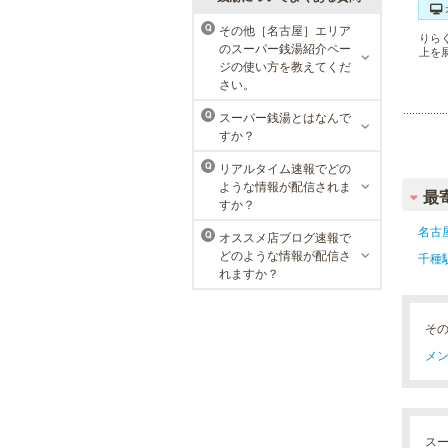
その他［名古屋］エリア
Q
りら
のスーパー銭湯紹介ペー
上を
MEN’S TBC 名古屋本店
ジの使い方を教えてくだ
さい。
メンズTBCは、創業以来男性の健康
的な美を追究してきました。豊富な
スーパー銭湯とはなんで
Q
脱毛メニューを始め、フェイシャル
すか？
ケア、下腹引き締め等、各種お得な
体験コースを取り揃えています。選
リアルタイム速報でどの
Q
べる種類の多さで初めての方も安心
ような情報が配信されま
です。
最
すか？
名古
オススメ店ブログ速報で
Q
どのような情報が配信さ
千種
れますか？
そ
メン
ス