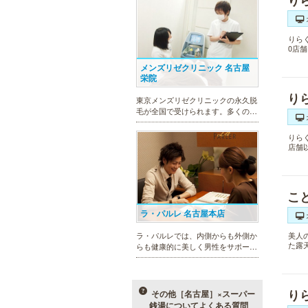
り
りら
0店
メンズリゼクリニック 名古屋
栄院
り
東京メンズリゼクリニックの永久脱
毛が全国で受けられます。多くの男
性患者様にご支持頂き、新宿1院か
ら始まったメンズリゼクリニック
りら
が、現在では提携院含め全国10院を
店舗
展開するクリニックになりました。
こ
ラ・パルレ 名古屋本店
美人
ラ・パルレでは、内側からも外側か
た露
らも健康的に美しく男性をサポー
ト。脱メタボリックやダイエット、
マッチョコースやにきび内外コー
ス、アロマトリートメント等多彩な
メニューをご用意。お得な体験コー
り
その他［名古屋］×スーパー
スも多数！
銭湯についてよくある質問