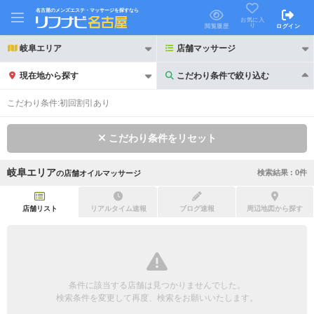
名古屋のメンズエステ・マッサージを探すなら
お気に入
り
閲覧履歴
ログイン
岐阜エリア
店舗マッサージ
現在地から探す
こだわり条件で絞り込む
こだわり条件で絞り込む
こだわり条件:
初回割引あり
こだわり条件をリセット
岐阜エリア
検索結果 :
0
件
の
店舗オイルマッサージ
21時以降も受付
24時以降も受付
初回割引あり
リピーター割引あり
店舗リスト
リアルタイム速報
ブログ速報
周辺地図から探す
団体割引
ポイントカード有
キャッシュレス決済OK
領収証発行可
条件に該当する店舗は見つかりませんでした。
2名様歓迎
団体様歓迎
検索条件を変更して再度、検索をお願いいたします。