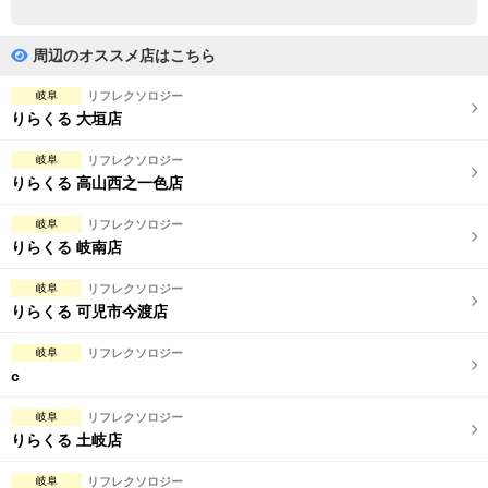
完全個室
半個室あり
ペアルームあり
シャワー室完備
周辺のオススメ店はこちら
フットバスあり
岩盤浴あり
岐阜
リフレクソロジー
りらくる 大垣店
専用駐車場あり
有資格者在籍
岐阜
リフレクソロジー
日本人スタッフのみ
女性スタッフのみ
りらくる 高山西之一色店
スタッフ指名可
Ｗセラピスト
岐阜
リフレクソロジー
りらくる 岐南店
駅から徒歩5分以内
岐阜
リフレクソロジー
りらくる 可児市今渡店
こだわり条件を変更
岐阜
リフレクソロジー
閉じる
c
岐阜
リフレクソロジー
りらくる 土岐店
岐阜
リフレクソロジー