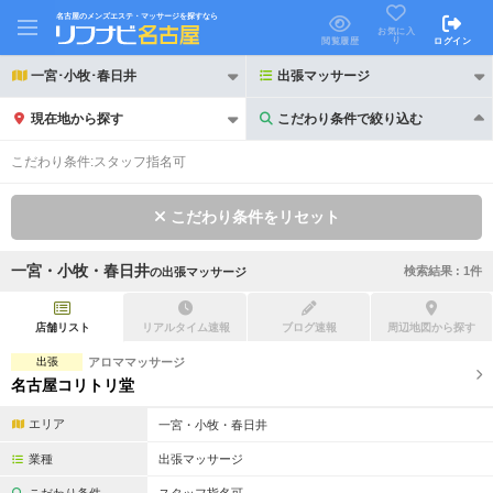
名古屋のメンズエステ・マッサージを探すなら
お気に入
り
閲覧履歴
ログイン
一宮･小牧･春日井
出張マッサージ
現在地から探す
こだわり条件で絞り込む
こだわり条件で絞り込む
こだわり条件:
スタッフ指名可
こだわり条件をリセット
一宮・小牧・春日井
検索結果 :
1
件
の
出張マッサージ
21時以降も受付
24時以降も受付
初回割引あり
リピーター割引あり
店舗リスト
リアルタイム速報
ブログ速報
周辺地図から探す
出張
アロママッサージ
団体割引
ポイントカード有
名古屋コリトリ堂
キャッシュレス決済OK
領収証発行可
エリア
一宮・小牧・春日井
2名様歓迎
団体様歓迎
業種
出張マッサージ