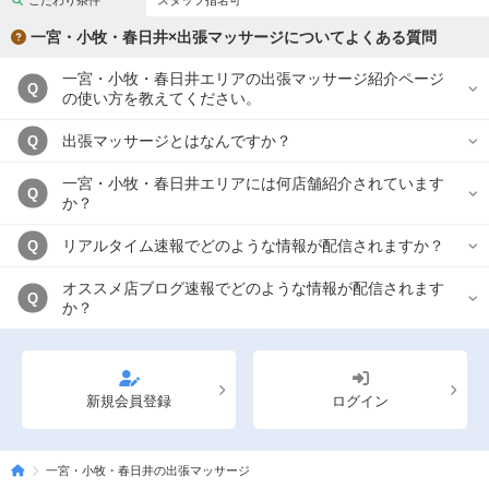
こだわり条件
スタッフ指名可
完全個室
半個室あり
一宮・小牧・春日井×出張マッサージについてよくある質問
ペアルームあり
シャワー室完備
一宮・小牧・春日井エリアの出張マッサージ紹介ページ
Q
フットバスあり
岩盤浴あり
の使い方を教えてください。
専用駐車場あり
有資格者在籍
出張マッサージとはなんですか？
Q
日本人スタッフのみ
女性スタッフのみ
一宮・小牧・春日井エリアには何店舗紹介されています
Q
か？
スタッフ指名可
Ｗセラピスト
リアルタイム速報でどのような情報が配信されますか？
Q
駅から徒歩5分以内
オススメ店ブログ速報でどのような情報が配信されます
Q
か？
こだわり条件を変更
閉じる
新規会員登録
ログイン
一宮・小牧・春日井の出張マッサージ