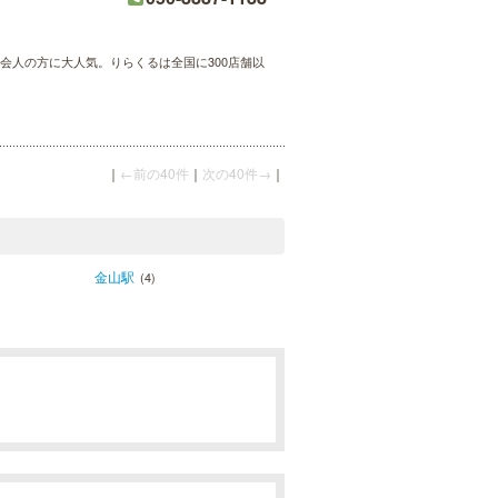
会人の方に大人気。りらくるは全国に300店舗以
｜
←前の40件
｜
次の40件→
｜
金山駅
(4)