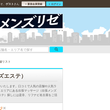
こそ、
さん
ゲスト
新規会員登録
ログイン
舗リスト
ズエステ）
介いたします。口コミで人気の店舗や人気ラ
］エリアにある出張マッサージ（出張メンズ
ステ）探しには是非、リフナビ名古屋をご活
ジ