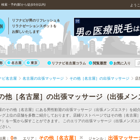
検索・予約(駅から徒歩5分以内)
よう
リフナビが男のリフレッシュ＆
リラクゼーションスポットを
お探しいたします
都
名古屋
東京
リフナビ名古屋コラム
閲覧履歴
お気に入り
ナビ名古屋
名古屋の出張マッサージ
その他［名古屋］の出張マッサージ
店
の他［名古屋］の出張マッサージ（出張メン
屋のその他［名古屋］にある男性歓迎の出張マッサージ（出張メンズエステ）を紹
ング上位の店舗を多数ご紹介しております。店鋪リストページではその他［名古屋
テ）を一覧から探すことができます。 このエリアの出張マッサージ（出張メンズエ
ださい。
0
その他［名古屋］
出張マッサー
結果：
件
エリア：
ジャンル：