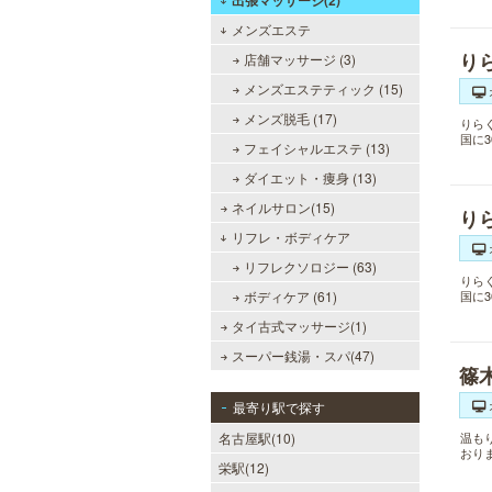
出張マッサージ(2)
メンズエステ
り
店舗マッサージ (3)
メンズエステティック (15)
メンズ脱毛 (17)
りら
国に
フェイシャルエステ (13)
ダイエット・痩身 (13)
ネイルサロン(15)
り
リフレ・ボディケア
リフレクソロジー (63)
りら
ボディケア (61)
国に
タイ古式マッサージ(1)
スーパー銭湯・スパ(47)
篠
最寄り駅で探す
名古屋駅(10)
温も
おり
栄駅(12)