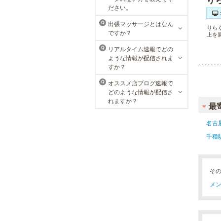
東京メンズリゼクリニックの永久脱
ださい。
毛が全国で受けられます。多くの男
性患者様にご支持頂き、新宿1院か
出張マッサージとはなん
Q
りら
ら始まったメンズリゼクリニック
ですか？
上を
が、現在では提携院含め全国10院を
展開するクリニックになりました。
リアルタイム速報でどの
Q
ような情報が配信されま
すか？
オススメ店ブログ速報で
Q
どのような情報が配信さ
れますか？
最
名古
千種
そ
メン