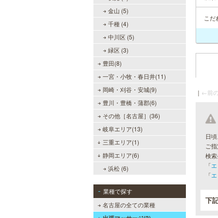
金山 (5)
こだ
千種 (4)
中川区 (5)
緑区 (3)
豊田(8)
一宮・小牧・春日井(11)
岡崎・刈谷・安城(9)
｜
←前の
豊川・豊橋・蒲郡(6)
その他［名古屋］(36)
岐阜エリア(13)
日頃
三重エリア(1)
ご指
静岡エリア(6)
検索
「
エ
浜松 (6)
「
エ
業種で探す
下
名古屋の全ての業種