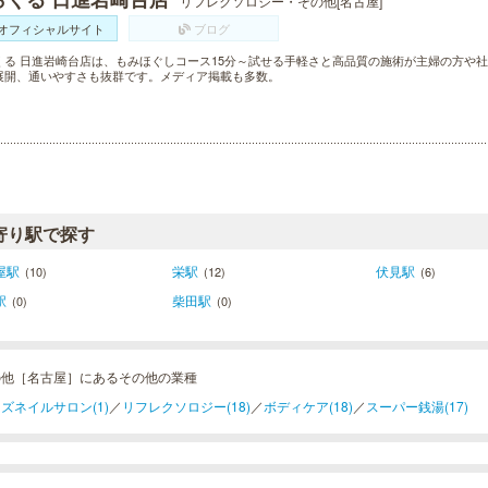
リフレクソロジー・その他[名古屋]
オフィシャルサイト
ブログ
くる 日進岩崎台店は、もみほぐしコース15分～試せる手軽さと高品質の施術が主婦の方や社
展開、通いやすさも抜群です。メディア掲載も多数。
寄り駅で探す
屋駅
栄駅
伏見駅
(10)
(12)
(6)
駅
柴田駅
(0)
(0)
の他［名古屋］にあるその他の業種
ズネイルサロン(1)
／
リフレクソロジー(18)
／
ボディケア(18)
／
スーパー銭湯(17)