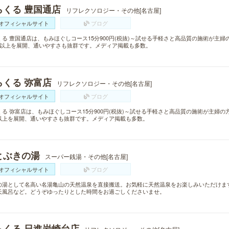
らくる 豊国通店
リフレクソロジー・その他[名古屋]
オフィシャルサイト
ブログ
くる 豊国通店は、もみほぐしコース15分900円(税抜)～試せる手軽さと高品質の施術が主
舗以上を展開、通いやすさも抜群です。メディア掲載も多数。
らくる 弥富店
リフレクソロジー・その他[名古屋]
オフィシャルサイト
ブログ
くる 弥富店は、もみほぐしコース15分900円(税抜)～試せる手軽さと高品質の施術が主婦の
以上を展開、通いやすさも抜群です。メディア掲載も多数。
とぶきの湯
スーパー銭湯・その他[名古屋]
オフィシャルサイト
ブログ
の湯として名高い名湯亀山の天然温泉を直接搬送。お気軽に天然温泉をお楽しみいただけま
天風呂など。どうぞゆったりとした時間をお過ごしくださいませ。
らくる 日進岩崎台店