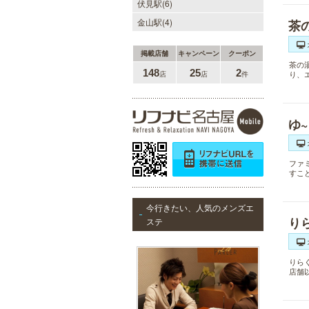
伏見駅(6)
金山駅(4)
茶
掲載店舗
キャンペーン
クーポン
茶の
148
25
2
り、
店
店
件
ゆ
ファ
すこ
今行きたい、人気のメンズエ
り
ステ
りら
店舗