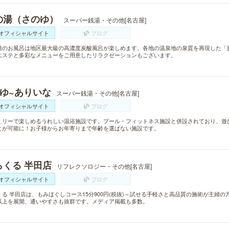
の湯（さのゆ）
スーパー銭湯・その他[名古屋]
オフィシャルサイト
ブログ
湯のお風呂は地区最大級の高濃度炭酸風呂が楽しめます。各地の温泉地の泉質を再現した「
エステと多彩なメニューをご用意したリラクゼーションもございます。
~ゆ~ありいな
スーパー銭湯・その他[名古屋]
オフィシャルサイト
ブログ
ミリーで楽しめるうれしい温浴施設です。プール・フィットネス施設と併設されており、遊
とが可能に！お子様からお年寄りまで年齢を選ばない施設です。
らくる 半田店
リフレクソロジー・その他[名古屋]
オフィシャルサイト
ブログ
くる 半田店は、もみほぐしコース15分900円(税抜)～試せる手軽さと高品質の施術が主婦の
以上を展開、通いやすさも抜群です。メディア掲載も多数。