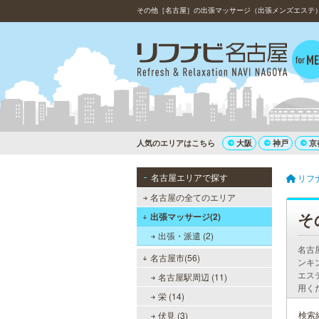
その他［名古屋］の出張マッサージ（出張メンズエステ）
人気のエリアはこちら
大阪
神戸
京
名古屋エリアで探す
リフ
名古屋の全てのエリア
そ
出張マッサージ(2)
出張・派遣 (2)
名古
名古屋市(56)
ンキ
エス
名古屋駅周辺 (11)
用く
栄 (14)
検索
伏見 (3)