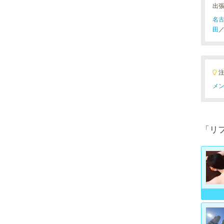
出
名
田
メン
「リ