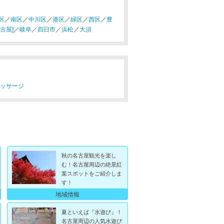
区
／
南区
／
中川区
／
港区
／
緑区
／
西区
／
豊
古屋]
／
岐阜
／
四日市
／
浜松
／
大須
マッサージ
秋の名古屋観光を楽し
む！名古屋周辺の絶景紅
葉スポットをご紹介しま
す！
地域情報
夏といえば『水遊び』！
名古屋周辺の人気水遊び