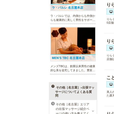
り
ラ・パルレ 名古屋本店
ラ・パルレでは、内側からも外側か
りら
らも健康的に美しく男性をサポー
0店
ト。脱メタボリックやダイエット、
マッチョコースやにきび内外コー
ス、アロマトリートメント等多彩な
メニューをご用意。お得な体験コー
り
スも多数！
りら
MEN’S TBC 名古屋本店
店舗
メンズTBCは、創業以来男性の健康
的な美を追究してきました。豊富な
脱毛メニューを始め、フェイシャル
こ
ケア、下腹引き締め等、各種お得な
体験コースを取り揃えています。選
べる種類の多さで初めての方も安心
その他［名古屋］×出張マッ
です。
サージについてよくある質
美人
問
た露
メンズリゼクリニック 名古屋
その他［名古屋］エリア
Q
栄院
の出張マッサージ紹介ペ
り
ージの使い方を教えてく