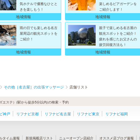
気ホテルで優雅なひとと
楽しめるビアガーデンを
きを楽しもう！
ご紹介します！
地域情報
地域情報
雨の日でも楽しめる名古
親子で楽しめる名古屋の
屋周辺の観光スポットを
観光スポットをご紹介！
ご紹介！
疲れを感じたお父さんの
疲労回復方法も！
地域情報
地域情報
その他［名古屋］の出張マッサージ
店舗リスト
エステ）(駅から徒歩5分以内)の検索・予約
ビ神戸
リフナビ京都
リフナビ名古屋
リフナビ東京
リフナビ福岡
ルタイム速報
新規掲載店リスト
ニューオープン店紹介
オススメ店ブログ速報