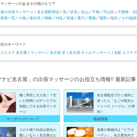
張マッサージのあるその他のエリア
古屋の出張マッサージ
／
名古屋駅周辺
／
栄
／
伏見
／
金山
／
千種
／
守山区
／
大曽根・北
／
尾張一宮
／
小牧
／
春日井
／
岡崎
／
刈谷
／
安城
／
豊川
／
豊橋
／
蒲郡
／
稲沢
／
その他[名
注目のキーワード
ズエステ 名古屋
｜
マッサージ 名古屋 栄
｜
名古屋 オイルマッサージ
｜
名駅 エステ
フナビ名古屋」の出張マッサージのお役立ち情報!! 最新記事
働く男性に大人気！？空
名古屋観光で行く場所に
いた時間にボディケアが
迷ったら「なごや観光ル
気軽にできる出張マッサ
ートバス メーグル」が便
ージ
利！
マッサージについて
地域情報
コロナ禍で自由な観光が
真夏の風物詩は『ビアガ
難しいなら！名古屋の人
ーデン』。名古屋市内で