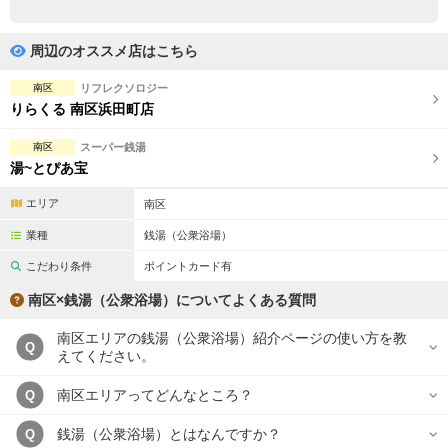
完全個室
半個室あり
ペアルームあり
シャワー室完備
周辺のオススメ店はこちら
フットバスあり
岩盤浴あり
南区
リフレクソロジー
りらくる 南区浜田町店
専用駐車場あり
有資格者在籍
南区
スーパー銭湯
日本人スタッフのみ
女性スタッフのみ
湯~とぴあ宝
スタッフ指名可
Ｗセラピスト
エリア
南区
業種
銭湯（公衆浴場）
駅から徒歩5分以内
こだわり条件
ポイントカード有
こだわり条件を変更
南区×銭湯（公衆浴場）についてよくある質問
南区エリアの銭湯（公衆浴場）紹介ページの使い方を教
閉じる
Q
えてください。
南区エリアってどんなところ？
Q
銭湯（公衆浴場）とはなんですか？
Q