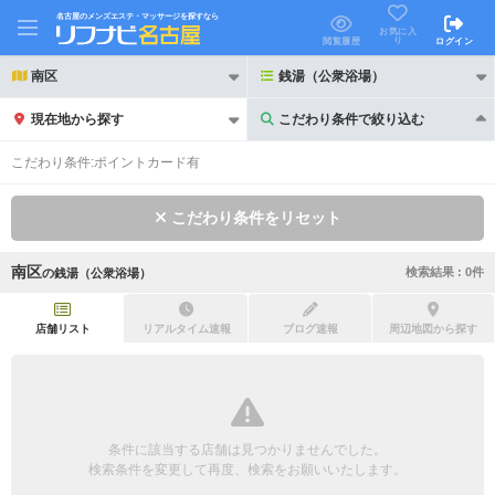
名古屋のメンズエステ・マッサージを探すなら
お気に入
り
閲覧履歴
ログイン
南区
銭湯（公衆浴場）
現在地から探す
こだわり条件で絞り込む
こだわり条件で絞り込む
こだわり条件:
ポイントカード有
こだわり条件をリセット
南区
検索結果 :
0
件
の
銭湯（公衆浴場）
21時以降も受付
24時以降も受付
初回割引あり
リピーター割引あり
店舗リスト
リアルタイム速報
ブログ速報
周辺地図から探す
団体割引
ポイントカード有
キャッシュレス決済OK
領収証発行可
条件に該当する店舗は見つかりませんでした。
2名様歓迎
団体様歓迎
検索条件を変更して再度、検索をお願いいたします。