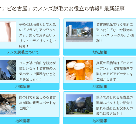
フナビ名古屋」のメンズ脱毛のお役立ち情報!! 最新記事
手軽な脱毛法として人気
名古屋観光で行く場所に
の『ブラジリアンワック
迷ったら「なごや観光ル
ス』。知っておきたいメ
ートバス メーグル」が便
リット・デメリットをご
利！
紹介！
メンズ脱毛について
地域情報
コロナ禍で自由な観光が
真夏の風物詩は『ビアガ
難しいなら！名古屋の人
ーデン』。名古屋市内で
気ホテルで優雅なひとと
楽しめるビアガーデンを
きを楽しもう！
ご紹介します！
地域情報
地域情報
雨の日でも楽しめる名古
親子で楽しめる名古屋の
屋周辺の観光スポットを
観光スポットをご紹介！
ご紹介！
疲れを感じたお父さんの
疲労回復方法も！
地域情報
地域情報