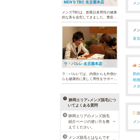
MEN’S TBC 名古屋本店
メン
メンズTBCは、創業以来男性の健康
的な美を追究してきました。豊富な
脱毛メニューを始め、フェイシャル
ケア、下腹引き締め等、各種お得な
メ
体験コースを取り揃えています。選
べる種類の多さで初めての方も安心
名古
です。
ラ・パルレ 名古屋本店
初
ラ・パルレでは、内側からも外側か
らも健康的に美しく男性をサポー
明
ト。脱メタボリックやダイエット、
ス
マッチョコースやにきび内外コー
ス、アロマトリートメント等多彩な
メニューをご用意。お得な体験コー
静岡エリア×メンズ脱毛につ
スも多数！
いてよくある質問
静岡エリアのメンズ脱毛
Q
メンズリゼクリニック 名古屋
紹介ページの使い方を教
メン
栄院
えてください。
東京メンズリゼクリニックの永久脱
メンズ脱毛とはなんです
Q
毛が全国で受けられます。多くの男