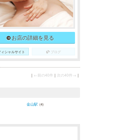
お店の詳細を見る
フィシャルサイト
ブログ
｜
←前の40件
｜
次の40件→
｜
金山駅
(4)