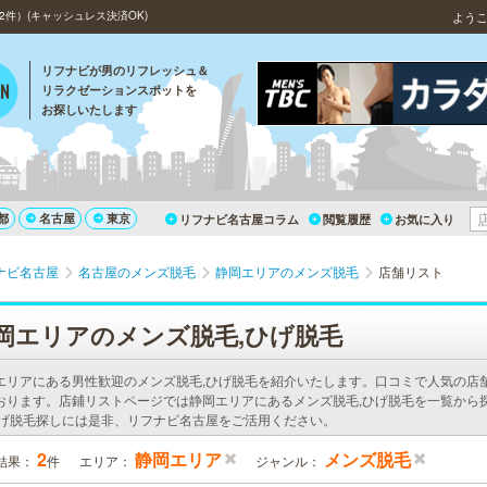
件）(キャッシュレス決済OK)
よう
リフナビが男のリフレッシュ＆
リラクゼーションスポットを
お探しいたします
都
名古屋
東京
リフナビ名古屋コラム
閲覧履歴
お気に入り
ナビ名古屋
名古屋のメンズ脱毛
静岡エリアのメンズ脱毛
店舗リスト
岡エリアのメンズ脱毛,ひげ脱毛
エリアにある男性歓迎のメンズ脱毛,ひげ脱毛を紹介いたします。口コミで人気の店
おります。店鋪リストページでは静岡エリアにあるメンズ脱毛,ひげ脱毛を一覧から
ひげ脱毛探しには是非、リフナビ名古屋をご活用ください。
2
静岡エリア
メンズ脱毛
結果：
件
エリア：
ジャンル：