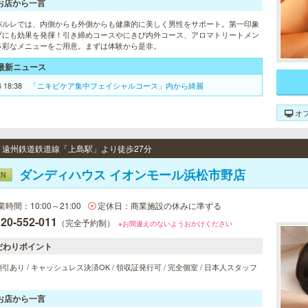
お店から一言
パルレでは、内側からも外側からも健康的に美しく男性をサポート。第一印象
プにも効果を発揮！引き締めコースやにきび内外コース、アロマトリートメン
多彩なメニューをご用意。まずは体験から是非。
最新ニュース
4 18:38
「ニキビケア集中フェイシャルコース」内から綺麗
オ
 / 遠州鉄道鉄道線「上島駅」より徒歩27分
ダンディハウス イオンモール浜松市野店
EN
業時間：10:00～21:00
定休日：商業施設の休みに準ずる
20-552-011
（完全予約制）
※お間違えのないようおかけください
だわりポイント
引あり / キャッシュレス決済OK / 領収証発行可 / 完全個室 / 日本人スタッフ
お店から一言