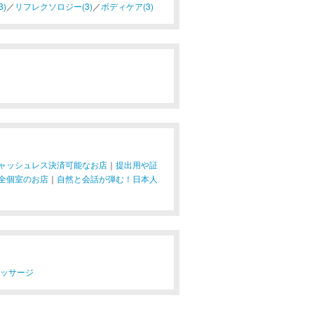
)
／
リフレクソロジー(3)
／
ボディケア(3)
ャッシュレス決済可能なお店
｜
提出用や証
全個室のお店
｜
自然と会話が弾む！日本人
マッサージ