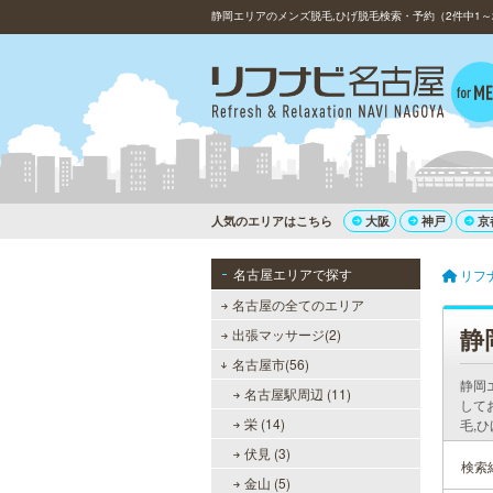
静岡エリアのメンズ脱毛,ひげ脱毛検索・予約（2件中1～2
人気のエリアはこちら
大阪
神戸
京
名古屋エリアで探す
リフ
名古屋の全てのエリア
静
出張マッサージ(2)
名古屋市(56)
静岡
名古屋駅周辺 (11)
して
栄 (14)
毛,
伏見 (3)
検索
金山 (5)