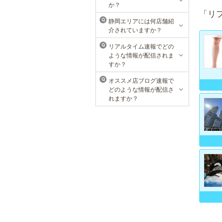
か？
性患者様にご支持頂き、新宿1院か
「リ
ら始まったメンズリゼクリニック
静岡エリアには何店舗紹
Q
が、現在では提携院含め全国10院を
介されていますか？
展開するクリニックになりました。
リアルタイム速報でどの
Q
ような情報が配信されま
すか？
オススメ店ブログ速報で
Q
どのような情報が配信さ
れますか？