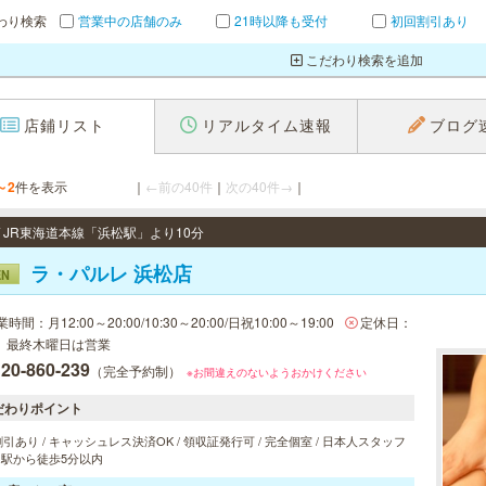
わり検索
営業中の店舗のみ
21時以降も受付
初回割引あり
こだわり検索を追加
店鋪リスト
リアルタイム速報
ブログ
～2
件を表示
｜
←前の40件
｜
次の40件→
｜
/ JR東海道本線「浜松駅」より10分
ラ・パルレ 浜松店
EN
時間：月12:00～20:00/10:30～20:00/日祝10:00～19:00
定休日：
、最終木曜日は営業
20-860-239
（完全予約制）
※お間違えのないようおかけください
だわりポイント
引あり / キャッシュレス決済OK / 領収証発行可 / 完全個室 / 日本人スタッフ
/ 駅から徒歩5分以内