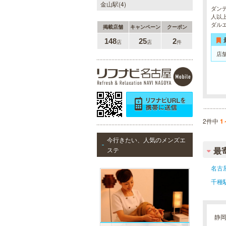
金山駅(4)
ダン
人以
ダル
掲載店舗
キャンペーン
クーポン
148
25
2
店
店
件
店
2件中
1
今行きたい、人気のメンズエ
最
ステ
名古
千種
静