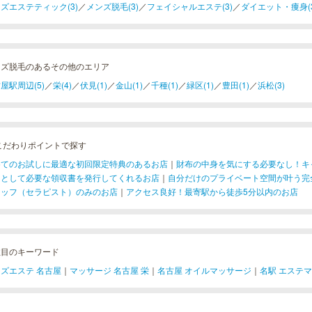
ズエステティック(3)
／
メンズ脱毛(3)
／
フェイシャルエステ(3)
／
ダイエット・痩身(3
ンズ脱毛のあるその他のエリア
屋駅周辺(5)
／
栄(4)
／
伏見(1)
／
金山(1)
／
千種(1)
／
緑区(1)
／
豊田(1)
／
浜松(3)
こだわりポイントで探す
めてのお試しに最適な初回限定特典のあるお店
｜
財布の中身を気にする必要なし！キ
用として必要な領収書を発行してくれるお店
｜
自分だけのプライベート空間が叶う完
タッフ（セラピスト）のみのお店
｜
アクセス良好！最寄駅から徒歩5分以内のお店
注目のキーワード
ズエステ 名古屋
｜
マッサージ 名古屋 栄
｜
名古屋 オイルマッサージ
｜
名駅 エステ