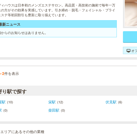
ディハウスは日本初のメンズエステサロン。高品質・高技術の施術で毎年一万
上の方がその効果を実感しています。引き締め・脱毛・フェイシャル・ブライ
エステ等初回割引も豊富に取り揃えています。
最新ニュース
舗からのお知らせはありません。
オ
～2
件を表示
寄り駅で探す
屋駅
栄駅
伏見駅
(10)
(12)
(6)
駅
柴田駅
(0)
(0)
岡エリアにあるその他の業種