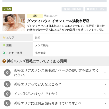
完全個室
半個室あり
OPEN
本日出勤あり
割引クーポン
ペアルームあり
シャワー室完備
浜松
男のエステ
フットバスあり
岩盤浴あり
ダンディハウス イオンモール浜松市野店
ダンディハウスは日本初のメンズエステサロン。高品質・高技術
専用駐車場あり
の施術で毎年一万人以上の方がその効果を実感しています。引き
有資格者在籍
締め・脱毛・フェイシャル・ブライダルエステ等初回割引も豊富
エリア
に取り揃えています。
浜松
日本人スタッフのみ
女性スタッフのみ
業種
メンズ脱毛
スタッフ指名可
Ｗセラピスト
こだわり条件
完全個室
駅から徒歩5分以内
浜松×メンズ脱毛についてよくある質問
浜松エリアのメンズ脱毛紹介ページの使い方を教えてく
こだわり条件を変更
Q
ださい。
閉じる
浜松エリアってどんなところ？
Q
メンズ脱毛とはなんですか？
Q
浜松エリアには何店舗紹介されていますか？
Q