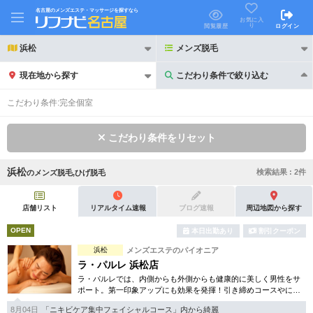
名古屋のメンズエステ・マッサージを探すなら
お気に入
り
閲覧履歴
ログイン
浜松
メンズ脱毛
現在地から探す
こだわり条件で絞り込む
こだわり条件で絞り込む
こだわり条件:
完全個室
こだわり条件をリセット
浜松
検索結果 :
2
件
の
メンズ脱毛,ひげ脱毛
21時以降も受付
24時以降も受付
初回割引あり
リピーター割引あり
店舗リスト
リアルタイム速報
ブログ速報
周辺地図から探す
OPEN
本日出勤あり
割引クーポン
団体割引
ポイントカード有
浜松
メンズエステのパイオニア
キャッシュレス決済OK
領収証発行可
ラ・パルレ 浜松店
ラ・パルレでは、内側からも外側からも健康的に美しく男性をサ
2名様歓迎
団体様歓迎
ポート。第一印象アップにも効果を発揮！引き締めコースやにき
び内外コース、アロマトリートメント等多彩なメニューをご用
8月04日
「ニキビケア集中フェイシャルコース」内から綺麗
意。まずは体験から是非。