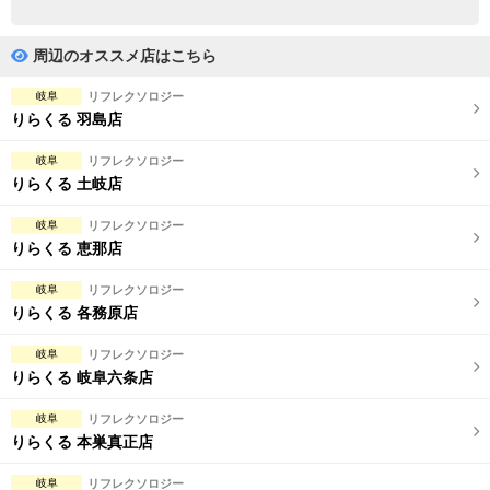
完全個室
半個室あり
ペアルームあり
シャワー室完備
周辺のオススメ店はこちら
フットバスあり
岩盤浴あり
岐阜
リフレクソロジー
りらくる 羽島店
専用駐車場あり
有資格者在籍
岐阜
リフレクソロジー
日本人スタッフのみ
女性スタッフのみ
りらくる 土岐店
スタッフ指名可
Ｗセラピスト
岐阜
リフレクソロジー
りらくる 恵那店
駅から徒歩5分以内
岐阜
リフレクソロジー
りらくる 各務原店
こだわり条件を変更
岐阜
リフレクソロジー
閉じる
りらくる 岐阜六条店
岐阜
リフレクソロジー
りらくる 本巣真正店
岐阜
リフレクソロジー