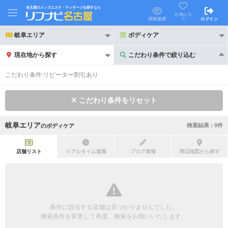
名古屋のメンズエステ・マッサージを探すなら
お気に入
り
閲覧履歴
ログイン
岐阜エリア
ボディケア
現在地から探す
こだわり条件で絞り込む
こだわり条件で絞り込む
こだわり条件:
リピーター割引あり
こだわり条件をリセット
岐阜エリア
検索結果 :
0
件
の
ボディケア
21時以降も受付
24時以降も受付
初回割引あり
リピーター割引あり
店舗リスト
リアルタイム速報
ブログ速報
周辺地図から探す
団体割引
ポイントカード有
キャッシュレス決済OK
領収証発行可
条件に該当する店舗は見つかりませんでした。
2名様歓迎
団体様歓迎
検索条件を変更して再度、検索をお願いいたします。