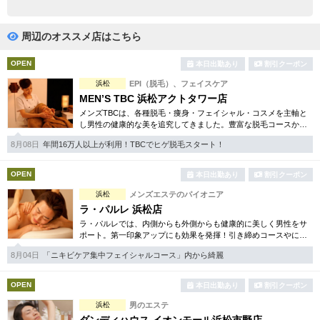
完全個室
半個室あり
ペアルームあり
シャワー室完備
周辺のオススメ店はこちら
フットバスあり
岩盤浴あり
OPEN
本日出勤あり
割引クーポン
浜松
EPI（脱毛）、フェイスケア
専用駐車場あり
有資格者在籍
MEN’S TBC 浜松アクトタワー店
メンズTBCは、各種脱毛・痩身・フェイシャル・コスメを主軸と
日本人スタッフのみ
女性スタッフのみ
し男性の健康的な美を追究してきました。豊富な脱毛コースから
フェイシャル、ダイエット等幅広いメニューを取り揃えていま
スタッフ指名可
Ｗセラピスト
8月08日
年間16万人以上が利用！TBCでヒゲ脱毛スタート！
す。初回割引コースも多彩。
駅から徒歩5分以内
OPEN
本日出勤あり
割引クーポン
浜松
メンズエステのパイオニア
こだわり条件を変更
ラ・パルレ 浜松店
ラ・パルレでは、内側からも外側からも健康的に美しく男性をサ
ポート。第一印象アップにも効果を発揮！引き締めコースやにき
閉じる
び内外コース、アロマトリートメント等多彩なメニューをご用
8月04日
「ニキビケア集中フェイシャルコース」内から綺麗
意。まずは体験から是非。
OPEN
本日出勤あり
割引クーポン
浜松
男のエステ