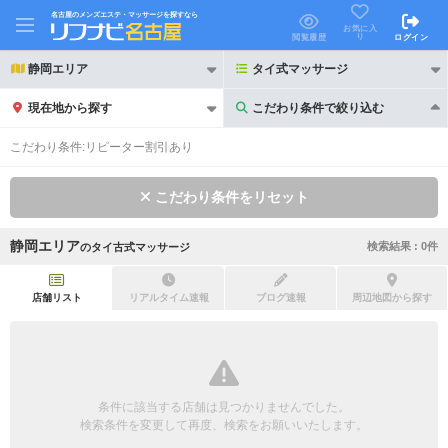
名古屋のメンズエステ・マッサージを探すなら
お気に入
り
閲覧履歴
ログイン
静岡エリア
タイ式マッサージ
現在地から探す
こだわり条件で絞り込む
こだわり条件で絞り込む
こだわり条件:
リピーター割引あり
こだわり条件をリセット
静岡エリア
検索結果 :
0
件
の
タイ古式マッサージ
21時以降も受付
24時以降も受付
初回割引あり
リピーター割引あり
店舗リスト
リアルタイム速報
ブログ速報
周辺地図から探す
団体割引
ポイントカード有
キャッシュレス決済OK
領収証発行可
条件に該当する店舗は見つかりませんでした。
2名様歓迎
団体様歓迎
検索条件を変更して再度、検索をお願いいたします。