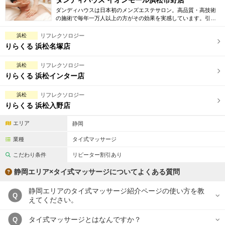
ダンディハウス イオンモール浜松市野店
ダンディハウスは日本初のメンズエステサロン。高品質・高技術
の施術で毎年一万人以上の方がその効果を実感しています。引き
締め・脱毛・フェイシャル・ブライダルエステ等初回割引も豊富
に取り揃えています。
浜松
リフレクソロジー
りらくる 浜松名塚店
浜松
リフレクソロジー
りらくる 浜松インター店
浜松
リフレクソロジー
りらくる 浜松入野店
エリア
静岡
業種
タイ式マッサージ
こだわり条件
リピーター割引あり
静岡エリア×タイ式マッサージについてよくある質問
静岡エリアのタイ式マッサージ紹介ページの使い方を教
Q
えてください。
タイ式マッサージとはなんですか？
Q