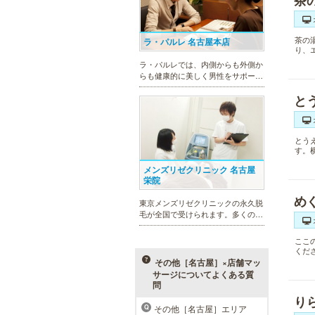
茶
茶の
ラ・パルレ 名古屋本店
り、
ラ・パルレでは、内側からも外側か
らも健康的に美しく男性をサポー
ト。脱メタボリックやダイエット、
と
マッチョコースやにきび内外コー
ス、アロマトリートメント等多彩な
メニューをご用意。お得な体験コー
スも多数！
とう
す。
メンズリゼクリニック 名古屋
栄院
め
東京メンズリゼクリニックの永久脱
毛が全国で受けられます。多くの男
性患者様にご支持頂き、新宿1院か
ら始まったメンズリゼクリニック
ここ
が、現在では提携院含め全国10院を
くだ
展開するクリニックになりました。
その他［名古屋］×店舗マッ
サージについてよくある質
問
り
その他［名古屋］エリア
Q