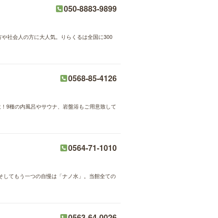
050-8883-9899
方や社会人の方に大人気。りらくるは全国に300
0568-85-4126
！9種の内風呂やサウナ、岩盤浴もご用意致して
0564-71-1010
そしてもう一つの自慢は「ナノ水」。当館全ての
0563-64-0026