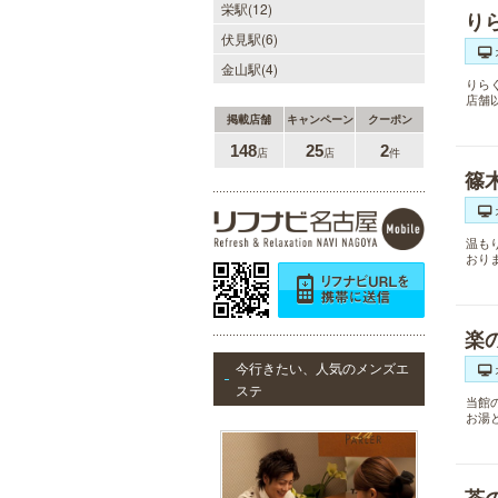
栄駅(12)
り
伏見駅(6)
金山駅(4)
りら
店舗
掲載店舗
キャンペーン
クーポン
148
25
2
店
店
件
篠
温も
おり
楽
今行きたい、人気のメンズエ
ステ
当館
お湯