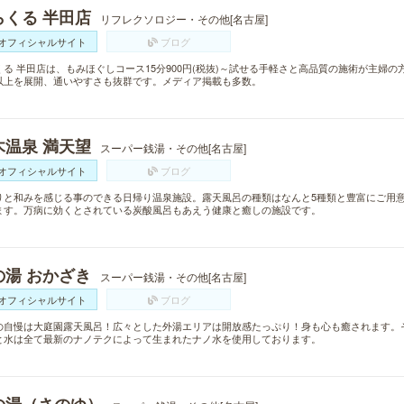
らくる 半田店
リフレクソロジー・その他[名古屋]
オフィシャルサイト
ブログ
くる 半田店は、もみほぐしコース15分900円(税抜)～試せる手軽さと高品質の施術が主婦の
以上を展開、通いやすさも抜群です。メディア掲載も多数。
木温泉 満天望
スーパー銭湯・その他[名古屋]
オフィシャルサイト
ブログ
りと和みを感じる事のできる日帰り温泉施設。露天風呂の種類はなんと5種類と豊富にご用意
ます。万病に効くとされている炭酸風呂もあえう健康と癒しの施設です。
の湯 おかざき
スーパー銭湯・その他[名古屋]
オフィシャルサイト
ブログ
の自慢は大庭園露天風呂！広々とした外湯エリアは開放感たっぷり！身も心も癒されます。
と水は全て最新のナノテクによって生まれたナノ水を使用しております。