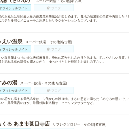
の湯（さのゆ）
スーパー銭湯・その他[名古屋]
オフィシャルサイト
ブログ
湯のお風呂は地区最大級の高濃度炭酸風呂が楽しめます。各地の温泉地の泉質を再現した「
エステと多彩なメニューをご用意したリラクゼーションもございます。
うえい温泉
スーパー銭湯・その他[名古屋]
オフィシャルサイト
ブログ
えい温泉花まつりの湯は天然療養泉。身体の芯からじんわりと温まる、肌にやさしい泉質。
横を流れる蔦の瀬音を聞きながら、ゆったりとした時間をお楽しみ下さい。
ぐみの湯
スーパー銭湯・その他[名古屋]
オフィシャルサイト
ブログ
のの芯から温まる天然温泉は、古代からの贈り物。まさに恩恵に満ちた「めぐみの湯」で、
さい。露天風呂のほか、常滑焼陶製浴槽や、ヒーリングサウナなど。
らくる あま市甚目寺店
リフレクソロジー・その他[名古屋]