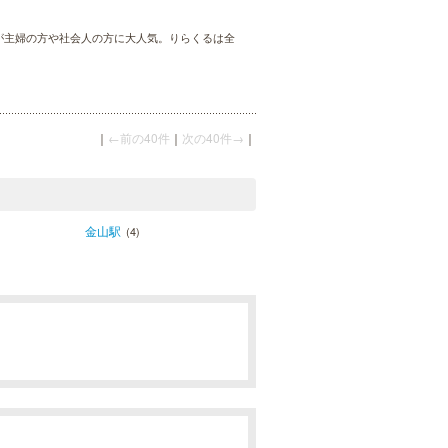
術が主婦の方や社会人の方に大人気。りらくるは全
｜
←前の40件
｜
次の40件→
｜
金山駅
(4)