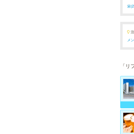
栄(2
メン
「リ