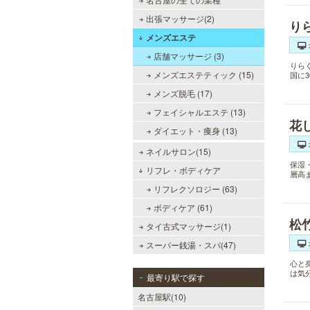
出張マッサージ(2)
り
メンズエステ
店舗マッサージ (3)
りら
メンズエステティック (15)
国に
メンズ脱毛 (17)
フェイシャルエステ (13)
花
ダイエット・痩身 (13)
ネイルサロン(15)
保湿
リフレ・ボディケア
層高
リフレクソロジー (63)
ボディケア (61)
松
タイ古式マッサージ(1)
スーパー銭湯・スパ(47)
心と
は気
最寄り駅で探す
名古屋駅(10)