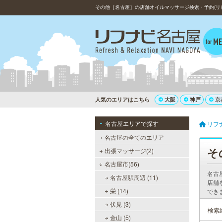
その他［名古屋］の店舗オイルマッサージ検索・予約(リ
人気のエリアはこちら
大阪
神戸
京
名古屋エリアで探す
リフ
名古屋の全てのエリア
そ
出張マッサージ(2)
名古屋市(56)
名古
名古屋駅周辺 (11)
店舗
栄 (14)
でき
伏見 (3)
検索
金山 (5)