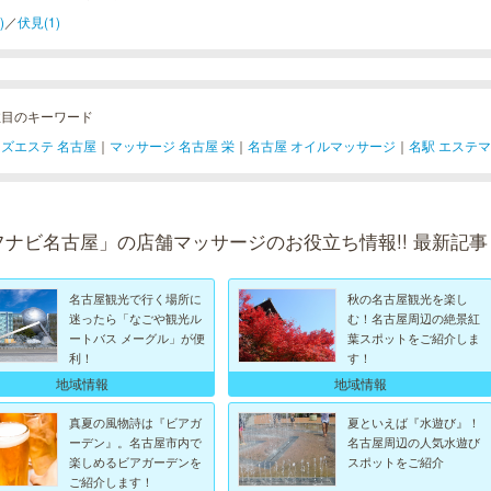
)
／
伏見(1)
注目のキーワード
ズエステ 名古屋
｜
マッサージ 名古屋 栄
｜
名古屋 オイルマッサージ
｜
名駅 エステ
フナビ名古屋」の店舗マッサージのお役立ち情報!! 最新記事
名古屋観光で行く場所に
秋の名古屋観光を楽し
迷ったら「なごや観光ル
む！名古屋周辺の絶景紅
ートバス メーグル」が便
葉スポットをご紹介しま
利！
す！
地域情報
地域情報
真夏の風物詩は『ビアガ
夏といえば『水遊び』！
ーデン』。名古屋市内で
名古屋周辺の人気水遊び
楽しめるビアガーデンを
スポットをご紹介
ご紹介します！