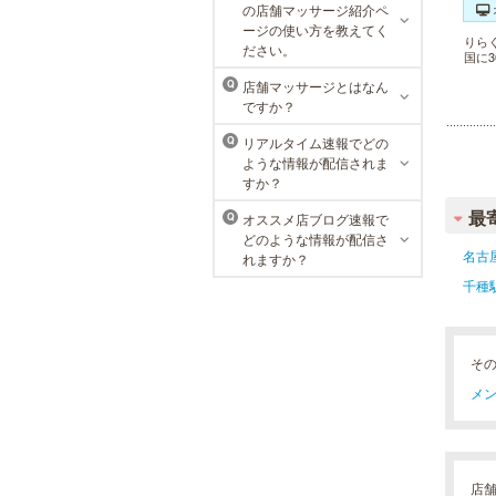
MEN’S TBC 名古屋本店
の店舗マッサージ紹介ペ
ージの使い方を教えてく
りら
メンズTBCは、創業以来男性の健康
ださい。
国に
的な美を追究してきました。豊富な
脱毛メニューを始め、フェイシャル
店舗マッサージとはなん
Q
ケア、下腹引き締め等、各種お得な
ですか？
体験コースを取り揃えています。選
べる種類の多さで初めての方も安心
リアルタイム速報でどの
Q
です。
ような情報が配信されま
すか？
最
オススメ店ブログ速報で
Q
どのような情報が配信さ
名古
れますか？
千種
そ
メン
店