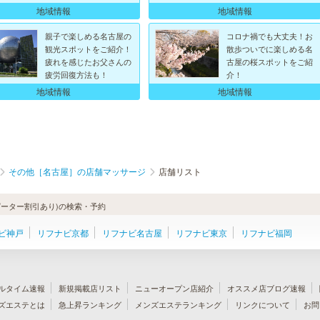
地域情報
地域情報
親子で楽しめる名古屋の
コロナ禍でも大丈夫！お
観光スポットをご紹介！
散歩ついでに楽しめる名
疲れを感じたお父さんの
古屋の桜スポットをご紹
疲労回復方法も！
介！
地域情報
地域情報
その他［名古屋］の店舗マッサージ
店舗リスト
ーター割引あり)の検索・予約
ビ神戸
リフナビ京都
リフナビ名古屋
リフナビ東京
リフナビ福岡
ルタイム速報
新規掲載店リスト
ニューオープン店紹介
オススメ店ブログ速報
ズエステとは
急上昇ランキング
メンズエステランキング
リンクについて
お問