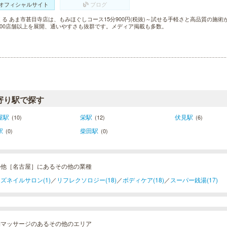
オフィシャルサイト
ブログ
くる あま市甚目寺店は、もみほぐしコース15分900円(税抜)～試せる手軽さと高品質の施
300店舗以上を展開、通いやすさも抜群です。メディア掲載も多数。
寄り駅で探す
屋駅
栄駅
伏見駅
(10)
(12)
(6)
駅
柴田駅
(0)
(0)
の他［名古屋］にあるその他の業種
ズネイルサロン(1)
／
リフレクソロジー(18)
／
ボディケア(18)
／
スーパー銭湯(17)
舗マッサージのあるその他のエリア