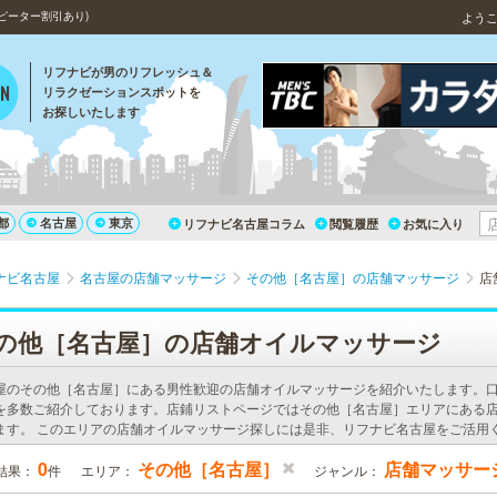
ピーター割引あり)
よう
リフナビが男のリフレッシュ＆
リラクゼーションスポットを
お探しいたします
都
名古屋
東京
リフナビ名古屋コラム
閲覧履歴
お気に入り
ナビ名古屋
名古屋の店舗マッサージ
その他［名古屋］の店舗マッサージ
店
の他［名古屋］の店舗オイルマッサージ
屋のその他［名古屋］にある男性歓迎の店舗オイルマッサージを紹介いたします。
を多数ご紹介しております。店鋪リストページではその他［名古屋］エリアにある
ます。 このエリアの店舗オイルマッサージ探しには是非、リフナビ名古屋をご活用
0
その他［名古屋］
店舗マッサー
結果：
件
エリア：
ジャンル：