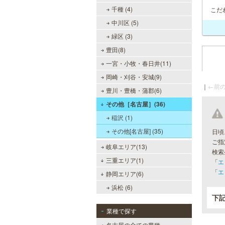
千種 (4)
こだ
中川区 (5)
緑区 (3)
豊田(8)
一宮・小牧・春日井(11)
岡崎・刈谷・安城(9)
｜
←前の
豊川・豊橋・蒲郡(6)
その他［名古屋］(36)
稲沢 (1)
その他[名古屋] (35)
日頃
ご指
岐阜エリア(13)
検索
三重エリア(1)
「
エ
「
エ
静岡エリア(6)
浜松 (6)
下
業種で探す
名古屋の全ての業種