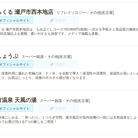
らくる 瀬戸市西本地店
リフレクソロジー・その他[名古屋]
オフィシャルサイト
ブログ
くる 瀬戸市西本地店は、もみほぐしコース15分900円(税抜)～試せる手軽さと高品質の施
300店舗以上を展開、通いやすさも抜群です。メディア掲載も多数。
しょうぶ
スーパー銭湯・その他[名古屋]
オフィシャルサイト
ブログ
・浸透作用に優れた究極の水「ナノ水」を全館で導入！保湿性や浸透性、保温性が高いとい
まり、お肌はしっとり、浴後のポカポカ感が強くなります。
竹温泉 天風の湯
スーパー銭湯・その他[名古屋]
オフィシャルサイト
ブログ
身体にしみる、「和ったり」くつろぎ空間。露天風呂や室内浴槽の一部には天然温泉をしよ
分でお選び頂ける7つの癒しをご用意！