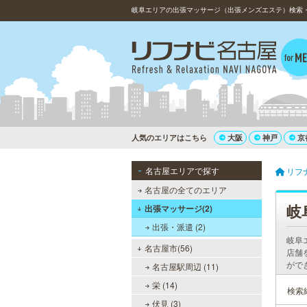
岐阜エリアの出張マッサージ（出張メンズエステ）検索・
人気のエリアはこちら
大阪
神戸
京
名古屋エリアで探す
リフ
名古屋の全てのエリア
岐
出張マッサージ(2)
出張・派遣 (2)
岐阜
名古屋市(56)
店舗
がで
名古屋駅周辺 (11)
栄 (14)
検索
伏見 (3)