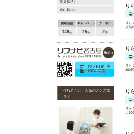
伏見駅(6)
り
金山駅(4)
りら
掲載店舗
キャンペーン
クーポン
店舗
148
25
2
店
店
件
り
りら
30
今行きたい、人気のメンズエ
り
ステ
りら
に3