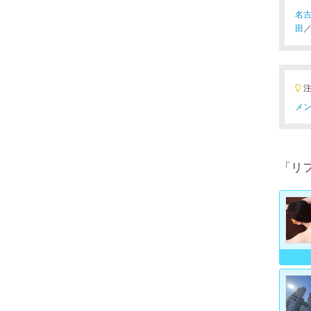
名
田
メン
「リ