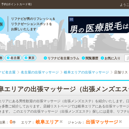
予約(ポイントカード有)
よう
リフナビが男のリフレッシュ＆
リラクゼーションスポットを
お探しいたします
都
名古屋
東京
リフナビ名古屋コラム
閲覧履歴
お気に入り
ナビ名古屋
名古屋の出張マッサージ
岐阜エリアの出張マッサージ
店舗リス
阜エリアの出張マッサージ（出張メンズエス
エリアにある男性歓迎の出張マッサージ（出張メンズエステ）を紹介いたします。
を多数ご紹介しております。店鋪リストページでは岐阜エリアにある出張マッサー
きます。 このエリアの出張マッサージ（出張メンズエステ）探しには是非、リフナ
0
岐阜エリア
出張マッサージ
結果：
件
エリア：
ジャンル：