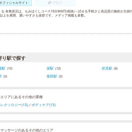
オフィシャルサイト
ブログ
くる 各務原店は、もみほぐしコース15分900円(税抜)～試せる手軽さと高品質の施術が主
舗以上を展開、通いやすさも抜群です。メディア掲載も多数。
寄り駅で探す
屋駅
栄駅
伏見駅
(10)
(12)
(6)
駅
柴田駅
(0)
(0)
阜エリアにあるその他の業種
レクソロジー(13)
／
ボディケア(13)
張マッサージのあるその他のエリア