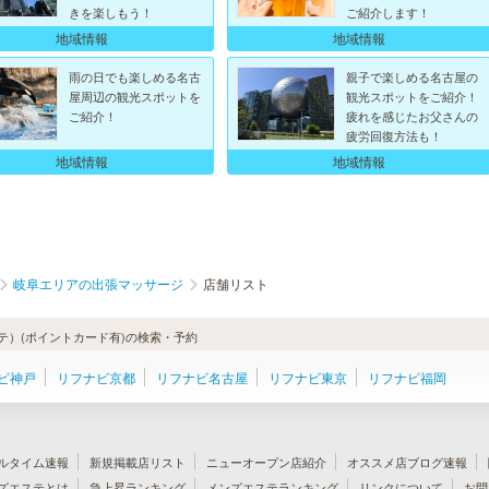
きを楽しもう！
ご紹介します！
地域情報
地域情報
雨の日でも楽しめる名古
親子で楽しめる名古屋の
屋周辺の観光スポットを
観光スポットをご紹介！
ご紹介！
疲れを感じたお父さんの
疲労回復方法も！
地域情報
地域情報
岐阜エリアの出張マッサージ
店舗リスト
）(ポイントカード有)の検索・予約
ビ神戸
リフナビ京都
リフナビ名古屋
リフナビ東京
リフナビ福岡
ルタイム速報
新規掲載店リスト
ニューオープン店紹介
オススメ店ブログ速報
ズエステとは
急上昇ランキング
メンズエステランキング
リンクについて
お問