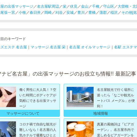
古屋の出張マッサージ
／
名古屋駅周辺
／
栄
／
伏見
／
金山
／
千種
／
守山区
／
大曽根・北
／
尾張一宮
／
小牧
／
春日井
／
岡崎
／
刈谷
／
安城
／
豊川
／
豊橋
／
蒲郡
／
稲沢
／
その他[名
注目のキーワード
ズエステ 名古屋
｜
マッサージ 名古屋 栄
｜
名古屋 オイルマッサージ
｜
名駅 エステ
フナビ名古屋」の出張マッサージのお役立ち情報!! 最新記事
働く男性に大人気！？空
名古屋観光で行く場所に
いた時間にボディケアが
迷ったら「なごや観光ル
気軽にできる出張マッサ
ートバス メーグル」が便
ージ
利！
マッサージについて
地域情報
コロナ禍で自由な観光が
真夏の風物詩は『ビアガ
難しいなら！名古屋の人
ーデン』。名古屋市内で
気ホテルで優雅なひとと
楽しめるビアガーデンを