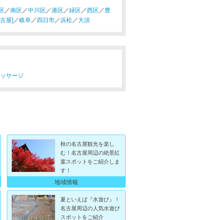
区
／
南区
／
中川区
／
港区
／
緑区
／
西区
／
豊
古屋]
／
岐阜
／
四日市
／
浜松
／
大須
マッサージ
秋の名古屋観光を楽し
む！名古屋周辺の絶景紅
葉スポットをご紹介しま
す！
地域情報
夏といえば『水遊び』！
名古屋周辺の人気水遊び
スポットをご紹介