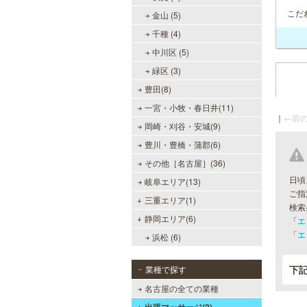
こだ
金山 (5)
千種 (4)
中川区 (5)
緑区 (3)
豊田(8)
一宮・小牧・春日井(11)
｜
←前の
岡崎・刈谷・安城(9)
豊川・豊橋・蒲郡(6)
その他［名古屋］(36)
日頃
岐阜エリア(13)
ご指
三重エリア(1)
検索
静岡エリア(6)
「
エ
「
エ
浜松 (6)
下
業種で探す
名古屋の全ての業種