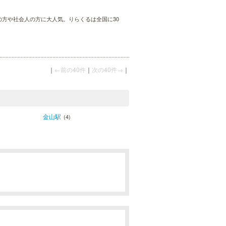
婦の方や社会人の方に大人気。りらくるは全国に30
｜
←前の40件
｜
次の40件→
｜
金山駅
(4)