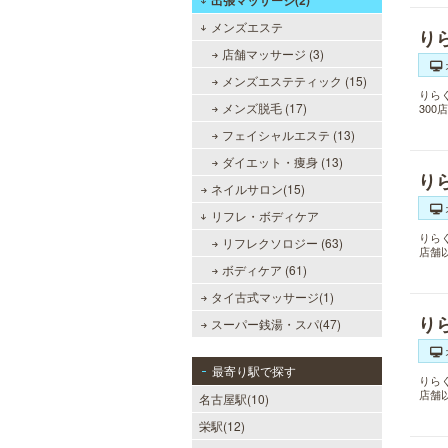
出張マッサージ(2)
メンズエステ
り
店舗マッサージ (3)
メンズエステティック (15)
りら
メンズ脱毛 (17)
30
フェイシャルエステ (13)
ダイエット・痩身 (13)
り
ネイルサロン(15)
リフレ・ボディケア
りら
リフレクソロジー (63)
店舗
ボディケア (61)
タイ古式マッサージ(1)
り
スーパー銭湯・スパ(47)
最寄り駅で探す
りら
店舗
名古屋駅(10)
栄駅(12)