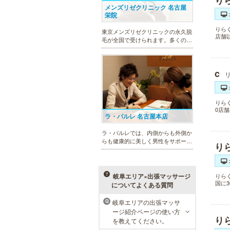
り
メンズリゼクリニック 名古屋
栄院
りら
東京メンズリゼクリニックの永久脱
店舗
毛が全国で受けられます。多くの男
性患者様にご支持頂き、新宿1院か
ら始まったメンズリゼクリニック
が、現在では提携院含め全国10院を
c
展開するクリニックになりました。
りら
0店
ラ・パルレ 名古屋本店
ラ・パルレでは、内側からも外側か
らも健康的に美しく男性をサポー
り
ト。脱メタボリックやダイエット、
マッチョコースやにきび内外コー
ス、アロマトリートメント等多彩な
メニューをご用意。お得な体験コー
岐阜エリア×出張マッサージ
りら
スも多数！
国に
についてよくある質問
岐阜エリアの出張マッサ
Q
ージ紹介ページの使い方
MEN’S TBC 名古屋本店
り
を教えてください。