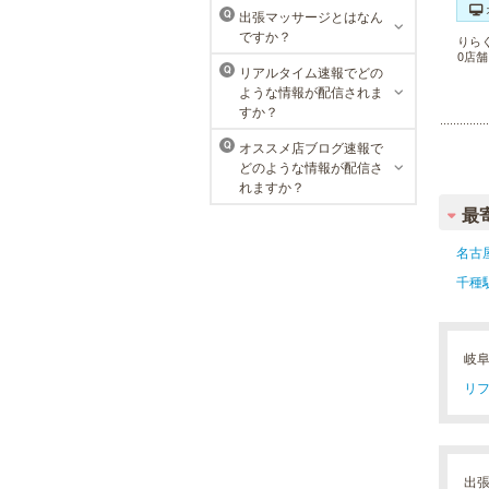
メンズTBCは、創業以来男性の健康
出張マッサージとはなん
Q
的な美を追究してきました。豊富な
ですか？
りら
脱毛メニューを始め、フェイシャル
0店
ケア、下腹引き締め等、各種お得な
リアルタイム速報でどの
Q
体験コースを取り揃えています。選
ような情報が配信されま
べる種類の多さで初めての方も安心
すか？
です。
オススメ店ブログ速報で
Q
どのような情報が配信さ
れますか？
最
名古
千種
岐
リフ
出