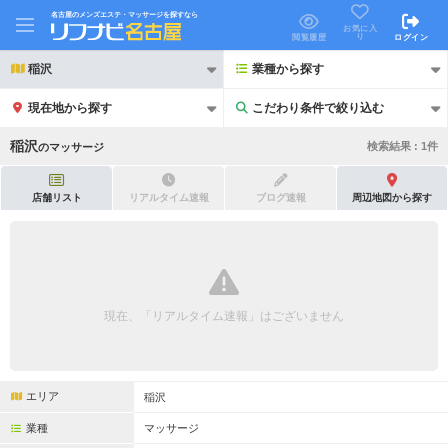
名古屋のメンズエステ・マッサージを探すなら
お気に入
り
閲覧履歴
ログイン
稲沢
業種から探す
現在地から探す
こだわり条件で絞り込む
こだわり条件で絞り込む
稲沢
検索結果 :
1
件
の
マッサージ
店舗リスト
リアルタイム速報
ブログ速報
周辺地図から探す
21時以降も受付
24時以降も受付
初回割引あり
リピーター割引あり
現在、「リアルタイム速報」はございません
団体割引
ポイントカード有
キャッシュレス決済OK
領収証発行可
エリア
稲沢
2名様歓迎
団体様歓迎
業種
マッサージ