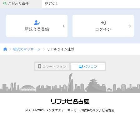
完全個室
半個室あり
こだわり条件
指定なし
ペアルームあり
シャワー室完備
フットバスあり
岩盤浴あり
新規会員登録
ログイン
専用駐車場あり
有資格者在籍
稲沢のマッサージ
リアルタイム速報
日本人スタッフのみ
女性スタッフのみ
スタッフ指名可
Ｗセラピスト
スマートフォン
パソコン
駅から徒歩5分以内
こだわり条件を変更
閉じる
© 2011-2026 メンズエステ・マッサージ検索のリフナビ名古屋