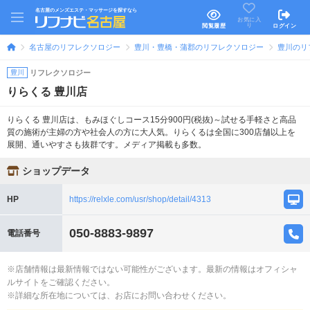
名古屋のメンズエステ・マッサージを探すなら
お気に入
り
閲覧履歴
ログイン
名古屋のリフレクソロジー
豊川・豊橋・蒲郡のリフレクソロジー
豊川のリ
豊川
リフレクソロジー
りらくる 豊川店
りらくる 豊川店は、もみほぐしコース15分900円(税抜)～試せる手軽さと高品
質の施術が主婦の方や社会人の方に大人気。りらくるは全国に300店舗以上を
展開、通いやすさも抜群です。メディア掲載も多数。
ショップデータ
HP
https://relxle.com/usr/shop/detail/4313
050-8883-9897
電話番号
※店舗情報は最新情報ではない可能性がございます。最新の情報はオフィシャ
ルサイトをご確認ください。
※詳細な所在地については、お店にお問い合わせください。